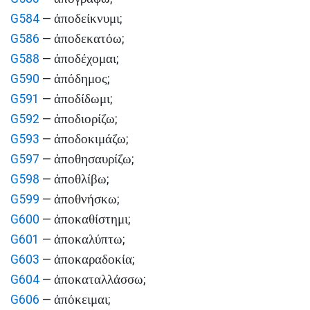
ἀποδείκνυμι
G584
—
;
ἀποδεκατόω
G586
—
;
ἀποδέχομαι
G588
—
;
ἀπόδημος
G590
—
;
ἀποδίδωμι
G591
—
;
ἀποδιορίζω
G592
—
;
ἀποδοκιμάζω
G593
—
;
ἀποθησαυρίζω
G597
—
;
ἀποθλίβω
G598
—
;
ἀποθνήσκω
G599
—
;
ἀποκαθίστημι
G600
—
;
ἀποκαλύπτω
G601
—
;
ἀποκαραδοκία
G603
—
;
ἀποκαταλλάσσω
G604
—
;
ἀπόκειμαι
G606
—
;