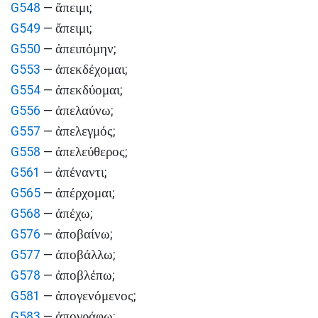
ἄπειμι
G548
—
;
ἄπειμι
G549
—
;
ἀπειπόμην
G550
—
;
ἀπεκδέχομαι
G553
—
;
ἀπεκδύομαι
G554
—
;
ἀπελαύνω
G556
—
;
ἀπελεγμός
G557
—
;
ἀπελεύθερος
G558
—
;
ἀπέναντι
G561
—
;
ἀπέρχομαι
G565
—
;
ἀπέχω
G568
—
;
ἀποβαίνω
G576
—
;
ἀποβάλλω
G577
—
;
ἀποβλέπω
G578
—
;
ἀπογενόμενος
G581
—
;
ἀπογράφω
G583
—
;