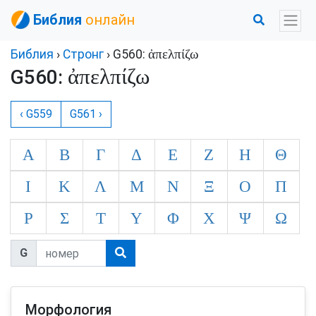
Библия
онлайн
ἀπελπίζω
Библия
›
Стронг
› G560:
ἀπελπίζω
G560:
‹ G559
G561 ›
Α
Β
Γ
Δ
Ε
Ζ
Η
Θ
Ι
Κ
Λ
Μ
Ν
Ξ
Ο
Π
Ρ
Σ
Τ
Υ
Φ
Χ
Ψ
Ω
G
Морфология