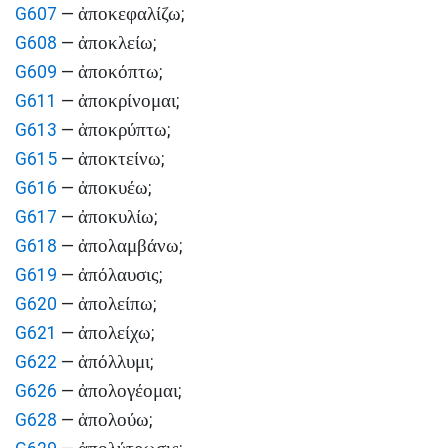
ἀποκεφαλίζω
G607
—
;
ἀποκλείω
G608
—
;
ἀποκόπτω
G609
—
;
ἀποκρίνομαι
G611
—
;
ἀποκρύπτω
G613
—
;
ἀποκτείνω
G615
—
;
ἀποκυέω
G616
—
;
ἀποκυλίω
G617
—
;
ἀπολαμβάνω
G618
—
;
ἀπόλαυσις
G619
—
;
ἀπολείπω
G620
—
;
ἀπολείχω
G621
—
;
ἀπόλλυμι
G622
—
;
ἀπολογέομαι
G626
—
;
ἀπολούω
G628
—
;