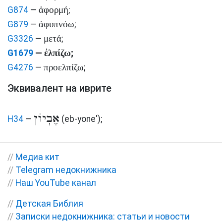
ἀφορμή
G874
—
;
ἀφυπνόω
G879
—
;
μετά
G3326
—
;
ἐλπίζω
G1679
—
;
προελπίζω
G4276
—
;
Эквивалент на иврите
אֶבְיוֹן
H34
—
(eb-yone')
;
//
Медиа кит
//
Telegram недокнижника
//
Наш YouTube канал
//
Детская Библия
//
Записки недокнижника: статьи и новости