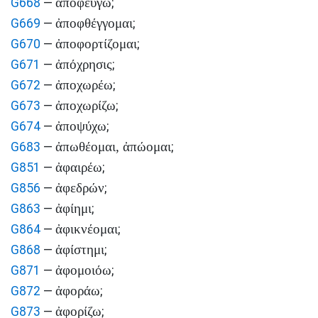
ἀποφεύγω
G668
—
;
ἀποφθέγγομαι
G669
—
;
ἀποφορτίζομαι
G670
—
;
ἀπόχρησις
G671
—
;
ἀποχωρέω
G672
—
;
ἀποχωρίζω
G673
—
;
ἀποψύχω
G674
—
;
ἀπωθέομαι, ἀπώομαι
G683
—
;
ἀφαιρέω
G851
—
;
ἀφεδρών
G856
—
;
ἀφίημι
G863
—
;
ἀφικνέομαι
G864
—
;
ἀφίστημι
G868
—
;
ἀφομοιόω
G871
—
;
ἀφοράω
G872
—
;
ἀφορίζω
G873
—
;