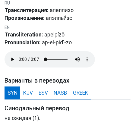
RU
Транслитерация:
апелпизо
Произношение:
апэлпьй́зо
EN
Transliteration:
apelpízō
Pronunciation:
ap-el-pid'-zo
Варианты в переводах
SYN
KJV
ESV
NASB
GREEK
Синодальный перевод
не ожидая (1).