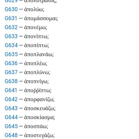
ἀπολύτρωσις
G629
—
;
ἀπολύω
G630
—
;
ἀπομάσσομαι
G631
—
;
ἀπονέμω
G632
—
;
ἀπονίπτω
G633
—
;
ἀποπίπτω
G634
—
;
ἀποπλανάω
G635
—
;
ἀποπλέω
G636
—
;
ἀποπλύνω
G637
—
;
ἀποπνίγω
G638
—
;
ἀποῤῥίπτω
G641
—
;
ἀπορφανίζω
G642
—
;
ἀποσκευάζω
G643
—
;
ἀποσκίασμα
G644
—
;
ἀποσπάω
G645
—
;
ἀποστεγάζω
G648
—
;