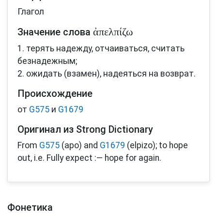
Глагол
ἀπελπίζω
Значение слова
1. терять надежду, отчаиваться, считать
безнадежным;
2. ожидать (взамен), надеяться на возврат.
Происхождение
от
G575
и
G1679
Оригинал из Strong Dictionary
From
G575
(apo) and
G1679
(elpizo); to hope
out, i.e. Fully expect :— hope for again.
Фонетика