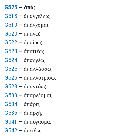
ἀπό
G575
—
;
ἀπαγγέλλω
G518
—
;
ἀπάγχομαι
G519
—
;
ἀπάγω
G520
—
;
ἀπαίρω
G522
—
;
ἀπαιτέω
G523
—
;
ἀπαλγέω
G524
—
;
ἀπαλλάσσω
G525
—
;
ἀπαλλοτριόω
G526
—
;
ἀπαντάω
G528
—
;
ἀπαρνέομαι
G533
—
;
ἀπάρτι
G534
—
;
ἀπαρχή
G536
—
;
ἀπαύγασμα
G541
—
;
ἀπείδω
G542
—
;