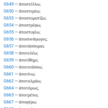
ἀποστέλλω
G649
—
;
ἀποστερέω
G650
—
;
ἀποστοματίζω
G653
—
;
ἀποστρέφω
G654
—
;
ἀποστυγέω
G655
—
;
ἀποσυνάγωγος
G656
—
;
ἀποτάσσομαι
G657
—
;
ἀποτελέω
G658
—
;
ἀποτίθημι
G659
—
;
ἀποτινάσσω
G660
—
;
ἀποτίνω
G661
—
;
ἀποτολμάω
G662
—
;
ἀποτόμως
G664
—
;
ἀποτρέπω
G665
—
;
ἀποφέρω
G667
—
;