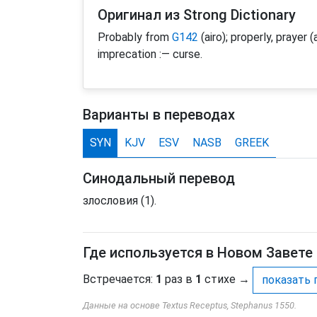
Оригинал из Strong Dictionary
Probably from
G142
(airo); properly, prayer (
imprecation :— curse.
Варианты в переводах
SYN
KJV
ESV
NASB
GREEK
Синодальный перевод
злословия (1).
Где используется в Новом Завете
Встречается:
1
раз в
1
стихе
→
показать 
Данные на основе Textus Receptus, Stephanus 1550.