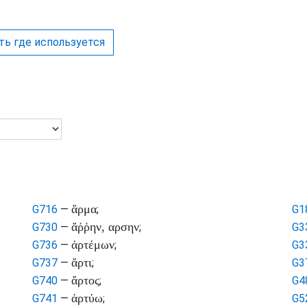
ть где используется
ἅρμα
G716
—
;
G1
ἄῤῥην, αρσην
G730
—
;
G3
ἀρτέμων
G736
—
;
G3
ἄρτι
G737
—
;
G3
ἄρτος
G740
—
;
G4
ἀρτύω
G741
—
;
G5