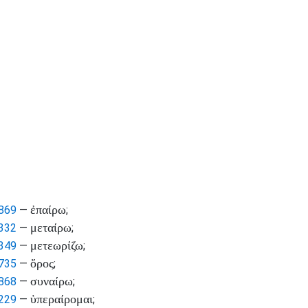
ἐπαίρω
869
—
;
μεταίρω
332
—
;
μετεωρίζω
349
—
;
ὄρος
735
—
;
συναίρω
868
—
;
ὑπεραίρομαι
229
—
;