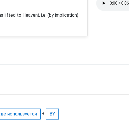
as lifted to Heaven), i.e. (by implication)
+
где используется
BY