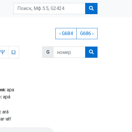
‹ G684
G686 ›
Ψ
Ω
G
ия:
ара
:
ара́
:
ará
ar-ah'