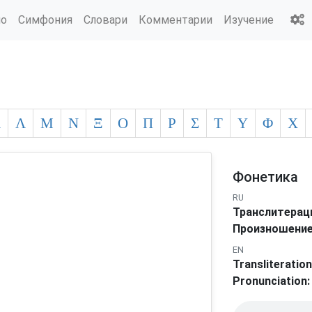
ио
Симфония
Словари
Комментарии
Изучение
Κ
Λ
Μ
Ν
Ξ
Ο
Π
Ρ
Σ
Τ
Υ
Φ
Χ
Фонетика
RU
Транслитерац
Произношение
EN
Transliteration
Pronunciation: