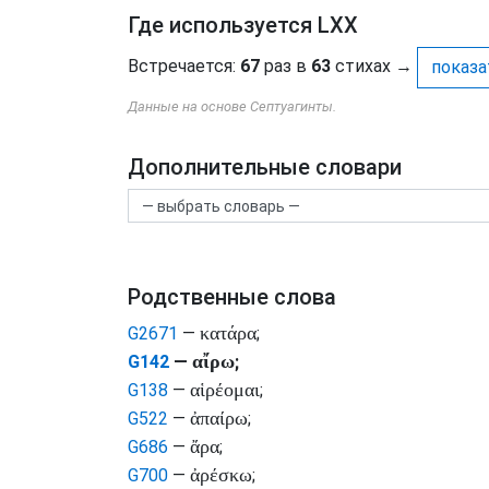
Где используется LXX
Встречается:
67
раз в
63
стихах
→
показа
Данные на основе Септуагинты.
Дополнительные словари
Родственные слова
κατάρα
G2671
—
;
αἴρω
G142
—
;
αἱρέομαι
G138
—
;
ἀπαίρω
G522
—
;
ἄρα
G686
—
;
ἀρέσκω
G700
—
;