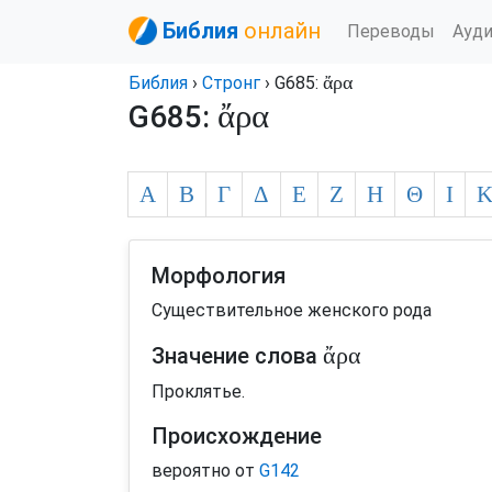
Библия
онлайн
Переводы
Ауд
ἄρα
Библия
›
Стронг
› G685:
ἄρα
G685:
Α
Β
Γ
Δ
Ε
Ζ
Η
Θ
Ι
Морфология
Существительное женского рода
ἄρα
Значение слова
Проклятье.
Происхождение
вероятно от
G142