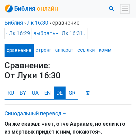
Библия
онлайн
Библия
›
Лк
16:30
› сравнение
‹
Лк
16:29
выбрать
Лк
16:31 ›
стронг
аппарат
ссылки
комм
сравнение
Сравнение:
От Луки 16:30
RU
BY
UA
EN
DE
GR
Синодальный перевод
+
Он же сказал: «нет, отче Аврааме, но если кто
из мёртвых придёт к ним, покаются».