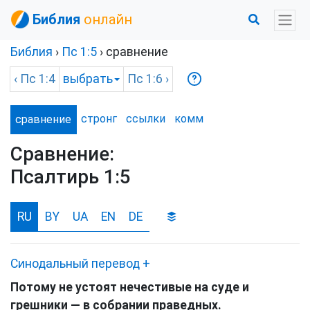
Библия
онлайн
Библия
›
Пс
1:5
› сравнение
‹
Пс
1:4
выбрать
Пс
1:6 ›
стронг
ссылки
комм
сравнение
Сравнение:
Псалтирь 1:5
RU
BY
UA
EN
DE
Синодальный перевод
+
Потому не устоят нечестивые на суде и
грешники — в собрании праведных.