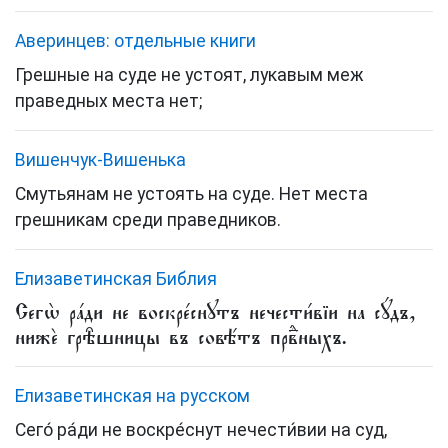
Аверинцев: отдельные книги
Грешные на суде не устоят, лукавым меж
праведных места нет;
Вишенчук-Вишенька
Смутьянам не устоять на суде. Нет места
грешникам среди праведников.
Елизаветинская Библия
Сегѡ̀ ра́ди не воскре́снꙋтъ нечести́вїи на сꙋ́дъ,
нижѐ грѣ̑шницы въ совѣ́тъ првⷣныхъ.
Елизаветинская на русском
Сего́ ра́ди не воскре́снут нечести́вии на суд,