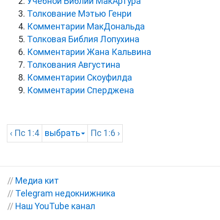
Учебной Библии МакАртура
Толкование Мэтью Генри
Комментарии МакДональда
Толковая Библия Лопухина
Комментарии Жана Кальвина
Толкования Августина
Комментарии Скоуфилда
Комментарии Сперджена
‹
Пс
1:4
выбрать
Пс
1:6 ›
//
Медиа кит
//
Telegram недокнижника
//
Наш YouTube канал