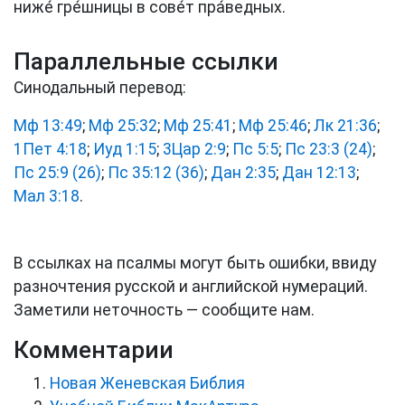
ниже́ гре́шницы в сове́т пра́ведных.
Параллельные ссылки
Синодальный перевод:
Мф 13:49
;
Мф 25:32
;
Мф 25:41
;
Мф 25:46
;
Лк 21:36
;
1Пет 4:18
;
Иуд 1:15
;
3Цар 2:9
;
Пс 5:5
;
Пс 23:3 (24)
;
Пс 25:9 (26)
;
Пс 35:12 (36)
;
Дан 2:35
;
Дан 12:13
;
Мал 3:18
.
В ссылках на псалмы могут быть ошибки, ввиду
разночтения русской и английской нумераций.
Заметили неточность — сообщите нам.
Комментарии
Новая Женевская Библия