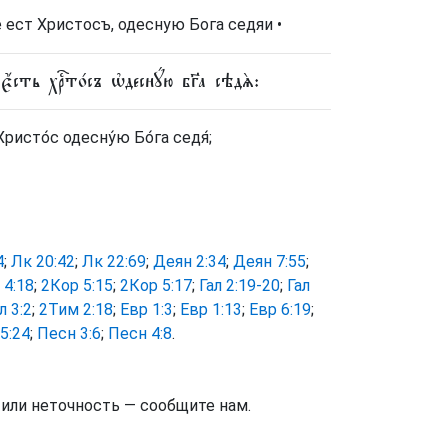
ест Христосъ, одесную Бога седяи •
҆́сть хрⷭ҇то́съ ѡ҆деснꙋ́ю бг҃а сѣдѧ̀:
ристо́с одесну́ю Бо́га седя́;
4
;
Лк 20:42
;
Лк 22:69
;
Деян 2:34
;
Деян 7:55
;
 4:18
;
2Кор 5:15
;
2Кор 5:17
;
Гал 2:19-20
;
Гал
л 3:2
;
2Тим 2:18
;
Евр 1:3
;
Евр 1:13
;
Евр 6:19
;
5:24
;
Песн 3:6
;
Песн 4:8
.
тили неточность — сообщите нам.