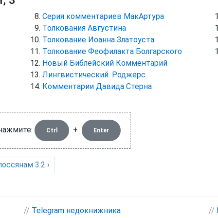
, 3
Серия комментариев МакАртура
Толкования Августина
Толкование Иоанна Златоуста
Толкование Феофилакта Болгарского
Новый Библейский Комментарий
Лингвистический. Роджерс
Комментарии Давида Стерна
 нажмите:
+
Ctrl
Enter
лоссянам
3:2 ›
//
Telegram недокнижника
//