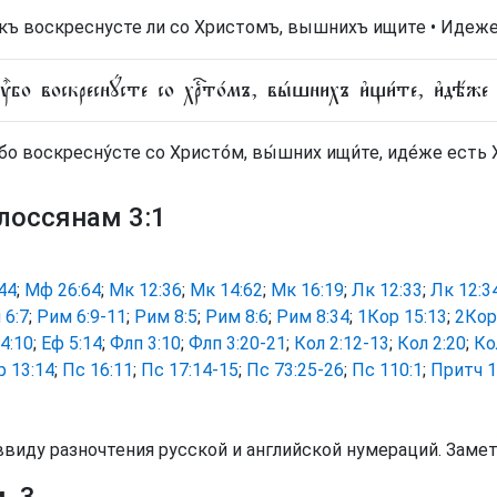
къ воскреснусте ли со Христомъ, вышнихъ ищите • Идеже 
ᲂу҆̀бо воскреснꙋ́сте со хрⷭ҇то́мъ, вы́шнихъ и҆щи́те, и҆дѣ́же є
́бо воскресну́сте со Христо́м, вы́шних ищи́те, иде́же есть Х
лоссянам 3:1
44
;
Мф 26:64
;
Мк 12:36
;
Мк 14:62
;
Мк 16:19
;
Лк 12:33
;
Лк 12:3
 6:7
;
Рим 6:9-11
;
Рим 8:5
;
Рим 8:6
;
Рим 8:34
;
1Кор 15:13
;
2Кор
4:10
;
Еф 5:14
;
Флп 3:10
;
Флп 3:20-21
;
Кол 2:12-13
;
Кол 2:20
;
Ко
р 13:14
;
Пс 16:11
;
Пс 17:14-15
;
Пс 73:25-26
;
Пс 110:1
;
Притч 1
ввиду разночтения русской и английской нумераций. Заме