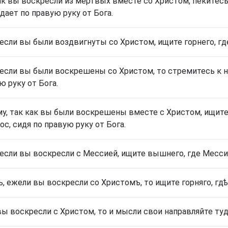
ак вы воскресли из мёртвых вместе со Христом, пекитесь 
дает по правую руку от Бога.
 если вы были воздвигнуты со Христом, ищите горнего, гд
 если вы были воскрешены со Христом, то стремитесь к не
ю руку от Бога.
у, так как вы были воскрешены вместе с Христом, ищите 
ос, сидя по правую руку от Бога.
 если вы воскресли с Мессией, ищите вышнего, где Мессия
ъ, ежели вы воскресли со Христомъ, то ищите горняго, гд
вы воскресли с Христом, то и мысли свои направляйте туд