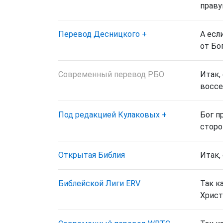
праву
Перевод Десницкого
+
А есл
от Бог
Современный перевод РБО
Итак,
воссе
Под редакцией Кулаковых
+
Бог п
сторо
Открытая Библия
Итак,
Библейской Лиги ERV
Так к
Христ