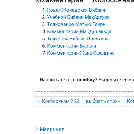
Комментарии
— Колоссянам
Новая Женевская Библия
Учебной Библии МакАртура
Толкование Мэтью Генри
Комментарии МакДональда
Толковая Библия Лопухина
Комментарии Баркли
Комментарии Жана Кальвина
Нашли в тексте
ошибку
? Выделите её и
‹
Колоссянам
2:23
выбрать
стих
Ко
//
Медиа кит