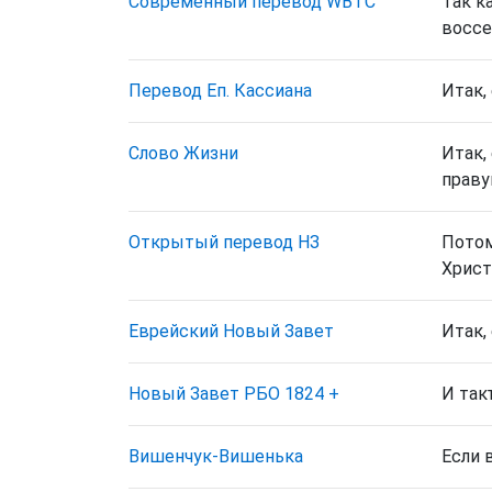
Cовременный перевод WBTC
Так к
воссе
Перевод Еп. Кассиана
Итак,
Слово Жизни
Итак,
праву
Открытый перевод НЗ
Потом
Христ
Еврейский Новый Завет
Итак,
Новый Завет РБО 1824
+
И так
Вишенчук-Вишенька
Если 