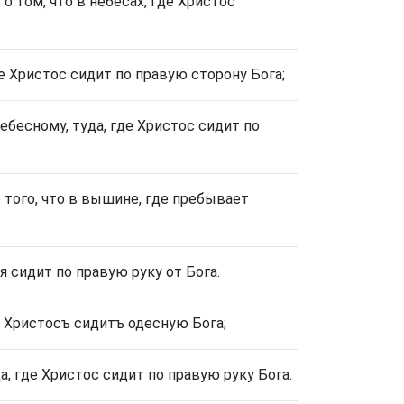
о том, что в небесах, где Христос
е Христос сидит по правую сторону Бога;
бесному, туда, где Христос сидит по
того, что в вышине, где пребывает
 сидит по правую руку от Бога.
ѣ Христосъ сидитъ одесную Бога;
а, где Христос сидит по правую руку Бога.