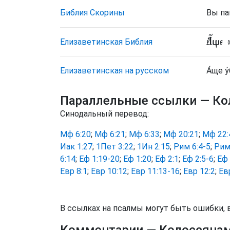
Библия Скорины
Вы па
А҆́ще 
Елизаветинская Библия
Елизаветинская на русском
А́ще у
Параллельные ссылки
— Ко
Синодальный перевод:
Мф 6:20
;
Мф 6:21
;
Мф 6:33
;
Мф 20:21
;
Мф 22:
Иак 1:27
;
1Пет 3:22
;
1Ин 2:15
;
Рим 6:4-5
;
Рим
6:14
;
Еф 1:19-20
;
Еф 1:20
;
Еф 2:1
;
Еф 2:5-6
;
Еф 
Евр 8:1
;
Евр 10:12
;
Евр 11:13-16
;
Евр 12:2
;
Ев
В ссылках на псалмы могут быть ошибки, 