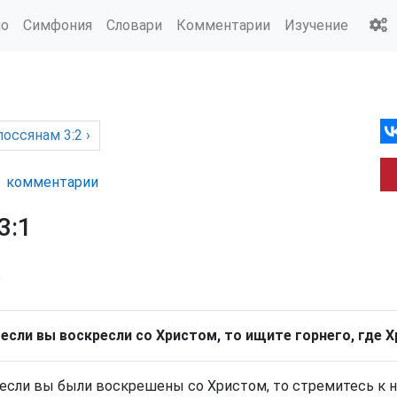
ио
Симфония
Словари
Комментарии
Изучение
лоссянам
3:2 ›
комм
ентарии
3:1
р
 если вы воскресли со Христом, то ищите горнего, где 
 если вы были воскрешены со Христом, то стремитесь к не