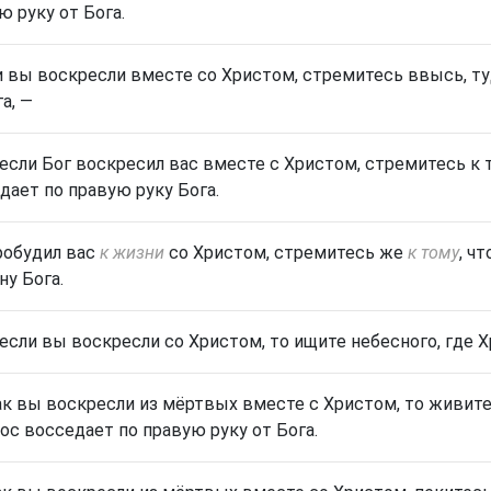
ю руку от Бога
.
и вы воскресли вместе со Христом, стремитесь ввысь, ту
а, —
 если Бог воскресил вас вместе с Христом, стремитесь к то
дает по правую руку Бога.
робудил
вас
к жизни
со Христом, стремитесь же
к тому
, ч
ну Бога.
 если вы воскресли со Христом, то ищите небесного, где Х
ак вы воскресли из мёртвых вместе с Христом, то живите р
ос восседает по правую руку от Бога.