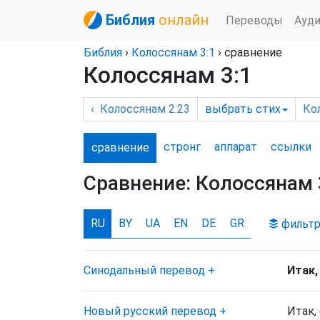
Библия
онлайн
Переводы
Ауд
Библия
›
Колоссянам
3:1
› сравнение
Колоссянам 3:1
‹
Колоссянам
2:23
выбрать
стих
Ко
стронг
аппарат
ссылки
сравнение
Сравнение:
Колоссянам 
RU
BY
UA
EN
DE
GR
фильт
Синодальный перевод
+
Итак,
Новый русский перевод
+
Итак,