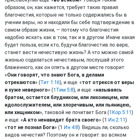
образом, он, как кажется, требует таких правил
благочестия, которые не только содержались бы в
учении веры, но и находили бы себе подтверждение в
самом образе жизни, — потому что благочестия
надобно искать как в том, так и в другом. Иначе какая
будет польза, если кто, будучи благочестив по вере,
станет вести нечестивую жизнь? А что можно самой
жизнью соделаться нечестивым, послушай этого
блаженного, как он опять в другом месте говорит:
«
Они говорят, что знают Бога, а делами
отрекаются
» (
Тит 1:16
), и еще: «
тот отрекся от веры
и хуже неверного
» (
1Тим 5:8
), и еще: «
называясь
братом, остается блудником, или лихоимцем, или
идолослужителем, или злоречивым, или пьяницею,
или хищником
», таковой не почитает Бога (
1Кор 5:11
)
и еще: «
А кто ненавидит брата своего
» (1
Ин 2:11
)
«
тот не познал Бога
» (1
Ин 4:8
). Видишь ли, сколько
видов нечестия? Поэтому он и говорит: во всяком