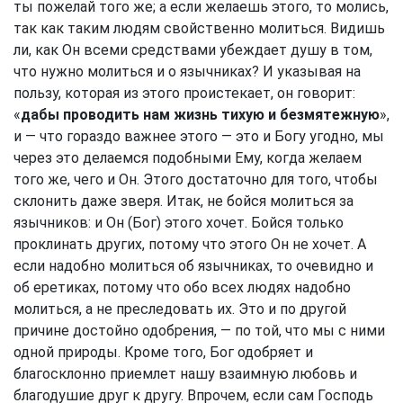
ты пожелай того же; а если желаешь этого, то молись,
так как таким людям свойственно молиться. Видишь
ли, как Он всеми средствами убеждает душу в том,
что нужно молиться и о язычниках? И указывая на
пользу, которая из этого проистекает, он говорит:
«
дабы проводить нам жизнь тихую и безмятежную
»,
и — что гораздо важнее этого — это и Богу угодно, мы
через это делаемся подобными Ему, когда желаем
того же, чего и Он. Этого достаточно для того, чтобы
склонить даже зверя. Итак, не бойся молиться за
язычников: и Он (Бог) этого хочет. Бойся только
проклинать других, потому что этого Он не хочет. А
если надобно молиться об язычниках, то очевидно и
об еретиках, потому что обо всех людях надобно
молиться, а не преследовать их. Это и по другой
причине достойно одобрения, — по той, что мы с ними
одной природы. Кроме того, Бог одобряет и
благосклонно приемлет нашу взаимную любовь и
благодушие друг к другу. Впрочем, если сам Господь