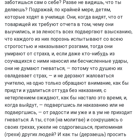
заботишься сам о себе? Разве не видишь, что ты
делаешь? Подражай, по крайней мере, детям,
которые ходят в училище. Они, когда видят, что от
товарищей их требуют отчета в том, чему они
выучились, и за леность всех подвергают взысканию,
что каждого из них порознь испытывают со всею
строгостью и наказывают розгами, тогда они
умирают от страха, и, если даже кто-нибудь из
соучащихся с ними наносил им бесчисленные удары,
они не думают гневаться, — потому что душею их
овладевает страх, — и не дерзают жаловаться
учителю, на одно только обращают внимание, как бы
придти и удалиться оттуда без наказания, с
нетерпением ожидают, как бы настало это время, и,
когда выйдут, — подвергшись ли наказанию или не
подвергшись, — от радости им уже и в ум не приходит
гневаться. А ты, стоя (на молитве) и сокрушаясь о
своих грехах, ужели не содрогаешься, припоминая
(грехи) других людей? И как ты (дерзаешь) просить