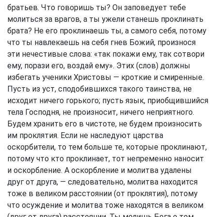
братьев. Что говоришь ты? Он заповедует тебе
молиться за врагов, а ты ужели станешь проклинать
брата? Не его проклинаешь ты, а самого себя, потому
что ты навлекаешь на себя гнев Божий, произнося
эти нечестивые слова: «так покажи ему, так сотвори
ему, порази его, воздай ему». Этих (слов) должны
избегать ученики Христовы — кроткие и смиренные.
Пусть из уст, сподобившихся такого таинства, не
исходит ничего горького; пусть язык, приобщившийся
тела Господня, не произносит, ничего неприятного.
Будем хранить его в чистоте, не будем произносить
им проклятия. Если не наследуют царства
оскорбители, то тем больше те, которые проклинают,
потому что кто проклинает, тот непременно наносит
и оскорбление. А оскорбление и молитва удалены
друг от друга, — следовательно, молитва находится
тоже в великом расстоянии (от проклятия), потому
что осуждение и молитва тоже находятся в великом
(друг от друга) расстоянии. Ты молишь Бога о том,