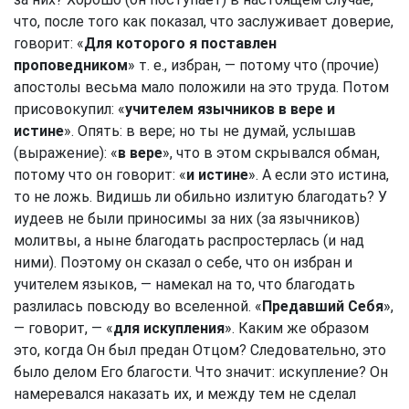
что, после того как показал, что заслуживает доверие,
говорит: «
Для которого я поставлен
проповедником
» т. е., избран, — потому что (прочие)
апостолы весьма мало положили на это труда. Потом
присовокупил: «
учителем язычников в вере и
истине
». Опять: в вере; но ты не думай, услышав
(выражение): «
в вере
», что в этом скрывался обман,
потому что он говорит: «
и истине
». А если это истина,
то не ложь. Видишь ли обильно излитую благодать? У
иудеев не были приносимы за них (за язычников)
молитвы, а ныне благодать распростерлась (и над
ними). Поэтому он сказал о себе, что он избран и
учителем языков, — намекал на то, что благодать
разлилась повсюду во вселенной. «
Предавший Себя
»,
— говорит, — «
для искупления
». Каким же образом
это, когда Он был предан Отцом? Следовательно, это
было делом Его благости. Что значит: искупление? Он
намеревался наказать их, и между тем не сделал