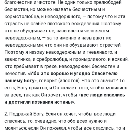
благочестии и чистоте. Не один только прелюбодей
бесчестен, но можно назвать бесчестным и
корыстолюбца, и невоздержного, — потому что и эта
страсть не слабее плотского вожделения. Поэтому
кто не обуздывает ее, называется человеком
невоздержным, — за то именно и называют их
невоздержными, что они не обуздывают страстей.
Поэтому я назову невоздержным и гневливого, и
завистника, и сребролюбца, и пронырливого, и всякий,
кто пребывает в грехе, невоздержен, бесчестен и
нечестив. «
Ибо это хорошо и угодно Спасителю
нашему Богу
», говорит (апостол). Что это значит? То
есть, Богу приятно, и Он желает того, чтобы молились
за всех, так как Он хочет, чтобы «
все люди спаслись
и достигли познания истины
».
2. Подражай Богу. Если он хочет, чтобы все люди
спаслись, то, очевидно, что обо всех нужно и
молиться; если Он пожелал, чтобы все спаслись, то и