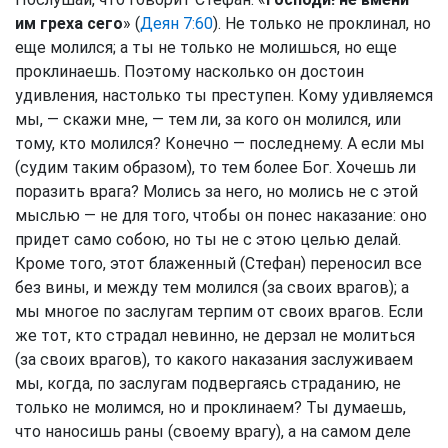
им греха сего
» (
Деян 7:60
). Не только не проклинал, но
еще молился; а ты не только не молишься, но еще
проклинаешь. Поэтому насколько он достоин
удивления, настолько ты преступен. Кому удивляемся
мы, — скажи мне, — тем ли, за кого он молился, или
тому, кто молился? Конечно — последнему. А если мы
(судим таким образом), то тем более Бог. Хочешь ли
поразить врага? Молись за него, но молись не с этой
мыслью — не для того, чтобы он понес наказание: оно
придет само собою, но ты не с этою целью делай.
Кроме того, этот блаженный (Стефан) переносил все
без вины, и между тем молился (за своих врагов); а
мы многое по заслугам терпим от своих врагов. Если
же тот, кто страдал невинно, не дерзал не молиться
(за своих врагов), то какого наказания заслуживаем
мы, когда, по заслугам подвергаясь страданию, не
только не молимся, но и проклинаем? Ты думаешь,
что наносишь раны (своему врагу), а на самом деле