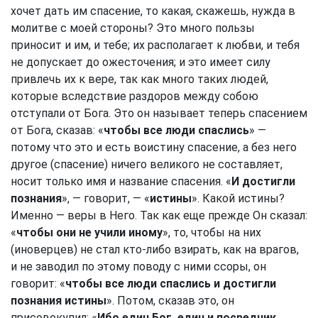
хочет дать им спасение, то какая, скажешь, нужда в
молитве с моей стороны? Это много пользы
приносит и им, и тебе; их располагает к любви, и тебя
не допускает до ожесточения; и это имеет силу
привлечь их к вере, так как много таких людей,
которые вследствие раздоров между собою
отступали от Бога. Это он называет теперь спасением
от Бога, сказав: «
чтобы все люди спаслись
» —
потому что это и есть воистину спасение, а без него
другое (спасение) ничего великого не составляет,
носит только имя и название спасения. «
И достигли
познания
», — говорит, — «
истины
». Какой истины?
Именно — веры в Него. Так как еще прежде Он сказал:
«
чтобы они не учили иному
», то, чтобы на них
(иноверцев) не стал кто-либо взирать, как на врагов,
и не заводил по этому поводу с ними ссоры, он
говорит: «
чтобы все люди спаслись и достигли
познания истины
». Потом, сказав это, он
присовокупил: «
Ибо един Бог, един и посредник