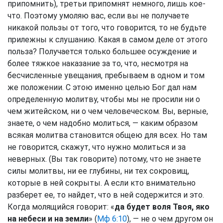
припомнить), третьи припомнят немного, лишь кое-
что. Поэтому умоляю вас, если вы не получаете
никакой пользы от того, что говорится, то не будьте
прилежны к слушанию. Какая в самом деле от этого
польза? Получается только большее осуждение и
более тяжкое наказание за то, что, несмотря на
бесчисленные увещания, пребываем в одном и том
же положении. С этою именно целью Бог дал нам
определенную молитву, чтобы мы не просили ни о
чем житейском, ни о чем человеческом. Вы, верные,
знаете, о чем надобно молиться, — каким образом
всякая молитва становится общею для всех. Но там
не говорится, скажут, что нужно молиться и за
неверных. (Вы так говорите) потому, что не знаете
силы молитвы, ни ее глубины, ни тех сокровищ,
которые в ней сокрыты. А если кто внимательно
разберет ее, то найдет, что в ней содержится и это.
Когда молящийся говорит: «
да будет воля Твоя, яко
на небеси и на земли
» (
Мф 6:10
), — не о чем другом он