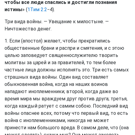
чтобы все люди спаслись и достигли познания
истины
» (
1Тим 2:2
−4).
Три вида войны. — Увещание к милостыне. —
Ничтожество денег.
1. Если (апостол) желает, чтобы прекратились
общественные брани и распри и смятения, и с этою
целью заповедует священнослужителю творить
молитвы за царей и за правителей, то тем более
частные лица должны исполнять это. Три есть самых
страшных вида войны. Один вид составляет
обыкновенная война, когда на наших воинов
нападают иноплеменники; второй, когда даже во
время мира мы враждуем друг против друга; третья,
когда каждый ратует с самим собою. Последний вид
войны опаснее всех, потому что первый вид, то есть
война с иноплеменниками, никогда не может
принести нам большого вреда. В самом деле, что (она
может сделать), скажи мне? Она может заколоть,