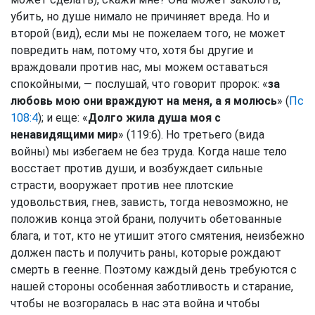
убить, но душе нимало не причиняет вреда. Но и
второй (вид), если мы не пожелаем того, не может
повредить нам, потому что, хотя бы другие и
враждовали против нас, мы можем оставаться
спокойными, — послушай, что говорит пророк: «
за
любовь мою они враждуют на меня, а я молюсь
» (
Пс
108:4
); и еще: «
Долго жила душа моя с
ненавидящими мир
» (119:6). Но третьего (вида
войны) мы избегаем не без труда. Когда наше тело
восстает против души, и возбуждает сильные
страсти, вооружает против нее плотские
удовольствия, гнев, зависть, тогда невозможно, не
положив конца этой брани, получить обетованные
блага, и тот, кто не утишит этого смятения, неизбежно
должен пасть и получить раны, которые рождают
смерть в геенне. Поэтому каждый день требуются с
нашей стороны особенная заботливость и старание,
чтобы не возгоралась в нас эта война и чтобы