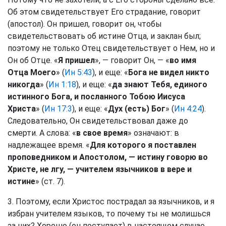
Об этом свидетельствует Его страдание, говорит
(апостол). Он пришел, говорит он, чтобы
свидетельствовать об истине Отца, и заклан был;
поэтому не только Отец свидетельствует о Нем, но и
Он об Отце. «
Я пришел
», — говорит Он, — «
во имя
Отца Моего
» (
Ин 5:43
), и еще: «
Бога не видел никто
никогда
» (
Ин 1:18
), и еще: «
да знают Тебя, единого
истинного Бога, и посланного Тобою Иисуса
Христа
» (
Ин 17:3
), и еще: «
Дух (есть) Бог
» (
Ин 4:24
).
Следовательно, Он свидетельствовал даже до
смерти. А слова: «
в свое время
» означают: в
надлежащее время. «
Для которого я поставлен
проповедником и Апостолом, — истину говорю во
Христе, не лгу, — учителем язычников в вере и
истине
» (ст. 7).
3. Поэтому, если Христос пострадал за язычников, и я
избран учителем языков, то почему ты не молишься
за них? Хорошо (он поступает) в настоящем случае,