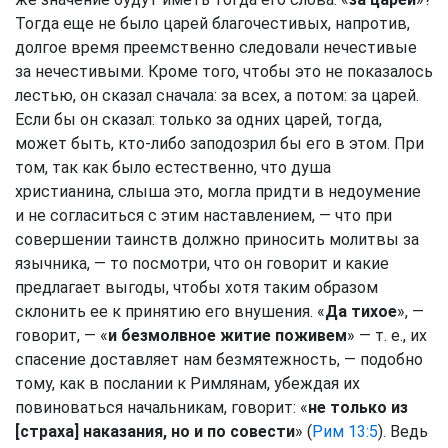
Тогда еще не было царей благочестивых, напротив,
долгое время преемственно следовали нечестивые
за нечестивыми. Кроме того, чтобы это не показалось
лестью, он сказал сначала: за всех, а потом: за царей.
Если бы он сказал: только за одних царей, тогда,
может быть, кто-либо заподозрил бы его в этом. При
том, так как было естественно, что душа
христианина, слыша это, могла придти в недоумение
и не согласиться с этим наставлением, — что при
совершении таинств должно приносить молитвы за
язычника, — то посмотри, что он говорит и какие
предлагает выгоды, чтобы хотя таким образом
склонить ее к принятию его внушения. «
Да тихое
», —
говорит, — «
и безмолвное житие поживем
» — т. е., их
спасение доставляет нам безмятежность, — подобно
тому, как в послании к Римлянам, убеждая их
повиноваться начальникам, говорит: «
не только из
[страха] наказания, но и по совести
» (
Рим 13:5
). Ведь