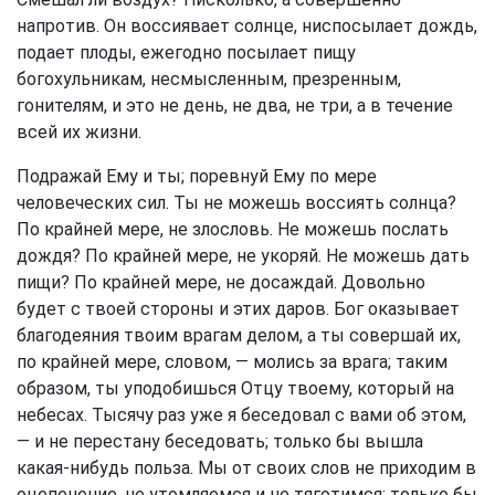
напротив. Он воссиявает солнце, ниспосылает дождь,
подает плоды, ежегодно посылает пищу
богохульникам, несмысленным, презренным,
гонителям, и это не день, не два, не три, а в течение
всей их жизни.
Подражай Ему и ты; поревнуй Ему по мере
человеческих сил. Ты не можешь воссиять солнца?
По крайней мере, не злословь. Не можешь послать
дождя? По крайней мере, не укоряй. Не можешь дать
пищи? По крайней мере, не досаждай. Довольно
будет с твоей стороны и этих даров. Бог оказывает
благодеяния твоим врагам делом, а ты совершай их,
по крайней мере, словом, — молись за врага; таким
образом, ты уподобишься Отцу твоему, который на
небесах. Тысячу раз уже я беседовал с вами об этом,
— и не перестану беседовать; только бы вышла
какая-нибудь польза. Мы от своих слов не приходим в
оцепенение, не утомляемся и не тяготимся; только бы