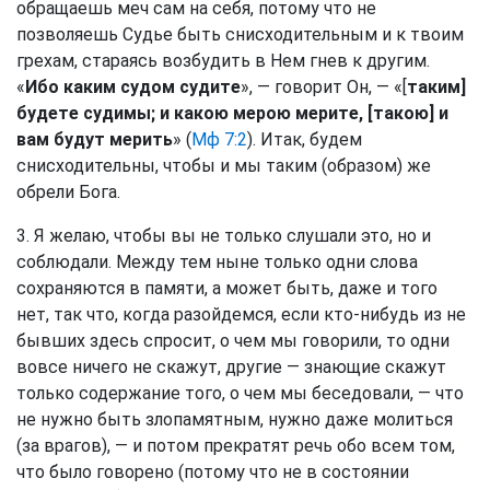
обращаешь меч сам на себя, потому что не
позволяешь Судье быть снисходительным и к твоим
грехам, стараясь возбудить в Нем гнев к другим.
«
Ибо каким судом судите
», — говорит Он, — «[
таким]
будете судимы; и какою мерою мерите, [такою] и
вам будут мерить
» (
Мф 7:2
). Итак, будем
снисходительны, чтобы и мы таким (образом) же
обрели Бога.
3. Я желаю, чтобы вы не только слушали это, но и
соблюдали. Между тем ныне только одни слова
сохраняются в памяти, а может быть, даже и того
нет, так что, когда разойдемся, если кто-нибудь из не
бывших здесь спросит, о чем мы говорили, то одни
вовсе ничего не скажут, другие — знающие скажут
только содержание того, о чем мы беседовали, — что
не нужно быть злопамятным, нужно даже молиться
(за врагов), — и потом прекратят речь обо всем том,
что было говорено (потому что не в состоянии