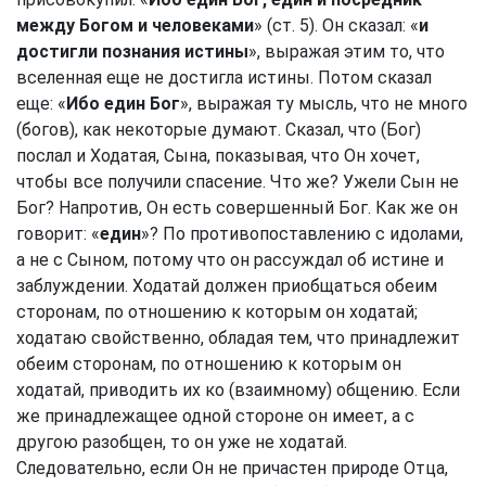
между Богом и человеками
» (ст. 5). Он сказал: «
и
достигли познания истины
», выражая этим то, что
вселенная еще не достигла истины. Потом сказал
еще: «
Ибо един Бог
», выражая ту мысль, что не много
(богов), как некоторые думают. Сказал, что (Бог)
послал и Ходатая, Сына, показывая, что Он хочет,
чтобы все получили спасение. Что же? Ужели Сын не
Бог? Напротив, Он есть совершенный Бог. Как же он
говорит: «
един
»? По противопоставлению с идолами,
а не с Сыном, потому что он рассуждал об истине и
заблуждении. Ходатай должен приобщаться обеим
сторонам, по отношению к которым он ходатай;
ходатаю свойственно, обладая тем, что принадлежит
обеим сторонам, по отношению к которым он
ходатай, приводить их ко (взаимному) общению. Если
же принадлежащее одной стороне он имеет, а с
другою разобщен, то он уже не ходатай.
Следовательно, если Он не причастен природе Отца,