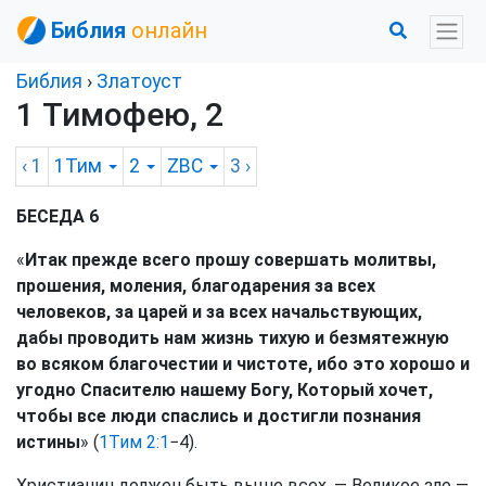
Библия
онлайн
Библия
›
Златоуст
1 Тимофею, 2
‹ 1
1Тим
2
ZBC
3
›
БЕСЕДА 6
«
Итак прежде всего прошу совершать молитвы,
прошения, моления, благодарения за всех
человеков, за царей и за всех начальствующих,
дабы проводить нам жизнь тихую и безмятежную
во всяком благочестии и чистоте, ибо это хорошо и
угодно Спасителю нашему Богу, Который хочет,
чтобы все люди спаслись и достигли познания
истины
» (
1Тим 2:1
−4).
Христианин должен быть выше всех. — Великое зло —