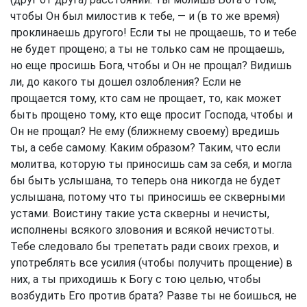
чтобы Он был милостив к тебе, — и (в то же время)
проклинаешь другого! Если ты не прощаешь, то и тебе
не будет прощено; а ты не только сам не прощаешь,
но еще просишь Бога, чтобы и Он не прощал? Видишь
ли, до какого ты дошел озлобления? Если не
прощается тому, кто сам не прощает, то, как может
быть прощено тому, кто еще просит Господа, чтобы и
Он не прощал? Не ему (ближнему своему) вредишь
ты, а себе самому. Каким образом? Таким, что если
молитва, которую ты приносишь сам за себя, и могла
бы быть услышана, то теперь она никогда не будет
услышана, потому что ты приносишь ее скверными
устами. Воистину такие уста скверны и нечисты,
исполнены всякого зловония и всякой нечистоты.
Тебе следовало бы трепетать ради своих грехов, и
употреблять все усилия (чтобы получить прощение) в
них, а ты приходишь к Богу с тою целью, чтобы
возбудить Его против брата? Разве ты не боишься, не