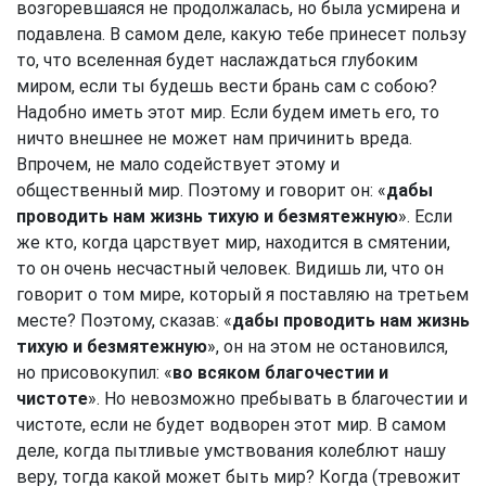
возгоревшаяся не продолжалась, но была усмирена и
подавлена. В самом деле, какую тебе принесет пользу
то, что вселенная будет наслаждаться глубоким
миром, если ты будешь вести брань сам с собою?
Надобно иметь этот мир. Если будем иметь его, то
ничто внешнее не может нам причинить вреда.
Впрочем, не мало содействует этому и
общественный мир. Поэтому и говорит он: «
дабы
проводить нам жизнь тихую и безмятежную
». Если
же кто, когда царствует мир, находится в смятении,
то он очень несчастный человек. Видишь ли, что он
говорит о том мире, который я поставляю на третьем
месте? Поэтому, сказав: «
дабы проводить нам жизнь
тихую и безмятежную
», он на этом не остановился,
но присовокупил: «
во всяком благочестии и
чистоте
». Но невозможно пребывать в благочестии и
чистоте, если не будет водворен этот мир. В самом
деле, когда пытливые умствования колеблют нашу
веру, тогда какой может быть мир? Когда (тревожит