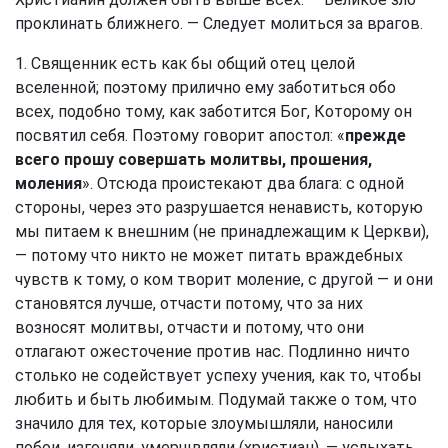
проклинать ближнего. — Следует молиться за врагов.
1. Священник есть как бы общий отец целой
вселенной; поэтому прилично ему заботиться обо
всех, подобно тому, как заботится Бог, Которому он
посвятил себя. Поэтому говорит апостол: «
прежде
всего прошу совершать молитвы, прошения,
моления
». Отсюда проистекают два блага: с одной
стороны, через это разрушается ненависть, которую
мы питаем к внешним (не принадлежащим к Церкви),
— потому что никто не может питать враждебных
чувств к тому, о ком творит моление, с другой — и они
становятся лучше, отчасти потому, что за них
возносят молитвы, отчасти и потому, что они
отлагают ожесточение против нас. Подлинно ничто
столько не содействует успеху учения, как то, чтобы
любить и быть любимым. Подумай также о том, что
значило для тех, которые злоумышляли, наносили
побои, изгоняли, умерщвляли (христиан), — услыхать,