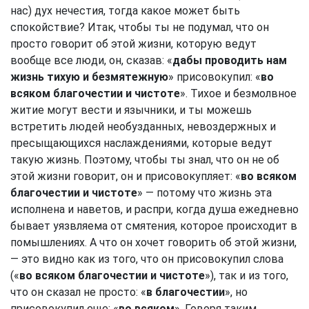
нас) дух нечестия, тогда какое может быть
спокойствие? Итак, чтобы ты не подумал, что он
просто говорит об этой жизни, которую ведут
вообще все люди, он, сказав: «
дабы проводить нам
жизнь тихую и безмятежную
» присовокупил: «
во
всяком благочестии и чистоте
». Тихое и безмолвное
житие могут вести и язычники, и ты можешь
встретить людей необузданных, невоздержных и
пресыщающихся наслаждениями, которые ведут
такую жизнь. Поэтому, чтобы ты знал, что он не об
этой жизни говорит, он и присовокупляет: «
во всяком
благочестии и чистоте
» — потому что жизнь эта
исполнена и наветов, и распри, когда душа ежедневно
бывает уязвляема от смятения, которое происходит в
помышлениях. А что он хочет говорить об этой жизни,
— это видно как из того, что он присовокупил слова
(«
во всяком благочестии и чистоте
»), так и из того,
что он сказал не просто: «
в благочестии
», но
присовокупил еще: «
во всяком
». Говоря таким