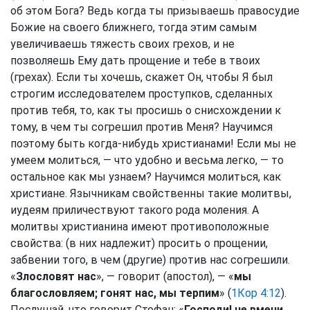
об этом Бога? Ведь когда ты призываешь правосудие
Божие на своего ближнего, тогда этим самым
увеличиваешь тяжесть своих грехов, и не
позволяешь Ему дать прощение и тебе в твоих
(грехах). Если ты хочешь, скажет Он, чтобы Я был
строгим исследователем проступков, сделанных
против тебя, то, как ты просишь о снисхождении к
тому, в чем ты согрешил против Меня? Научимся
поэтому быть когда-нибудь христианами! Если мы не
умеем молиться, — что удобно и весьма легко, — то
остальное как мы узнаем? Научимся молиться, как
христиане. Язычникам свойственны такие молитвы,
иудеям приличествуют такого рода моления. А
молитвы христианина имеют противоположные
свойства: (в них надлежит) просить о прощении,
забвении того, в чем (другие) против нас согрешили.
«
Злословят нас
», — говорит (апостол), — «
мы
благословляем; гонят нас, мы терпим
» (
1Кор 4:12
).
Послушай, что говорит Стефан: «
Господи! не вмени