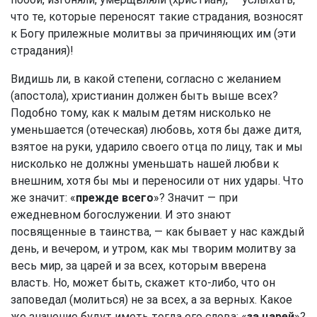
что те, которые переносят такие страдания, возносят
к Богу прилежные молитвы за причиняющих им (эти
страдания)!
Видишь ли, в какой степени, согласно с желанием
(апостола), христианин должен быть выше всех?
Подобно тому, как к малым детям нисколько не
уменьшается (отеческая) любовь, хотя бы даже дитя,
взятое на руки, ударило своего отца по лицу, так и мы
нисколько не должны уменьшать нашей любви к
внешним, хотя бы мы и переносили от них удары. Что
же значит: «
прежде всего
»? Значит — при
ежедневном богослужении. И это знают
посвященные в таинства, — как бывает у нас каждый
день, и вечером, и утром, как мы творим молитву за
весь мир, за царей и за всех, которым вверена
власть. Но, может быть, скажет кто-либо, что он
заповедал (молиться) не за всех, а за верных. Какое
же значение будут иметь тогда его слова: «
за царей
»?