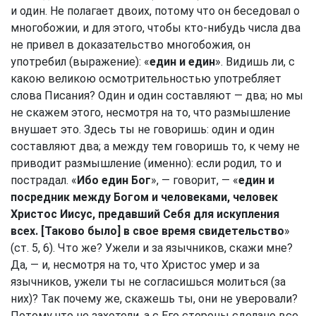
и один. Не полагает двоих, потому что он беседовал о
многобожии, и для этого, чтобы кто-нибудь числа два
не привел в доказательство многобожия, он
употребил (выражение): «
един и един
». Видишь ли, с
какою великою осмотрительностью употребляет
слова Писания? Один и один составляют — два; но мы
не скажем этого, несмотря на то, что размышление
внушает это. Здесь ты не говоришь: один и один
составляют два; а между тем говоришь то, к чему не
приводит размышление (именно): если родил, то и
пострадал. «
Ибо един Бог
», — говорит, — «
един и
посредник между Богом и человеками, человек
Христос Иисус, предавший Себя для искупления
всех. [Таково было] в свое время свидетельство
»
(ст. 5, 6). Что же? Ужели и за язычников, скажи мне?
Да, — и, несмотря на то, что Христос умер и за
язычников, ужели ты не согласишься молиться (за
них)? Так почему же, скажешь ты, они не уверовали?
Потому что не захотели, а с Его стороны сделано все.