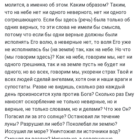
молится, а именно об этом. Каким образом? Таким,
что на небе нет ни одного неверного, нет ни одного
согрешающего. Если бы здесь (речь) была только об
одних верных, то эти слова не имели бы смысла,
потому что если бы одни верные должны были
исполнять Его волю, а неверные нет, то воля Его уже
не исполнилась бы (на земли) так, как на небе. Но что
(мы говорим здесь)? Как на небе, говорим мы, нет ни
одного грешника, так и на земле пусть не будет ни
одного; но во всех, говорим мы, укорени страх Твой и
всех людей сделай ангелами, хотя они и наши враги и
супостаты. Разве не видишь, сколько раз каждый
день произносится хула против Бога? Сколько раз Ему
наносят оскорбление не только неверные, но и
верные, не только словами, но и делами? Что же Он?
Погасил ли за это солнце? Остановил ли течение
луны? Разрушил ли небо? Поколебал ли землю?
Иссушил ли море? Уничтожил ли источники вод?
Смешал ли воздух? Нисколько, а совершенно