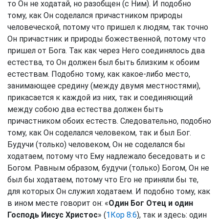
то Он не ходатай, но разобщен (с Ним). И подобно
тому, как Он соделался причастником природы
человеческой, потому что пришел к людям, так точно
Он причастник и природы божественной, потому что
пришел от Бога. Так как через Него соединялось два
естества, то Он должен был быть близким к обоим
естествам. Подобно тому, как какое-либо место,
занимающее средину (между двумя местностями),
прикасается к каждой из них, так и соединяющий
между собою два естества должен быть
причастником обоих естеств. Следовательно, подобно
тому, как Он соделался человеком, так и был Бог.
Будучи (только) человеком, Он не соделался бы
ходатаем, потому что Ему надлежало беседовать и с
Богом. Равным образом, будучи (только) Богом, Он не
был бы ходатаем, потому что Его не приняли бы те,
для которых Он служил ходатаем. И подобно тому, как
в ином месте говорит он: «
Один Бог Отец и один
Господь Иисус Христос
» (
1Кор 8:6
), так и здесь: один