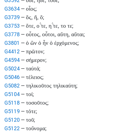
ὅδε, ἥδε, τόδε
G3592
—
;
οἷος
G3634
—
;
ὅς, ἥ, ὅ
G3739
—
;
ὅτε, ο ̔́τε, η ̔́τε, το τε
G3753
—
;
οὗτος, οὗτοι, αὕτη, αὕται
G3778
—
;
ὁ ὢν ὁ ἦν ὁ ἐρχόμενος
G3801
—
;
πρῶτον
G4412
—
;
σήμερον
G4594
—
;
ταὐτά
G5024
—
;
τέλειος
G5046
—
;
τηλικοῦτος τηλικαύτη
G5082
—
;
τοί
G5104
—
;
τοσοῦτος
G5118
—
;
τότε
G5119
—
;
τοῦ
G5120
—
;
τοὔνομα
G5122
—
;