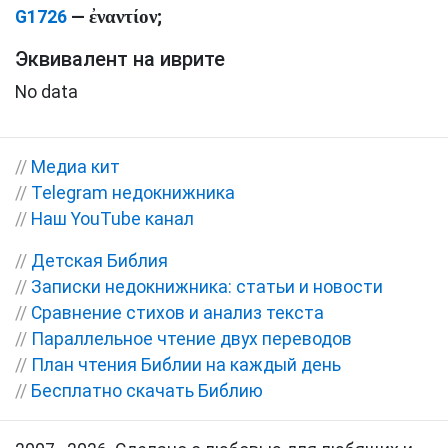
ἐναντίον
G1726
—
;
Эквивалент на иврите
No data
//
Медиа кит
//
Telegram недокнижника
//
Наш YouTube канал
//
Детская Библия
//
Записки недокнижника: статьи и новости
//
Сравнение стихов и анализ текста
//
Параллельное чтение двух переводов
//
План чтения Библии на каждый день
//
Бесплатно скачать Библию