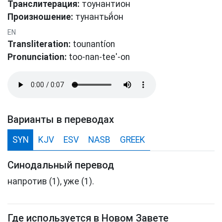
Транслитерация:
тоунантион
Произношение:
тунантьй́οн
EN
Transliteration:
tounantíon
Pronunciation:
too-nan-tee'-on
Варианты в переводах
SYN
KJV
ESV
NASB
GREEK
Синодальный перевод
напротив (1), уже (1).
Где используется в Новом Завете