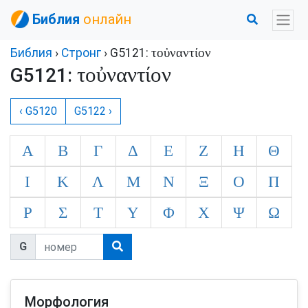
Библия
онлайн
τοὐναντίον
Библия
›
Стронг
› G5121:
τοὐναντίον
G5121:
‹ G5120
G5122 ›
Α
Β
Γ
Δ
Ε
Ζ
Η
Θ
Ι
Κ
Λ
Μ
Ν
Ξ
Ο
Π
Ρ
Σ
Τ
Υ
Φ
Χ
Ψ
Ω
G
Морфология