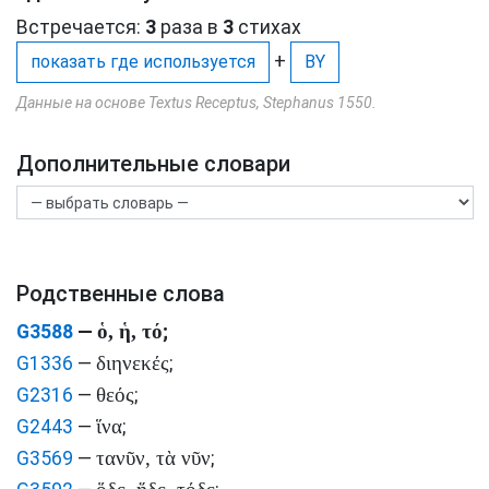
Встречается:
3
раза в
3
стихах
+
показать где используется
BY
Данные на основе Textus Receptus, Stephanus 1550.
Дополнительные словари
Родственные слова
ὁ, ἡ, τό
G3588
—
;
διηνεκές
G1336
—
;
θεός
G2316
—
;
ἵνα
G2443
—
;
τανῦν, τὰ νῦν
G3569
—
;