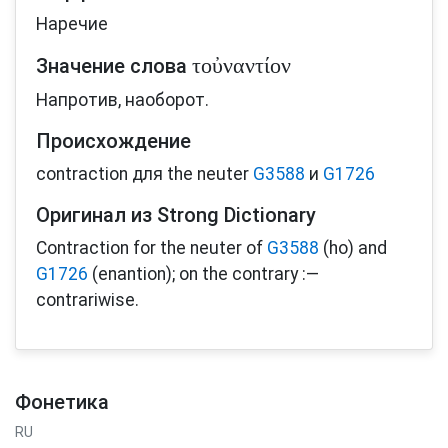
Наречие
τοὐναντίον
Значение слова
Напротив, наоборот.
Происхождение
contraction для the neuter
G3588
и
G1726
Оригинал из Strong Dictionary
Contraction for the neuter of
G3588
(ho) and
G1726
(enantion); on the contrary :—
contrariwise.
Фонетика
RU