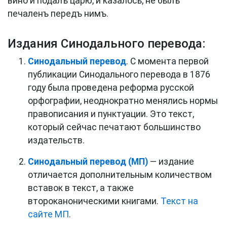
вино
и
подалъ
царю
,
и
казалось
,
не
былъ
печаленъ
передъ
нимъ
.
Издания Синодального перевода:
Синодальный перевод
. С момента первой
публикации Синодального перевода в 1876
году была проведена реформа русской
орфографии, неоднократно менялись нормы
правописания и пунктуации. Это текст,
который сейчас печатают большинство
издательств.
Синодальный перевод (МП)
— издание
отличается дополнительным количеством
вставок в текст, а также
второканоническими книгами.
Текст на
сайте МП
.