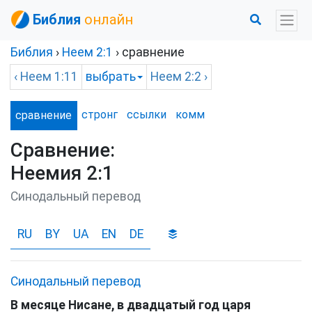
Библия
онлайн
Библия
›
Неем
2:1
› сравнение
‹
Неем
1:11
выбрать
Неем
2:2 ›
стронг
ссылки
комм
сравнение
Сравнение:
Неемия 2:1
Синодальный перевод
RU
BY
UA
EN
DE
Синодальный перевод
В
месяце
Нисане
,
в
двадцатый
год
царя