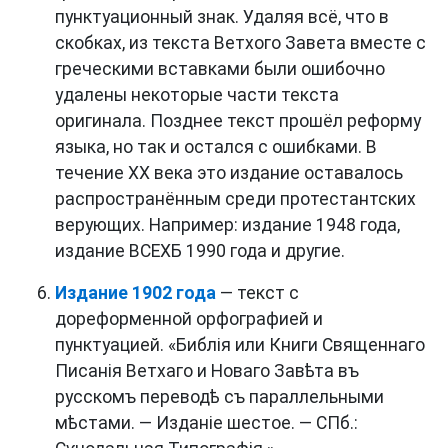
пунктуационный знак. Удаляя всё, что в
скобках, из текста Ветхого Завета вместе с
греческими вставками были ошибочно
удалены некоторые части текста
оригинала. Позднее текст прошёл реформу
языка, но так и остался с ошибками. В
течение XX века это издание оставалось
распространённым среди протестантских
верующих. Например: издание 1948 года,
издание ВСЕХБ 1990 года и другие.
Издание 1902 года
— текст с
дореформенной орфографией и
пунктуацией. «Библія или Книги Священнаго
Писанія Ветхаго и Новаго Завѣта въ
русскомъ переводѣ съ параллельными
мѣстами. — Изданіе шестое. — СПб.: