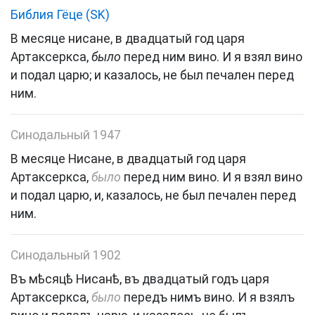
Библия Гёце (SK)
В
месяце
нисане
,
в
двадцатый
год
царя
Артаксеркса
,
было
перед
ним
вино
.
И
я
взял
вино
и
подал
царю
;
и
казалось
,
не
был
печален
перед
ним
.
Синодальный 1947
В
месяце
Нисане
,
в
двадцатый
год
царя
Артаксеркса
,
было
перед
ним
вино
.
И
я
взял
вино
и
подал
царю
,
и
,
казалось
,
не
был
печален
перед
ним
.
Синодальный 1902
Въ
мѣсяцѣ
Нисанѣ
,
въ
двадцатый
годъ
царя
Артаксеркса
,
было
передъ
нимъ
вино
.
И
я
взялъ