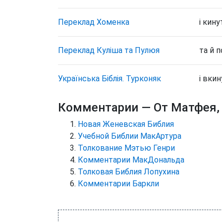
Переклад Хоменка
і кину
Переклад Куліша та Пулюя
та й п
Українська Біблія. Турконяк
і вкин
Комментарии
— От Матфея,
Новая Женевская Библия
Учебной Библии МакАртура
Толкование Мэтью Генри
Комментарии МакДональда
Толковая Библия Лопухина
Комментарии Баркли