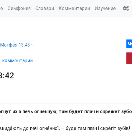
ио
Симфония
Словари
Комментарии
Изучение
 Матфея
13:43 ›
комм
ентарии
3:42
р
ргнут их в печь огненную; там будет плач и скрежет зубо
овкида́ють до пе́чі огне́нної, — буде там плач і скре́гіт зубів!