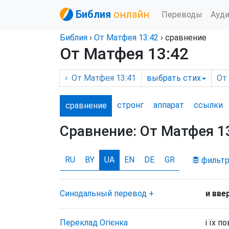
Библия
онлайн
Переводы
Ауд
Библия
›
От Матфея
13:42
› сравнение
От Матфея 13:42
‹
От Матфея
13:41
выбрать
стих
От
стронг
аппарат
ссылки
сравнение
Сравнение:
От Матфея 1
RU
BY
UA
EN
DE
GR
фильт
Синодальный перевод
+
и вве
Переклад Огієнка
і їх п