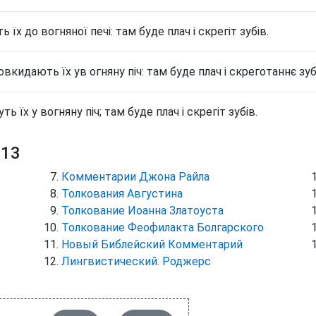
ть їх до вогняної печі: там буде плач і скрегіт зубів.
овкидають їх ув огняну піч: там буде плач і скреготаннє зуб
уть їх у вогняну піч; там буде плач і скрегіт зубів.
 13
Комментарии Джона Райла
Толкования Августина
Толкование Иоанна Златоуста
Толкование Феофилакта Болгарского
Новый Библейский Комментарий
Лингвистический. Роджерс