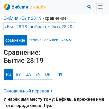
Библия
онлайн
Библия
›
Быт
28:19
› сравнение
‹
Быт
28:18
выбрать
Быт
28:20 ›
стронг
ссылки
комм
сравнение
Сравнение:
Бытие 28:19
RU
BY
UA
EN
DE
Синодальный перевод
+
И нарёк имя месту тому: Вефиль, а прежнее имя
того города было: Луз.