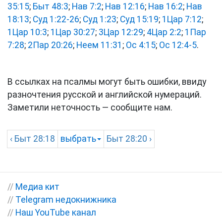
35:15
;
Быт 48:3
;
Нав 7:2
;
Нав 12:16
;
Нав 16:2
;
Нав
18:13
;
Суд 1:22-26
;
Суд 1:23
;
Суд 15:19
;
1Цар 7:12
;
1Цар 10:3
;
1Цар 30:27
;
3Цар 12:29
;
4Цар 2:2
;
1Пар
7:28
;
2Пар 20:26
;
Неем 11:31
;
Ос 4:15
;
Ос 12:4-5
.
В ссылках на псалмы могут быть ошибки, ввиду
разночтения русской и английской нумераций.
Заметили неточность — сообщите нам.
‹
Быт
28:18
выбрать
Быт
28:20 ›
//
Медиа кит
//
Telegram недокнижника
//
Наш YouTube канал