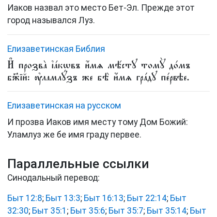
Иаков назвал это место Бет-Эл. Прежде этот
город назывался Луз.
Елизаветинская Библия
И҆ прозва̀ і҆а́кѡвъ и҆́мѧ мѣ́стꙋ томꙋ̀ до́мъ
бж҃їй: ᲂу҆ламлꙋ́зъ же бѣ̀ и҆́мѧ гра́дꙋ пе́рвѣе.
Елизаветинская на русском
И прозва Иаков имя месту тому Дом Божий:
Уламлуз же бе имя граду первее.
Параллельные ссылки
Синодальный перевод:
Быт 12:8
;
Быт 13:3
;
Быт 16:13
;
Быт 22:14
;
Быт
32:30
;
Быт 35:1
;
Быт 35:6
;
Быт 35:7
;
Быт 35:14
;
Быт