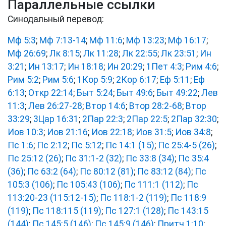
Параллельные ссылки
Синодальный перевод:
Мф 5:3
;
Мф 7:13-14
;
Мф 11:6
;
Мф 13:23
;
Мф 16:17
;
Мф 26:69
;
Лк 8:15
;
Лк 11:28
;
Лк 22:55
;
Лк 23:51
;
Ин
3:21
;
Ин 13:17
;
Ин 18:18
;
Ин 20:29
;
1Пет 4:3
;
Рим 4:6
;
Рим 5:2
;
Рим 5:6
;
1Кор 5:9
;
2Кор 6:17
;
Еф 5:11
;
Еф
6:13
;
Откр 22:14
;
Быт 5:24
;
Быт 49:6
;
Быт 49:22
;
Лев
11:3
;
Лев 26:27-28
;
Втор 14:6
;
Втор 28:2-68
;
Втор
33:29
;
3Цар 16:31
;
2Пар 22:3
;
2Пар 22:5
;
2Пар 32:30
;
Иов 10:3
;
Иов 21:16
;
Иов 22:18
;
Иов 31:5
;
Иов 34:8
;
Пс 1:6
;
Пс 2:12
;
Пс 5:12
;
Пс 14:1 (15)
;
Пс 25:4-5 (26)
;
Пс 25:12 (26)
;
Пс 31:1-2 (32)
;
Пс 33:8 (34)
;
Пс 35:4
(36)
;
Пс 63:2 (64)
;
Пс 80:12 (81)
;
Пс 83:12 (84)
;
Пс
105:3 (106)
;
Пс 105:43 (106)
;
Пс 111:1 (112)
;
Пс
113:20-23 (115:12-15)
;
Пс 118:1-2 (119)
;
Пс 118:9
(119)
;
Пс 118:115 (119)
;
Пс 127:1 (128)
;
Пс 143:15
(144)
;
Пс 145:5 (146)
;
Пс 145:9 (146)
;
Притч 1:10
;