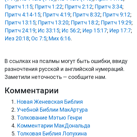
Притч 1:15
;
Притч 1:22
;
Притч 2:12
;
Притч 3:34
;
Притч 4:14-15
;
Притч 4:19
;
Притч 8:32
;
Притч 9:12
;
Притч 13:15
;
Притч 13:20
;
Притч 18:2
;
Притч 19:29
;
Притч 24:19
;
Ис 33:15
;
Ис 56:2
;
Иер 15:17
;
Иер 17:7
;
Иез 20:18
;
Ос 7:5
;
Мих 6:16
.
В ссылках на псалмы могут быть ошибки, ввиду
разночтения русской и английской нумераций.
Заметили неточность — сообщите нам.
Комментарии
Новая Женевская Библия
Учебной Библии МакАртура
Толкование Мэтью Генри
Комментарии МакДональда
Толковая Библия Лопухина