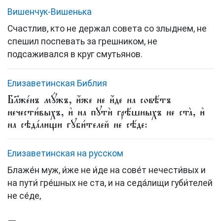
Вишенчук-Вишенька
Счастлив, кто не держал совета со злыднем, не
спешил поспевать за грешником, не
подсаживался в круг смутьянов.
Елизаветинская Библия
Бл҃же́нъ мꙋ́жъ, и҆́же не и҆́де на совѣ́тъ
нечести́выхъ, и҆ на пꙋтѝ грѣ́шныхъ не ста̀, и҆
на сѣда́лищи гꙋби́телей не сѣ́де:
Елизаветинская на русском
Блаже́н муж, и́же не и́де на сове́т нечести́вых и
на пути́ гре́шных не ста, и на седа́лищи губи́телей
не се́де,