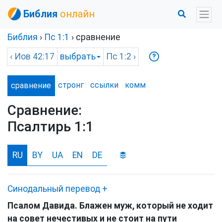
Библия
онлайн
Библия
›
Пс
1:1
› сравнение
‹
Иов
42:17
выбрать
Пс
1:2 ›
стронг
ссылки
комм
сравнение
Сравнение:
Псалтирь 1:1
RU
BY
UA
EN
DE
Синодальный перевод
+
Псалом Давида. Блажен муж, который не ходит
на совет нечестивых и не стоит на пути