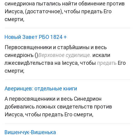
синедриона пытались найти обвинение против
Иисуса, (достаточное), чтобы предать Его
смерти,
Новый Завет РБО 1824
+
Первосвященники и старѣйшины и весь
синедріонъ ()
Верховное судилище.
искали
лжесвидѣтельства на Іисуса, чтобы
предать
Его
смерти;
Аверинцев: отдельные книги
А первосвященники и весь Синедрион
добивались ложных свидетельств против
Иисуса, чтобы предать Его смерти,
Вишенчук-Вишенька