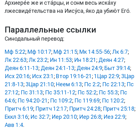
Архиере́е же и ста́рцы, и сонм весь иска́ху
лжесвиде́тельства на Иису́са, я́ко да убию́т Его́.
Параллельные ссылки
Синодальный перевод:
Мф 5:22
;
Мф 10:17
;
Мф 21:15
;
Мк 14:55-56
;
Лк 6:7
;
Лк 22:63
;
Лк 23:2
;
Ин 11:53
;
Ин 18:21
;
Деян 4:27
;
Деян 6:11-13
;
Деян 24:1-13
;
Деян 24:9
;
Быт 39:14
;
Исх 20:16
;
Исх 23:1
;
Втор 19:16-21
;
1Цар 22:9
;
3Цар
21:8-13
;
3Цар 21:10
;
Неем 6:13
;
Пс 2:2
;
Пс 22:13
;
Пс
27:12
;
Пс 31:13
;
Пс 35:11-12
;
Пс 52:2
;
Пс 55:3
;
Пс
64:6
;
Пс 94:20-21
;
Пс 109:2
;
Пс 119:69
;
Пс 120:2
;
Притч 6:19
;
Притч 12:17
;
Притч 24:28
;
Притч 25:18
;
Еккл 3:16
;
Ис 32:7
;
Иер 20:10
;
Иер 26:8
;
Иез 22:9
;
Авв 1:4
.