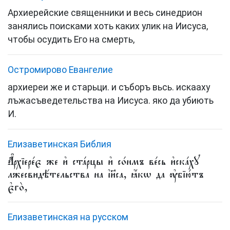
Архиерейские священники и весь синедрион
занялись поисками хоть каких улик на Иисуса,
чтобы осудить Его на смерть,
Остромирово Евангелие
архиереи же и старьци. и съборъ вьсь. искааху
лъжасъведетельства на Иисуса. яко да убиють
И.
Елизаветинская Библия
А҆рхїере́є же и҆ ста́рцы и҆ со́нмъ ве́сь и҆ска́хꙋ
лжесвидѣ́тельства на і҆и҃са, ꙗ҆́кѡ да ᲂу҆бїю́тъ
є҆го̀,
Елизаветинская на русском