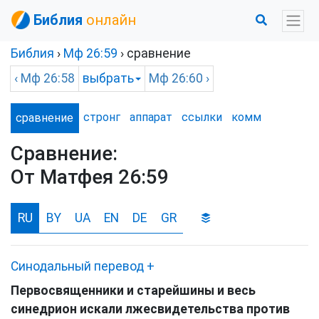
Библия
онлайн
Библия
›
Мф
26:59
› сравнение
‹
Мф
26:58
выбрать
Мф
26:60 ›
стронг
аппарат
ссылки
комм
сравнение
Сравнение:
От Матфея 26:59
RU
BY
UA
EN
DE
GR
Синодальный перевод
+
Первосвященники и старейшины и весь
синедрион искали лжесвидетельства против