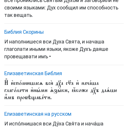
Все прониклись Святым Духом и заговорили не
своими языками: Дух сообщил им способность
так вещать.
Библия Скорины
И наполнишеся вси Духа Свята, и начаша
глаголати иными языки, якоже Духъ даяше
провещавати имъ •
Елизаветинская Библия
И҆ и҆спо́лнишасѧ всѝ дх҃а ст҃а и҆ нача́ша
глаго́лати и҆ны́ми ѧ҆зы́ки, ꙗ҆́коже дх҃ъ даѧ́ше
и҆̀мъ провѣщава́ти.
Елизаветинская на русском
И испо́лнишася вси Ду́ха Свя́та и нача́ша