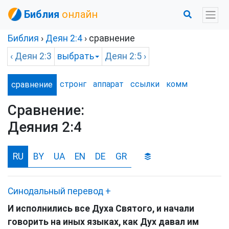
Библия
онлайн
Библия
›
Деян
2:4
› сравнение
‹
Деян
2:3
выбрать
Деян
2:5 ›
стронг
аппарат
ссылки
комм
сравнение
Сравнение:
Деяния 2:4
RU
BY
UA
EN
DE
GR
Синодальный перевод
+
И исполнились все Духа Святого, и начали
говорить на иных языках, как Дух давал им