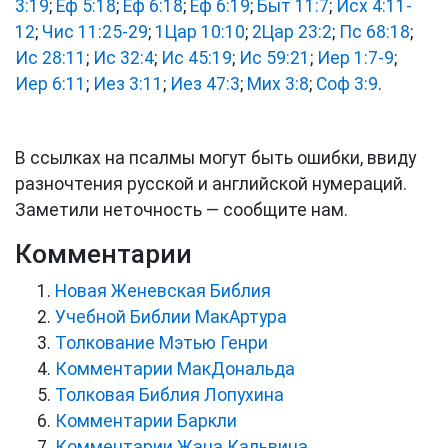
3:19
;
Еф 5:18
;
Еф 6:18
;
Еф 6:19
;
Быт 11:7
;
Исх 4:11-
12
;
Чис 11:25-29
;
1Цар 10:10
;
2Цар 23:2
;
Пс 68:18
;
Ис 28:11
;
Ис 32:4
;
Ис 45:19
;
Ис 59:21
;
Иер 1:7-9
;
Иер 6:11
;
Иез 3:11
;
Иез 47:3
;
Мих 3:8
;
Соф 3:9
.
В ссылках на псалмы могут быть ошибки, ввиду
разночтения русской и английской нумераций.
Заметили неточность — сообщите нам.
Комментарии
Новая Женевская Библия
Учебной Библии МакАртура
Толкование Мэтью Генри
Комментарии МакДональда
Толковая Библия Лопухина
Комментарии Баркли
Комментарии Жана Кальвина