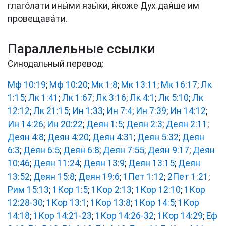
глаго́лати ины́ми язы́ки, я́коже Дух дая́ше им
провещава́ти.
Параллельные ссылки
Синодальный перевод:
Мф 10:19
;
Мф 10:20
;
Мк 1:8
;
Мк 13:11
;
Мк 16:17
;
Лк
1:15
;
Лк 1:41
;
Лк 1:67
;
Лк 3:16
;
Лк 4:1
;
Лк 5:10
;
Лк
12:12
;
Лк 21:15
;
Ин 1:33
;
Ин 7:4
;
Ин 7:39
;
Ин 14:12
;
Ин 14:26
;
Ин 20:22
;
Деян 1:5
;
Деян 2:3
;
Деян 2:11
;
Деян 4:8
;
Деян 4:20
;
Деян 4:31
;
Деян 5:32
;
Деян
6:3
;
Деян 6:5
;
Деян 6:8
;
Деян 7:55
;
Деян 9:17
;
Деян
10:46
;
Деян 11:24
;
Деян 13:9
;
Деян 13:15
;
Деян
13:52
;
Деян 15:8
;
Деян 19:6
;
1Пет 1:12
;
2Пет 1:21
;
Рим 15:13
;
1Кор 1:5
;
1Кор 2:13
;
1Кор 12:10
;
1Кор
12:28-30
;
1Кор 13:1
;
1Кор 13:8
;
1Кор 14:5
;
1Кор
14:18
;
1Кор 14:21-23
;
1Кор 14:26-32
;
1Кор 14:29
;
Еф