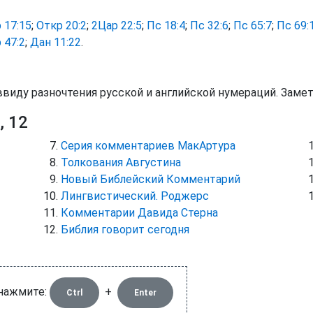
 17:15
;
Откр 20:2
;
2Цар 22:5
;
Пс 18:4
;
Пс 32:6
;
Пс 65:7
;
Пс 69:
 47:2
;
Дан 11:22
.
ввиду разночтения русской и английской нумераций. Заме
, 12
Серия комментариев МакАртура
Толкования Августина
Новый Библейский Комментарий
Лингвистический. Роджерс
Комментарии Давида Стерна
Библия говорит сегодня
 нажмите:
+
Ctrl
Enter