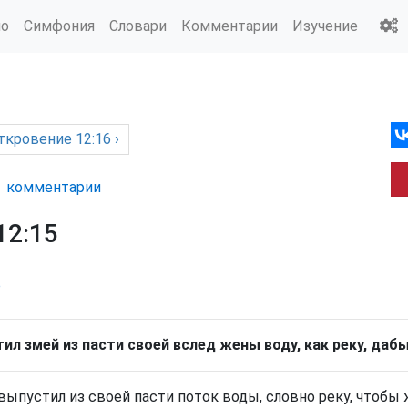
ио
Симфония
Словари
Комментарии
Изучение
ткровение
12:16 ›
комм
ентарии
12:15
р
тил змей из пасти своей вслед жены воду, как реку, дабы
выпустил из своей пасти поток воды, словно реку, чтобы 