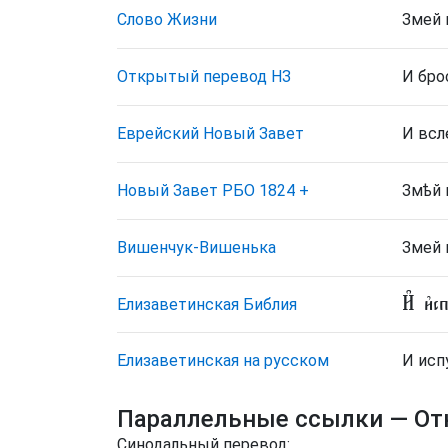
Слово Жизни
Змей 
Открытый перевод НЗ
И бро
Еврейский Новый Завет
И всл
Новый Завет РБО 1824
+
Змѣй 
Вишенчук-Вишенька
Змей 
И҆ и҆с
Елизаветинская Библия
Елизаветинская на русском
И испу
Параллельные ссылки
— От
Синодальный перевод: