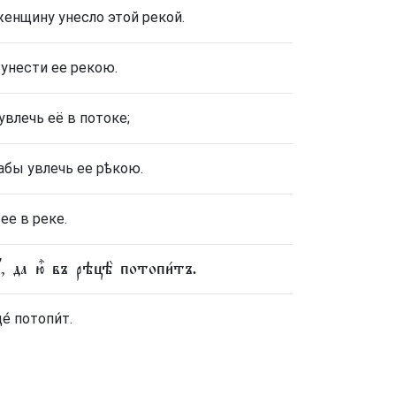
женщину унесло этой рекой.
 унести ее рекою.
увлечь её в потоке;
дабы увлечь ее рѣкою.
ее в реке.
ꙋ̀, да ю҆̀ въ рѣцѣ̀ потопи́тъ.
е́ потопи́т.