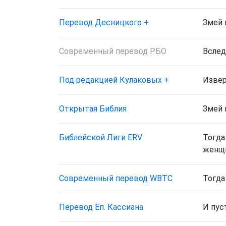
Перевод Десницкого
+
Змей 
Современный перевод РБО
Вслед
Под редакцией Кулаковых
+
Извер
Открытая Библия
Змей 
Библейской Лиги ERV
Тогда
женщи
Cовременный перевод WBTC
Тогда
Перевод Еп. Кассиана
И пус