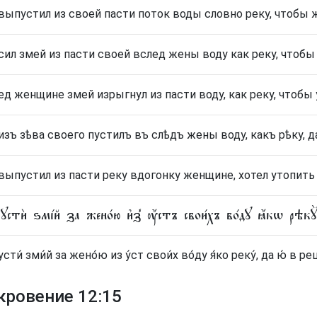
выпустил из своей пасти поток воды словно реку, чтобы 
сил змей из пасти своей вслед жены воду как реку, чтобы
ед женщине змей изрыгнул из пасти воду, как реку, чтобы 
изъ зѣва своего пустилъ въ слѣдъ жены воду, какъ рѣку, 
выпустил из пасти реку вдогонку женщине, хотел утопить 
пꙋстѝ ѕмі́й за жено́ю и҆з̾ ᲂу҆́стъ свои́хъ во́дꙋ ꙗ҆́кѡ рѣк
сти́ зми́й за жено́ю из у́ст свои́х во́ду я́ко реку́, да ю́ в рец
кровение 12:15