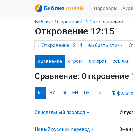
Библия
онлайн
Переводы
Ауд
Библия
›
Откровение
12:15
› сравнение
Откровение 12:15
‹
Откровение
12:14
выбрать
стих
О
стронг
аппарат
ссылки
сравнение
Сравнение:
Откровение 
RU
BY
UA
EN
DE
GR
фильт
Синодальный перевод
+
И пус
Новый русский перевод
+
Змей 