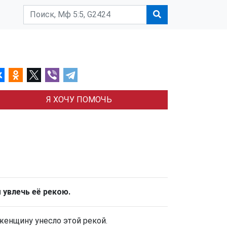
Я ХОЧУ ПОМОЧЬ
 увлечь её рекою.
женщину унесло этой рекой.