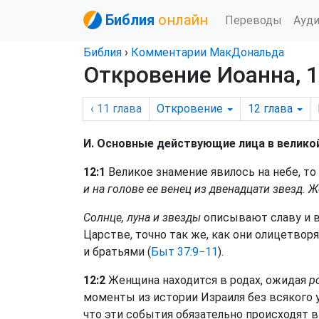
Библия
онлайн
Переводы
Ауд
Библия
›
Комментарии МакДональда
Откровение Иоанна, 1
‹ 11
глава
Откровение
12
глава
И. Основные действующие лица в великой 
12:1
Великое знамение явилось на небе, то
и на голове ее венец из двенадцати звезд. 
Солнце, луна и звезды
описывают славу и в
Царстве, точно так же, как они олицетвор
и братьями (
Быт 37:9−11
).
12:2
Женщина находится в родах, ожидая
р
моменты из истории Израиля без всякого 
что эти события обязательно происходят в