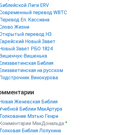
Библейской Лиги ERV
Cовременный перевод WBTC
Перевод Еп. Кассиана
Слово Жизни
Открытый перевод НЗ
Еврейский Новый Завет
Новый Завет РБО 1824
Вишенчук-Вишенька
Елизаветинская Библия
Елизаветинская на русском
Подстрочник Винокурова
омментарии
Новая Женевская Библия
Учебной Библии МакАртура
Толкование Мэтью Генри
●
Комментарии МакДональда
Толковая Библия Лопухина