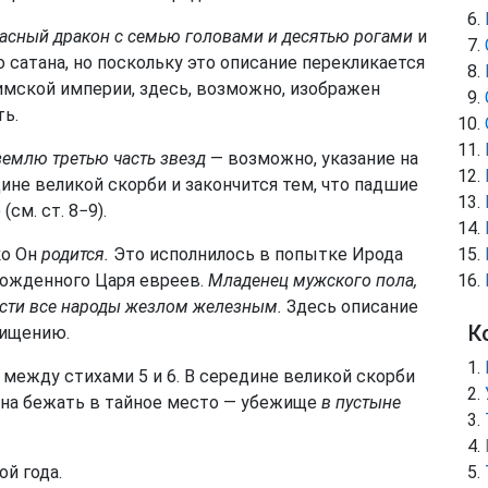
асный дракон с семью головами и десятью рогами
и
 сатана, но поскольку это описание перекликается
Римской империи, здесь, возможно, изображен
ть.
землю третью часть звезд
— возможно, указание на
дине великой скорби и закончится тем, что падшие
см. ст. 8−9).
ко Он
родится.
Это исполнилось в попытке Ирода
рожденного Царя евреев.
Младенец мужского пола,
сти все народы жезлом железным.
Здесь описание
К
хищению.
ежду стихами 5 и 6. В середине великой скорби
ена бежать в тайное место — убежище
в пустыне
й года.