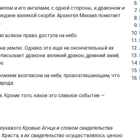
илом и его ангелами,
с одной стороны, и
драконом и
ередине великой скорби. Архангел Михаил помогает
.
ял всякое право доступа
на небо.
на землю.
Однако это еще не окончательный их
н описывает дракона:
великий дракон, древний змий,
ю.
ромким
возгласом на
небе,
провозглашающим, что
арода.
 Кроме того, какое это славное событие —
лукавого
Кровью Агнца и словом свидетельства
 Христа, а
их свидетельство
осуществлялось ценою