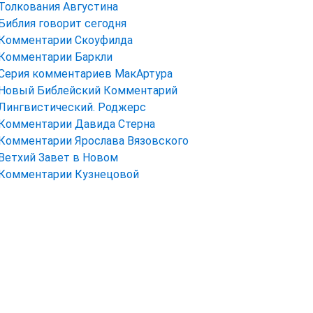
Толкования Августина
Библия говорит сегодня
Комментарии Скоуфилда
Комментарии Баркли
Серия комментариев МакАртура
Новый Библейский Комментарий
Лингвистический. Роджерс
Комментарии Давида Стерна
Комментарии Ярослава Вязовского
Ветхий Завет в Новом
Комментарии Кузнецовой