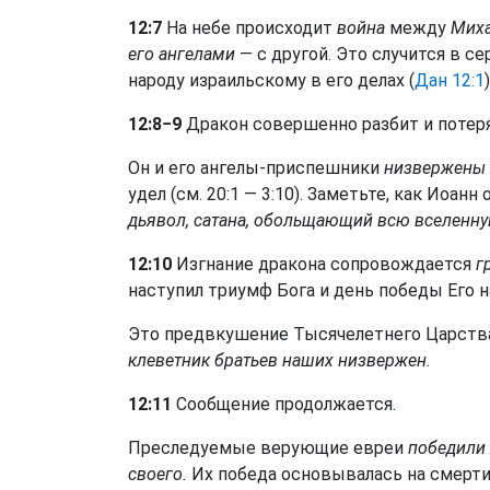
12:7
На небе происходит
война
между
Миха
его ангелами
— с другой. Это случится в с
народу израильскому в его делах (
Дан 12:1
)
12:8−9
Дракон совершенно разбит и потер
Он и его ангелы-приспешники
низвержены 
удел (см. 20:1 — 3:10). Заметьте, как Иоан
дьявол, сатана, обольщающий всю вселенну
12:10
Изгнание дракона сопровождается
г
наступил триумф Бога и день победы Его н
Это предвкушение Тысячелетнего Царства.
клеветник братьев наших низвержен.
12:11
Сообщение продолжается.
Преследуемые верующие евреи
победили
своего.
Их победа основывалась на смерти