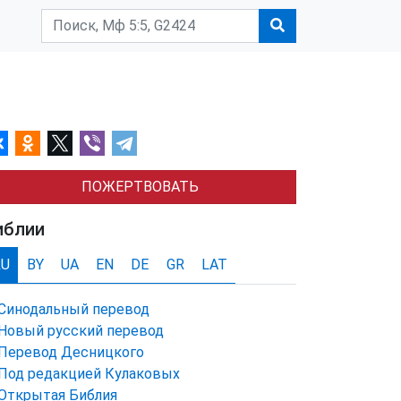
ПОЖЕРТВОВАТЬ
иблии
RU
BY
UA
EN
DE
GR
LAT
Синодальный перевод
Новый русский перевод
Перевод Десницкого
Под редакцией Кулаковых
Открытая Библия