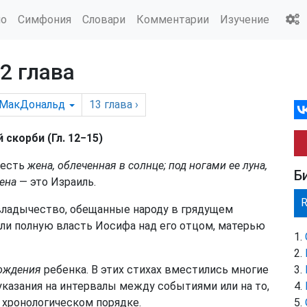
ио
Симфония
Словари
Комментарии
Изучение
2 глава
МакДональд
13
глава
›
скорби (Гл. 12−15)
 есть
жена, облеченная в солнце; под ногами ее луна,
Б
Жена
— это Израиль.
ладычество, обещанные народу в грядущем
яли полную власть Иосифа над его отцом, матерью
ождения
ребенка. В этих стихах вместились многие
указания на интервалы между событиями или на то,
 хронологическом порядке.