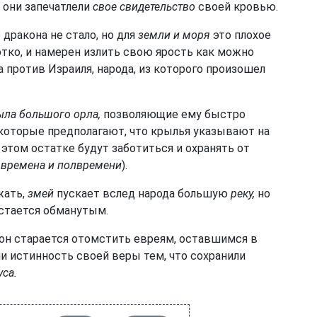
 они запечатлели
свое свидетельство
своей кровью.
 дракона не стало, но для
земли и моря
это плохое
тко, и намерен излить свою ярость как можно
а против Израиля, народа, из которого произошел
ыла большого орла,
позволяющие ему быстро
которые предполагают, что крылья указывают на
этом остатке будут заботиться и охранять от
 времена и полвремени
).
жать,
змей
пускает вслед народа большую
реку,
но
остается обманутым.
 он старается отомстить евреям, оставшимся в
ли истинность своей веры тем, что сохранили
уса.