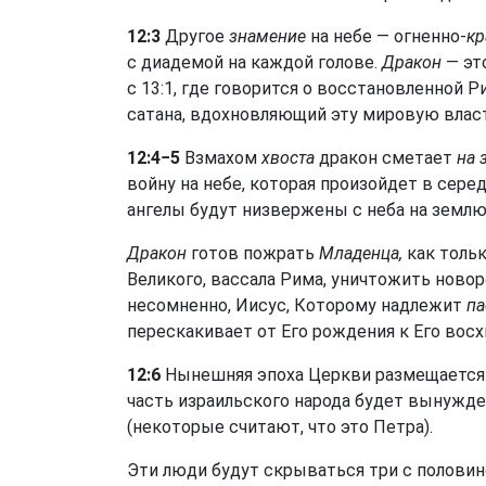
12:3
Другое
знамение
на небе — огненно-
кр
с диадемой на каждой голове.
Дракон
— это
с 13:1, где говорится о восстановленной 
сатана, вдохновляющий эту мировую влас
12:4−5
Взмахом
хвоста
дракон сметает
на 
войну на небе, которая произойдет в сере
ангелы будут низвержены с неба на землю (
Дракон
готов пожрать
Младенца,
как толь
Великого, вассала Рима, уничтожить ново
несомненно, Иисус, Которому надлежит
па
перескакивает от Его рождения к Его вос
12:6
Нынешняя эпоха Церкви размещается м
часть израильского народа будет вынужд
(некоторые считают, что это Петра).
Эти люди будут скрываться три с половино