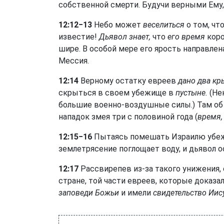
собственной смерти. Будучи верными Ему,
12:12−13
Небо может
веселиться
о том, что
известие!
Дьявол знает,
что
его время
коро
шире. В особой мере его ярость направлен
Мессия.
12:14
Верному остатку евреев
дано два кр
скрыться в своем убежище в
пустыне.
(Не
большие военно-воздушные силы.) Там об 
нападок змея три с половиной года (
время,
12:15−16
Пытаясь помешать Израилю убе
землетрясение поглощает воду, и дьявол 
12:17
Рассвирепев из-за такого унижения,
стране, той части евреев, которые доказа
заповеди Божьи
и имели
свидетельство Иис