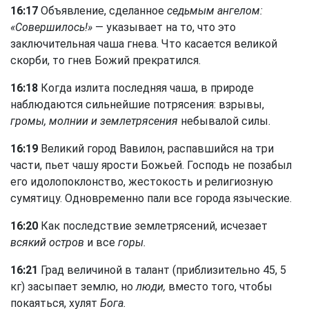
16:17
Объявление, сделанное
седьмым ангелом:
«Совершилось!»
— указывает на то, что это
заключительная чаша гнева. Что касается великой
скорби, то гнев Божий прекратился.
16:18
Когда излита последняя чаша, в природе
наблюдаются сильнейшие потрясения: взрывы,
громы, молнии и землетрясения
небывалой силы.
16:19
Великий город Вавилон, распавшийся на три
части, пьет чашу ярости Божьей. Господь не позабыл
его идолопоклонство, жестокость и религиозную
сумятицу. Одновременно пали все города языческие.
16:20
Как последствие землетрясений, исчезает
всякий остров
и все
горы.
16:21
Град величиной в талант (приблизительно 45, 5
кг) засыпает землю, но
люди,
вместо того, чтобы
покаяться, хулят
Бога.