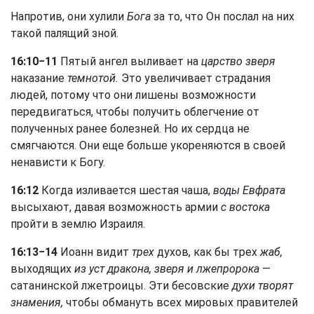
Напротив, они хулили
Бога
за то, что Он послал на них
такой палящий зной.
16:10−11
Пятый ангел выливает на
царство зверя
наказание
темнотой.
Это увеличивает страдания
людей, потому что они лишены возможности
передвигаться, чтобы получить облегчение от
полученных ранее болезней. Но их сердца не
смягчаются. Они еще больше укореняются в своей
ненависти к Богу.
16:12
Когда изливается шестая чаша,
воды Евфрата
высыхают, давая возможность армии
с востока
пройти в землю Израиля.
16:13−14
Иоанн видит
трех
духов, как бы трех
жаб,
выходящих
из уст дракона, зверя и лжепророка
—
сатанинской лжетроицы. Эти бесовские
духи творят
знамения,
чтобы обмануть всех мировых правителей