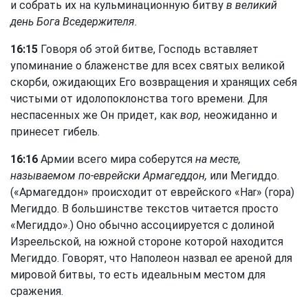
и собрать их на кульминационную битву
в великий
день Бога Вседержителя.
16:15
Говоря об этой битве, Господь вставляет
упоминание о блаженстве для всех святых великой
скорби, ожидающих Его возвращения и хранящих себя
чистыми от идолопоклонства того времени. Для
неспасенных же Он придет, как
вор,
неожиданно и
принесет гибель.
16:16
Армии всего мира соберутся
на месте,
называемом по-еврейски Армагеддон,
или Мегиддо.
(«Армагеддон» происходит от еврейского «Har» (гора)
Мегиддо. В большинстве текстов читается просто
«Мегиддо».) Оно обычно ассоциируется с долиной
Изреельской, на южной стороне которой находится
Мегиддо. Говорят, что Наполеон назвал ее ареной для
мировой битвы, то есть идеальным местом для
сражения.