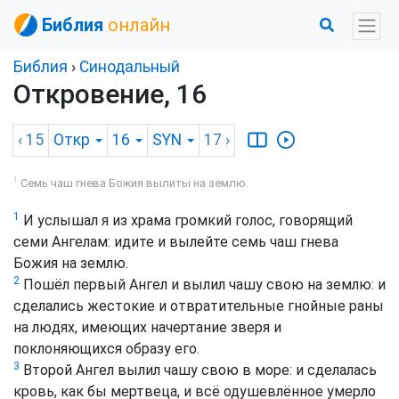
Библия
онлайн
Библия
›
Синодальный
Откровение, 16
‹ 15
Откр
16
SYN
17
›
1
Семь чаш гнева Божия вылиты на землю.
1
И услышал я из храма громкий голос, говорящий
семи Ангелам: идите и вылейте семь чаш гнева
Божия на землю.
2
Пошёл первый Ангел и вылил чашу свою на землю: и
сделались жестокие и отвратительные гнойные раны
на людях, имеющих начертание зверя и
поклоняющихся образу его.
3
Второй Ангел вылил чашу свою в море: и сделалась
кровь, как бы мертвеца, и всё одушевлённое умерло