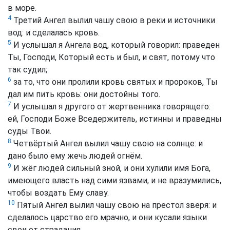
в море.
4
Третий Ангел вылил чашу свою в реки и источники
вод: и сделалась кровь.
5
И услышал я Ангела вод, который говорил: праведен
Ты, Господи, Который есть и был, и свят, потому что
так судил;
6
за то, что они пролили кровь святых и пророков, Ты
дал им пить кровь: они достойны того.
7
И услышал я другого от жертвенника говорящего:
ей, Господи Боже Вседержитель, истинны и праведны
суды Твои.
8
Четвёртый Ангел вылил чашу свою на солнце: и
дано было ему жечь людей огнём.
9
И жёг людей сильный зной, и они хулили имя Бога,
имеющего власть над сими язвами, и не вразумились,
чтобы воздать Ему славу.
10
Пятый Ангел вылил чашу свою на престол зверя: и
сделалось царство его мрачно, и они кусали языки
свои от страдания,