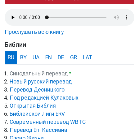
Прослушать всю книгу
Библии
RU
BY
UA
EN
DE
GR
LAT
●
Синодальный перевод
Новый русский перевод
Перевод Десницкого
Под редакцией Кулаковых
Открытая Библия
Библейской Лиги ERV
Cовременный перевод WBTC
Перевод Еп. Кассиана
Слово Жизни