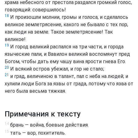
храма небесного от престола раздался громкий голос,
говорящий: совершилось!
18
И произошли молнии, громы и голоса, и сделалось
великое землетрясение, какого не бывало с тех пор,
как люди на земле. Такое землетрясение! Так
великое!
19
И город великий распался на три части, и города
языческие пали, и Вавилон великий воспомянут пред
Богом, чтобы дать ему чашу вина ярости гнева Его.
20
И всякий остров убежал, и гор не стало;
21
и град, величиною в талант, пал с неба на людей; и
хулили люди Бога за язвы от града, потому что язва от
него была весьма тяжкая.
Примечания к тексту
14
брань — война, боевые действия.
15
тать — вор, похититель.