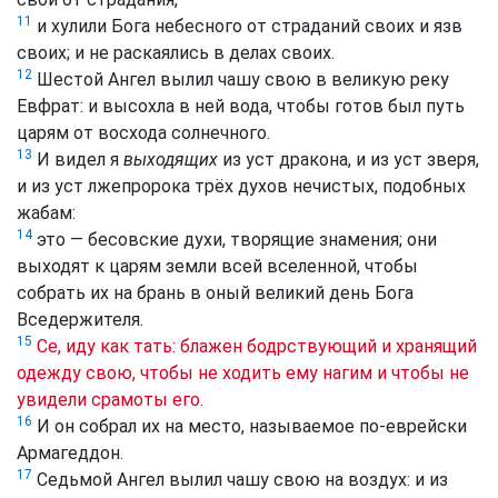
11
и хулили Бога небесного от страданий своих и язв
своих; и не раскаялись в делах своих.
12
Шестой Ангел вылил чашу свою в великую реку
Евфрат: и высохла в ней вода, чтобы готов был путь
царям от восхода солнечного.
13
И видел я
выходящих
из уст дракона, и из уст зверя,
и из уст лжепророка трёх духов нечистых, подобных
жабам:
14
это — бесовские духи, творящие знамения; они
выходят к царям земли всей вселенной, чтобы
собрать их на брань в оный великий день Бога
Вседержителя.
15
Се, иду как тать: блажен бодрствующий и хранящий
одежду свою, чтобы не ходить ему нагим и чтобы не
увидели срамоты его.
16
И он собрал их на место, называемое по-еврейски
Армагеддон.
17
Седьмой Ангел вылил чашу свою на воздух: и из