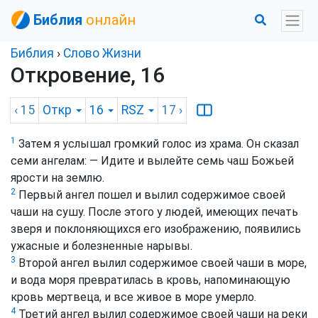
Библия
онлайн
Библия
›
Слово Жизни
Откровение, 16
‹ 15
Откр
16
RSZ
17
›
1
Затем я услышал громкий голос из храма. Он сказал
семи ангелам: — Идите и вылейте семь чаш Божьей
ярости на землю.
2
Первый ангел пошел и вылил содержимое своей
чаши на сушу. После этого у людей, имеющих печать
зверя и поклоняющихся его изображению, появились
ужасные и болезненные нарывы.
3
Второй ангел вылил содержимое своей чаши в море,
и вода моря превратилась в кровь, напоминающую
кровь мертвеца, и все живое в море умерло.
4
Третий ангел вылил содержимое своей чаши на реки