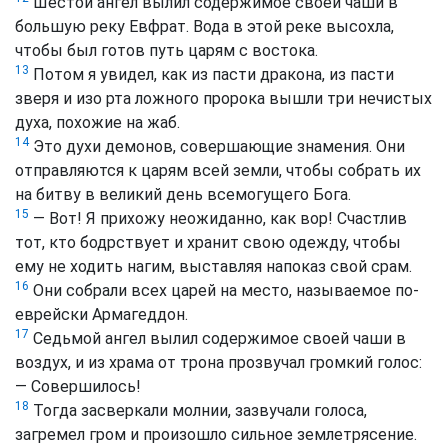
Шестой ангел вылил содержимое своей чаши в
большую реку Евфрат. Вода в этой реке высохла,
чтобы был готов путь царям с востока.
13
Потом я увидел, как из пасти дракона, из пасти
зверя и изо рта ложного пророка вышли три нечистых
духа, похожие на жаб.
14
Это духи демонов, совершающие знамения. Они
отправляются к царям всей земли, чтобы собрать их
на битву в великий день всемогущего Бога.
15
— Вот! Я прихожу неожиданно, как вор! Счастлив
тот, кто бодрствует и хранит свою одежду, чтобы
ему не ходить нагим, выставляя напоказ свой срам.
16
Они собрали всех царей на место, называемое по-
еврейски Aрмагеддон.
17
Седьмой ангел вылил содержимое своей чаши в
воздух, и из храма от трона прозвучал громкий голос:
— Совершилось!
18
Тогда засверкали молнии, зазвучали голоса,
загремел гром и произошло сильное землетрясение.