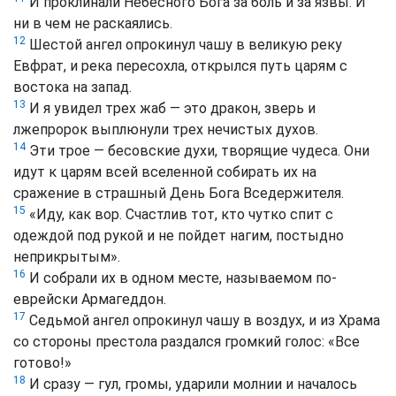
И проклинали Небесного Бога за боль и за язвы. И
ни в чем не раскаялись.
12
Шестой ангел опрокинул чашу в великую реку
Евфрат, и река пересохла, открылся путь царям с
востока на запад.
13
И я увидел трех жаб — это дракон, зверь и
лжепророк выплюнули трех нечистых духов.
14
Эти трое — бесовские духи, творящие чудеса. Они
идут к царям всей вселенной собирать их на
сражение в страшный День Бога Вседержителя.
15
«Иду, как вор. Счастлив тот, кто чутко спит с
одеждой под рукой и не пойдет нагим, постыдно
неприкрытым».
16
И собрали их в одном месте, называемом по-
еврейски Армагеддон.
17
Седьмой ангел опрокинул чашу в воздух, и из Храма
со стороны престола раздался громкий голос: «Все
готово!»
18
И сразу — гул, громы, ударили молнии и началось