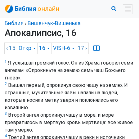
Библия
онлайн
Библия
›
Вишенчук-Вишенька
Апокалипсис, 16
‹ 15
Откр
16
VISH-6
17
›
1
Я услышал громкий голос. Он из Храма говорил семи
ангелам: «Опрокиньте на землю семь чаш Божьего
гнева».
2
Вышел первый, опрокинул свою чашу на землю. И
страшные, мучительные язвы напали на людей,
которые носили метку зверя и поклонялись его
изваянию.
3
Второй ангел опрокинул чашу в море, и море
превратилось в мертвую кровь мертвеца: все живое
там умерло.
4
Третий ангел опрокинул чашу в реки и источники