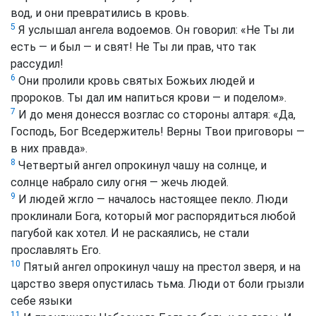
вод, и они превратились в кровь.
5
Я услышал ангела водоемов. Он говорил: «Не Ты ли
есть — и был — и свят! Не Ты ли прав, что так
рассудил!
6
Они пролили кровь святых Божьих людей и
пророков. Ты дал им напиться крови — и поделом».
7
И до меня донесся возглас со стороны алтаря: «Да,
Господь, Бог Вседержитель! Верны Твои приговоры —
в них правда».
8
Четвертый ангел опрокинул чашу на солнце, и
солнце набрало силу огня — жечь людей.
9
И людей жгло — началось настоящее пекло. Люди
проклинали Бога, который мог распорядиться любой
пагубой как хотел. И не раскаялись, не стали
прославлять Его.
10
Пятый ангел опрокинул чашу на престол зверя, и на
царство зверя опустилась тьма. Люди от боли грызли
себе языки
11