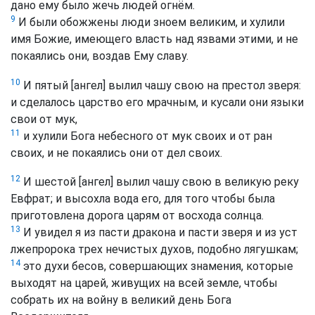
дано ему было жечь людей огнём.
9
И были обожжены люди зноем великим, и хулили
имя Божие, имеющего власть над язвами этими, и не
покаялись они, воздав Ему славу.
10
И пятый [ангел] вылил чашу свою на престол зверя:
и сделалось царство его мрачным, и кусали они языки
свои от мук,
11
и хулили Бога небесного от мук своих и от ран
своих, и не покаялись они от дел своих.
12
И шестой [ангел] вылил чашу свою в великую реку
Евфрат; и высохла вода его, для того чтобы была
приготовлена дорога царям от восхода солнца.
13
И увидел я из пасти дракона и пасти зверя и из уст
лжепророка трех нечистых духов, подобно лягушкам;
14
это духи бесов, совершающих знамения, которые
выходят на царей, живущих на всей земле, чтобы
собрать их на войну в великий день Бога