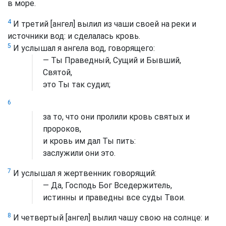
в море.
4
И третий [ангел] вылил из чаши своей на реки и
источники вод: и сделалась кровь.
5
И услышал я ангела вод, говорящего:
— Ты Праведный, Сущий и Бывший,
Святой,
это Ты так судил;
6
за то, что они пролили кровь святых и
пророков,
и кровь им дал Ты пить:
заслужили они это.
7
И услышал я жертвенник говорящий:
— Да, Господь Бог Вседержитель,
истинны и праведны все суды Твои.
8
И четвертый [ангел] вылил чашу свою на солнце: и