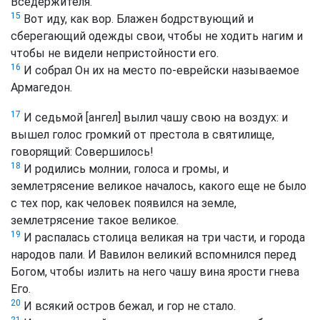
Вседержителя.
15
Вот иду, как вор. Блажен бодрствующий и
сберегающий одежды свои, чтобы не ходить нагим и
чтобы не видели непристойности его.
16
И собрал Он их на место по-еврейски называемое
Армагедон.
17
И седьмой [ангел] вылил чашу свою на воздух: и
вышел голос громкий от престола в святилище,
говорящий: Совершилось!
18
И родились молнии, голоса и громы, и
землетрясение великое началось, какого еще не было
с тех пор, как человек появился на земле,
землетрясение такое великое.
19
И распалась столица великая на три части, и города
народов пали. И Вавилон великий вспомнился перед
Богом, чтобы излить на него чашу вина ярости гнева
Его.
20
И всякий остров бежал, и гор не стало.
21