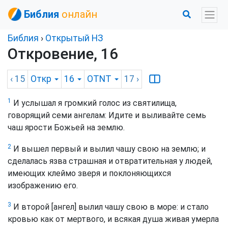
Библия
онлайн
Библия
›
Открытый НЗ
Откровение, 16
‹ 15
Откр
16
OTNT
17
›
1
И услышал я громкий голос из святилища,
говорящий семи ангелам: Идите и выливайте семь
чаш ярости Божьей на землю.
2
И вышел первый и вылил чашу свою на землю; и
сделалась язва страшная и отвратительная у людей,
имеющих клеймо зверя и поклоняющихся
изображению его.
3
И второй [ангел] вылил чашу свою в море: и стало
кровью как от мертвого, и всякая душа живая умерла