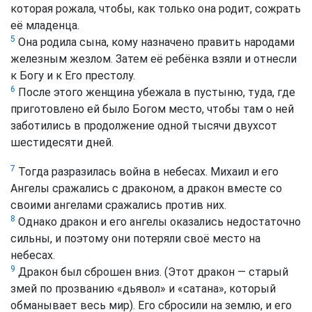
которая рожала, чтобы, как только она родит, сожрать
её младенца.
5
Она родила сына, кому назначено править народами
железным жезлом. Затем её ребёнка взяли и отнесли
к Богу и к Его престолу.
6
После этого женщина убежала в пустыню, туда, где
приготовлено ей было Богом место, чтобы там о ней
заботились в продолжение одной тысячи двухсот
шестидесяти дней.
7
Тогда разразилась война в небесах. Михаил и его
Ангелы сражались с драконом, а дракон вместе со
своими ангелами сражались против них.
8
Однако дракон и его ангелы оказались недостаточно
сильны, и поэтому они потеряли своё место на
небесах.
9
Дракон был сброшен вниз.
(Этот дракон — старый
змей по прозванию «дьявол» и «сатана», который
обманывает весь мир)
. Его сбросили на землю, и его