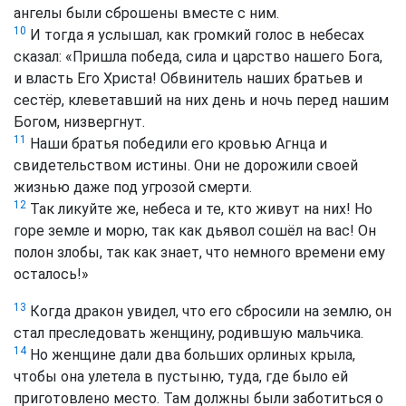
ангелы были сброшены вместе с ним.
10
И тогда я услышал, как громкий голос в небесах
сказал:
«Пришла победа, сила и царство нашего Бога,
и власть Его Христа! Обвинитель наших братьев и
сестёр, клеветавший на них день и ночь перед нашим
Богом, низвергнут.
11
Наши братья победили его кровью Агнца и
свидетельством истины. Они не дорожили своей
жизнью даже под угрозой смерти.
12
Так ликуйте же, небеса и те, кто живут на них! Но
горе земле и морю, так как дьявол сошёл на вас! Он
полон злобы, так как знает, что немного времени ему
осталось!»
13
Когда дракон увидел, что его сбросили на землю, он
стал преследовать женщину, родившую мальчика.
14
Но женщине дали два больших орлиных крыла,
чтобы она улетела в пустыню, туда, где было ей
приготовлено место. Там должны были заботиться о