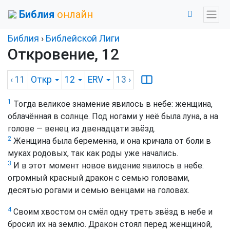
Библия
онлайн
Библия
›
Библейской Лиги
Откровение, 12
‹ 11
Откр
12
ERV
13
›
1
Тогда великое знамение явилось в небе: женщина,
облачённая в солнце. Под ногами у неё была луна, а на
голове — венец из двенадцати звёзд.
2
Женщина была беременна, и она кричала от боли в
муках родовых, так как роды уже начались.
3
И в этот момент новое видение явилось в небе:
огромный красный дракон с семью головами,
десятью рогами и семью венцами на головах.
4
Своим хвостом он смёл одну треть звёзд в небе и
бросил их на землю. Дракон стоял перед женщиной,