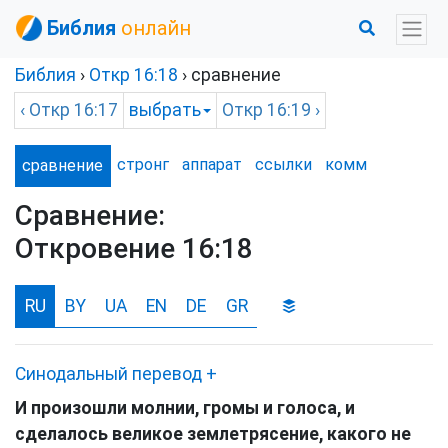
Библия
онлайн
Библия
›
Откр
16:18
› сравнение
‹
Откр
16:17
выбрать
Откр
16:19 ›
стронг
аппарат
ссылки
комм
сравнение
Сравнение:
Откровение 16:18
RU
BY
UA
EN
DE
GR
Синодальный перевод
+
И произошли молнии, громы и голоса, и
сделалось великое землетрясение, какого не