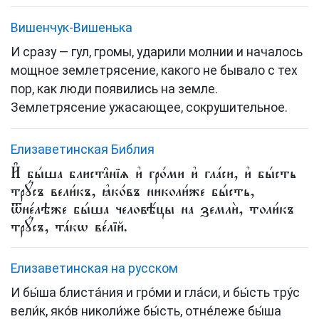
Вишенчук-Вишенька
И сразу — гул, громы, ударили молнии и началось
мощное землетрясение, какого не бывало с тех
пор, как люди появились на земле.
Землетрясение ужасающее, сокрушительное.
Елизаветинская Библия
И҆ бы́ша блиста̑нїѧ и҆ гро́ми и҆ гла́си, и҆ бы́сть
трꙋ́съ вели́къ, ꙗ҆ко́въ николи́же бы́сть,
ѿне́лѣже бы́ша человѣ́цы на землѝ, толи́къ
трꙋ́съ, та́кѡ ве́лїй.
Елизаветинская на русском
И бы́ша блиста́ния и гро́ми и гла́си, и бы́сть тру́с
вели́к, яко́в николи́же бы́сть, отне́леже бы́ша