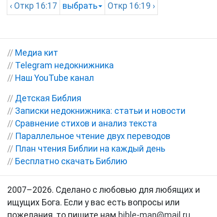
‹
Откр
16:17
выбрать
Откр
16:19 ›
//
Медиа кит
//
Telegram недокнижника
//
Наш YouTube канал
//
Детская Библия
//
Записки недокнижника: статьи и новости
//
Сравнение стихов и анализ текста
//
Параллельное чтение двух переводов
//
План чтения Библии на каждый день
//
Бесплатно скачать Библию
2007–2026. Сделано с любовью для любящих и
ищущих Бога. Если у вас есть вопросы или
пожелания, то пишите нам
bible-man@mail.ru
.