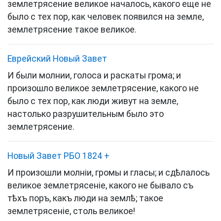
землетрясение великое началось, какого еще не
было с тех пор, как человек появился на земле,
землетрясение такое великое.
Еврейский Новый Завет
И были молнии, голоса и раскаты грома; и
произошло великое землетрясение, какого не
было с тех пор, как люди живут на земле,
настолько разрушительным было это
землетрясение.
Новый Завет РБО 1824
+
И произошли молніи, громы и гласы; и сдѣлалось
великое землетрясеніе, какого не бывало съ
тѣхъ поръ, какъ люди на землѣ; такое
землетрясеніе, столь великое!