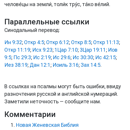
челове́цы на земли́, толи́к тру́с, та́ко ве́лий.
Параллельные ссылки
Синодальный перевод:
Ин 9:32
;
Откр 4:5
;
Откр 6:12
;
Откр 8:5
;
Откр 11:13
;
Откр 11:19
;
Исх 9:23
;
1Цар 7:10
;
3Цар 19:11
;
Иов
9:5
;
Пс 29:3
;
Ис 2:19
;
Ис 29:6
;
Ис 30:30
;
Ис 42:15
;
Иез 38:19
;
Дан 12:1
;
Иоиль 3:16
;
Зах 14:5
.
В ссылках на псалмы могут быть ошибки, ввиду
разночтения русской и английской нумераций.
Заметили неточность — сообщите нам.
Комментарии
Новая Женевская Библия