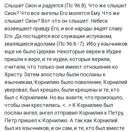
Слышит Сион и радуется
(Пс 96:8). Что же слышит
Сион? Что все ангелы Его молятся Ему. Что же
слышит Сион? Вот что он слышит:
Небеса
возвещают правду Его, и все народы видят славу
Его. Да постыдятся все служащие истуканам,
хвалящиеся идолами
(Пс 96:6−7). Ибо у язычников
еще не было Церкви. Некоторые евреи в Иудее
пришли к вере, и те иудеи, которые верили,
считали, что только они имеют отношение ко
Христу. Затем апостолы были посланы к
язычникам, Корнилию было повеление; Корнилий
уверовал, был крещен, были крещены и те, кто
был с Корнилием. Но вы знаете, что произошло,
чтобы они крестились. <…> К Корнилию был
послан ангел, ангел отправил Корнилия к Петру,
Петр пришел к Корнилию. А так как Корнилий
был из язычников, и он сам, и те, кто был вместе