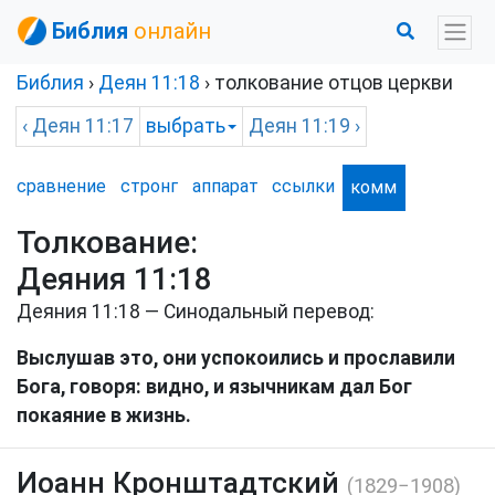
Библия
онлайн
Библия
›
Деян
11:18
› толкование отцов церкви
‹
Деян
11:17
выбрать
Деян
11:19 ›
сравнение
стронг
аппарат
ссылки
комм
Толкование:
Деяния 11:18
Деяния 11:18 — Синодальный перевод:
Выслушав это, они успокоились и прославили
Бога, говоря: видно, и язычникам дал Бог
покаяние в жизнь.
Иоанн Кронштадтский
(1829−1908)