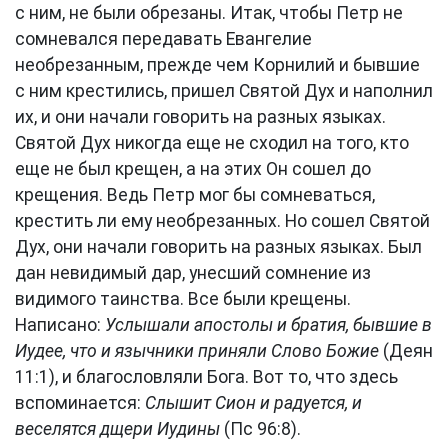
с ним, не были обрезаны. Итак, чтобы Петр не
сомневался передавать Евангелие
необрезанным, прежде чем Корнилий и бывшие
с ним крестились, пришел Святой Дух и наполнил
их, и они начали говорить на разных языках.
Святой Дух никогда еще не сходил на того, кто
еще не был крещен, а на этих Он сошел до
крещения. Ведь Петр мог бы сомневаться,
крестить ли ему необрезанных. Но сошел Святой
Дух, они начали говорить на разных языках. Был
дан невидимый дар, унесший сомнение из
видимого таинства. Все были крещены.
Написано:
Услышали апостолы и братия, бывшие в
Иудее, что и язычники приняли Слово Божие
(Деян
11:1), и благословляли Бога. Вот то, что здесь
вспоминается:
Слышит Сион и радуется, и
веселятся дщери Иудины
(Пс 96:8).