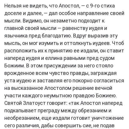
Нельзя не видеть, что Апостол, — с 9-го стиха
доселе и далее, — дал особое направление своей
мысли. Видимо, он незаметно подходит к
главной своей мысли — равенству иудея и
язычника пред благодатию. Вдруг выразив эту
мысль, он мог изумить и оттолкнуть иудеев. Чтоб
расположить их к принятию ее издали, он ставит
наперед иудея и еллина равными пред судом
Божиим. В этом присуждении за него стояло
врожденное всем чувство правды, заграждая
уста иудею и заставляя его покорно согласиться
на высказанное Апостолом решение вечной
участи каждого неумытною правдою Божиею.
Святой Златоуст говорит: «так Апостол наперед
подкапывает преграду между обрезанием и
необрезанием, еще издали готовит уничтожение
сего различия, дабы совершить сие, не подав