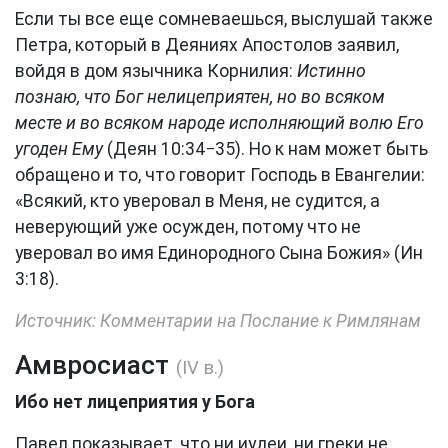
Если ты все еще сомневаешься, выслушай также
Петра, который в Деяниях Апостолов заявил,
войдя в дом язычника Корнилия:
Истинно
познаю, что Бог нелицеприятен, но во всяком
месте и во всяком народе исполняющий волю Его
угоден Ему
(Деян 10:34−35). Но к нам может быть
обращено и то, что говорит Господь в Евангелии:
«Всякий, кто уверовал в Меня, не судится, а
неверующий уже осужден, потому что не
уверовал во имя Единородного Сына Божия» (Ин
3:18).
Источник: Комментарии на Послание к Римлянам
Амвросиаст
(IV в.)
Ибо нет лицеприятия у Бога
Павел показывает, что ни иудеи, ни греки не