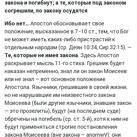
закона и погибнут; а те, которые под законом
согрешили, по закону осудятся
Ибо нет…
Апостол обосновывает свое
положение, высказанное в 7−10 ст., тем, что Бог
не может иметь каких-либо пристрастий к
отдельным народам (ср. Деян 10:34; Сир 32:15). —
Те, которые не имея закона
. Здесь Апостол
раскрывает мысль 11-го стиха. Грешник будет
наказан непременно, знал ли он закон Моисеев
или не знал — вот основное положение
Апостола. Язычники, грешившие в своей жизни,
но не нарушавшие им неизвестного закона
Моисеева (были другие язычники, знавшие закон
— это прозелиты), будут (на последнем суде)
обречены на погибель (ср. ст. 5-й), хотя к ним не
будут применяться строгие постановления
закона Моисеева
(вне закона
— anomwV): они