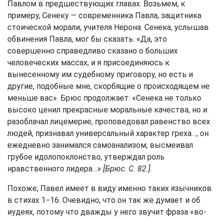
Павлом в предшествующих главах. Возьмем, к
примеру, Сенеку — современника Павла, защитника
стоической морали, учителя Нерона. Сенека, услышав
обвинения Павла, мог бы сказать: «Да, это
совершенно справедливо сказано о больших
человеческих массах, и я присоединяюсь к
вынесенному им судебному приговору, но есть и
другие, подобные мне, скорбящие о происходящем не
меньше вас». Брюс продолжает: «Сенека не только
высоко ценил прекрасные моральные качества, но и
разоблачал лицемерие, проповедовал равенство всех
людей, признавал универсальный характер греха…, он
ежедневно занимался самоанализом, высмеивал
грубое идолопоклонство, утверждал роль
нравственного лидера…»
[Брюс. С. 82.]
.
Похоже, Павел имеет в виду именно таких язычников
в стихах 1−16. Очевидно, что он так же думает и об
иудеях, потому что дважды у него звучит фраза «во-