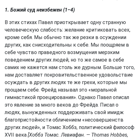
1. Божий суд неизбежен (1−4)
В этих стихах Павел приоткрывает одну странную
человеческую слабость: желание критиковать всех,
кроме себя. Мы обычно так же резки в осуждении
других, как снисходительны к себе. Мы поощряем в
себе чувство праведного возмущения мерзким
поведением других людей, но то же самое в себе
самих не кажется нам столь же дурным. Больше того,
нам доставляет покровительственное удовольствие
осуждать в других людях те же грехи, которые мы
прощаем себе. Фрейд называл это «моральной
гимнастикой проецирования». Однако Павел описал
это явление за много веков до Фрейда. Писал о
людях, вынужденных поддерживать свой имидж
благопристойности обличением «несовершенств
других людей», и Томас Хоббз, политический философ
XVII века
[Хоббз Томас. Левиафан. — Thomas Hobbes,