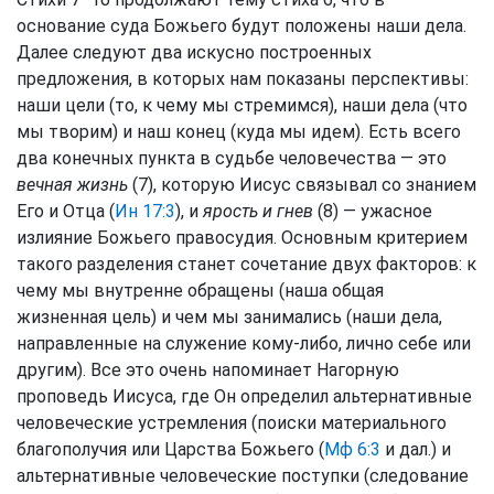
основание суда Божьего будут положены наши дела.
Далее следуют два искусно построенных
предложения, в которых нам показаны перспективы:
наши цели (то, к чему мы стремимся), наши дела (что
мы творим) и наш конец (куда мы идем). Есть всего
два конечных пункта в судьбе человечества — это
вечная жизнь
(7), которую Иисус связывал со знанием
Его и Отца (
Ин 17:3
), и
ярость и гнев
(8) — ужасное
излияние Божьего правосудия. Основным критерием
такого разделения станет сочетание двух факторов: к
чему мы внутренне обращены (наша общая
жизненная цель) и чем мы занимались (наши дела,
направленные на служение кому-либо, лично себе или
другим). Все это очень напоминает Нагорную
проповедь Иисуса, где Он определил альтернативные
человеческие устремления (поиски материального
благополучия или Царства Божьего (
Мф 6:3
и дал.) и
альтернативные человеческие поступки (следование