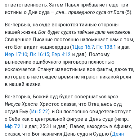
ответственность. Затем Павел прибавляет еще три
истины о Дне суда —
дне… праведного суда от Бога
(5).
Во-первых, на суде вскроются тайные стороны
нашей жизни.
Бог будет судить тайные дела человеков
.
Священное Писание постоянно напоминает нам о том,
что Бог видит нашисердца (
1Цар 16:7
;
Пс 138:1
и дал;
Иер 17:10
;
Лк 16:15
;
Евр 4:12
и дал.). Поэтому
вынесение ошибочного приговора полностью
исключается. Станут известными все факты, даже те,
которые в настоящее время не играют никакой роли
в нашей жизни.
Во-вторых, Божий суд будет совершаться
чрез
Иисуса Христа
. Христос сказал, что Отец весь суд
отдал Ему (
Ин 5:22
), и Он постоянно свидетельствует
о Себе как о центральной фигуре в День суда (напр.:
Мф 7:21
и дал.; 25:31 и дал.). Павел, находясь в Афинах,
сказал, что Бог назначил День суда и Судью (
Деян