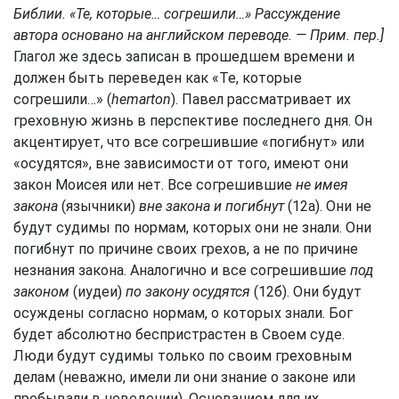
Библии. «Те, которые… согрешили…» Рассуждение
автора основано на английском переводе. — Прим. пер.]
Глагол же здесь записан в прошедшем времени и
должен быть переведен как «Те, которые
согрешили…» (
hemarton
). Павел рассматривает их
греховную жизнь в перспективе последнего дня. Он
акцентирует, что все согрешившие «погибнут» или
«осудятся», вне зависимости от того, имеют они
закон Моисея или нет. Все согрешившие
не имея
закона
(язычники)
вне закона и погибнут
(12а). Они не
будут судимы по нормам, которых они не знали. Они
погибнут по причине своих грехов, а не по причине
незнания закона. Аналогично и все согрешившие
под
законом
(иудеи)
по закону осудятся
(12б). Они будут
осуждены согласно нормам, о которых знали. Бог
будет абсолютно беспристрастен в Своем суде.
Люди будут судимы только по своим греховным
делам (неважно, имели ли они знание о законе или
пребывали в неведении). Основанием для их