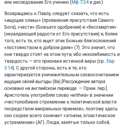
или неследование Его учению (
Мф 7:24
и дал.).
Возвращаясь к Павлу, следует сказать, что есть
«ищущие славы» (проявления присутствия Самого
Бога), «чести» (Божьего одобрения) и «бессмертия»
(неувядающей радости от Его присутствия) и, более
того, есть те, кто ищет этих Божьих благословений
«постоянством в добром деле» (7). Это значит, что
они твердо стоят на этом пути, ибо неколебимость и
твердость — это признаки истинной веры (ср.:
Евр
3:14
). С другой стороны, есть и те, кто
характеризуется уничижительным словосочетанием
ищущие своей выгоды
(8а)
[Рассуждение автора
основано на английском переводе. —
Прим. пер.].
Аристотель употреблял слово
«eritheia»
в значении
«честолюбивое стремление к политической власти
посредством аморальных приемов», поэтому здесь
оно скорее всего означает «эгоизм, эгоистическое
устремление» (АГ). Люди, занятые только собой,