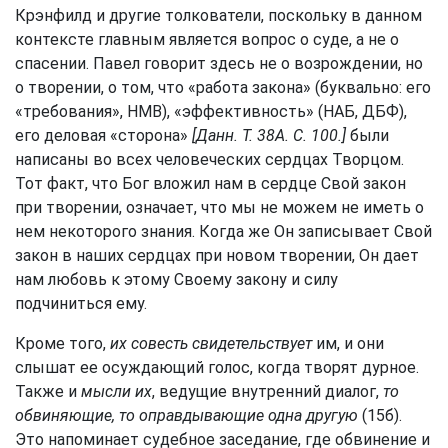
Крэнфилд и другие толкователи, поскольку в данном
контексте главным является вопрос о суде, а не о
спасении. Павел говорит здесь не о возрождении, но
о творении, о том, что «работа закона» (буквально: его
«требования», НМВ), «эффективность» (НАБ, ДБФ),
его деловая «сторона»
[Данн. Т. 38А. С. 100.]
были
написаны во всех человеческих сердцах Творцом.
Тот факт, что Бог вложил нам в сердце Свой закон
при творении, означает, что мы не можем не иметь о
нем некоторого знания. Когда же Он записывает Свой
закон в наших сердцах при новом творении, Он дает
нам любовь к этому Своему закону и силу
подчиниться ему.
Кроме того,
их совесть свидетельствует
им, и они
слышат ее осуждающий голос, когда творят дурное.
Также и
мысли их
, ведущие внутренний диалог,
то
обвиняющие, то оправдывающие одна другую
(15б).
Это напоминает судебное заседание, где обвинение и