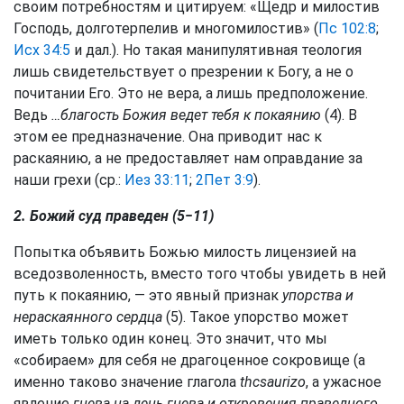
своим потребностям и цитируем: «Щедр и милостив
Господь, долготерпелив и многомилостив» (
Пс 102:8
;
Исх 34:5
и дал.). Но такая манипулятивная теология
лишь свидетельствует о презрении к Богу, а не о
почитании Его. Это не вера, а лишь предположение.
Ведь
…благость Божия ведет тебя к покаянию
(4). В
этом ее предназначение. Она приводит нас к
раскаянию, а не предоставляет нам оправдание за
наши грехи (ср.:
Иез 33:11
;
2Пет 3:9
).
2. Божий суд праведен (5−11)
Попытка объявить Божью милость лицензией на
вседозволенность, вместо того чтобы увидеть в ней
путь к покаянию, — это явный признак
упорства и
нераскаянного сердца
(5). Такое упорство может
иметь только один конец. Это значит, что мы
«собираем» для себя не драгоценное сокровище (а
именно таково значение глагола
thcsaurizo
, а ужасное
явление
гнева на день гнева и откровения праведного