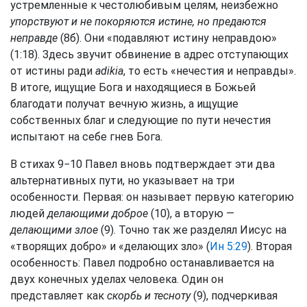
устремленные к честолюбивым целям, неизбежно
упорствуют и не покоряются истине, но предаются
неправде
(8б). Они «подавляют истину неправдою»
(1:18). Здесь звучит обвинение в адрес отступающих
от истины ради
adikia
, то есть «нечестия и неправды».
В итоге, ищущие Бога и находящиеся в Божьей
благодати получат вечную жизнь, а ищущие
собственных благ и следующие по пути нечестия
испытают на себе гнев Бога.
В стихах 9−10 Павел вновь подтверждает эти два
альтернативных пути, но указывает на три
особенности. Первая: он называет первую категорию
людей
делающими доброе
(10), а вторую —
делающими злое
(9). Точно так же разделял Иисус на
«творящих добро» и «делающих зло» (
Ин 5:29
). Вторая
особенность: Павел подробно останавливается на
двух конечных уделах человека. Один он
представляет как
скорбь и тесноту
(9), подчеркивая