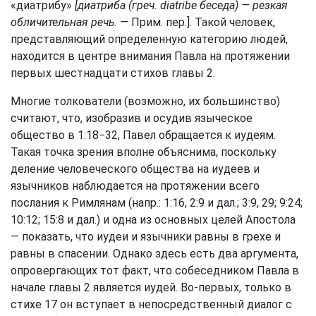
«диатрибу»
[диатриба (греч. diatribe беседа) — резкая
обличительная речь. —
Прим. пер.]. Такой человек,
представляющий определенную категорию людей,
находится в центре внимания Павла на протяжении
первых шестнадцати стихов главы 2.
Многие толкователи (возможно, их большинство)
считают, что, изобразив и осудив языческое
общество в 1:18−32, Павел обращается к иудеям.
Такая точка зрения вполне объяснима, поскольку
деление человеческого общества на иудеев и
язычников наблюдается на протяжении всего
послания к Римлянам (напр.: 1:16, 2:9 и дал.; 3:9, 29; 9:24;
10:12; 15:8 и дал.) и одна из основных целей Апостола
— показать, что иудеи и язычники равны в грехе и
равны в спасении. Однако здесь есть два аргумента,
опровергающих тот факт, что собеседником Павла в
начале главы 2 является иудей. Во-первых, только в
стихе 17 он вступает в непосредственный диалог с