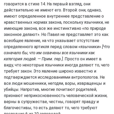
говорится в стихе 14. На первый взгляд, они
действительно не имеют его. Второй: они, однако,
имеют определенное внутреннее представление о
нравственных нормах закона, поскольку язычники, не
имеющие закона, все же инстинктивно «по природе
законное делают». Но Павел не представляет это как
всеобщее явление, на что указывает отсутствие
определенного артикля перед словом «язычники»
[Что
означало бы, что им охвачены все язычники как
категория людей. — Прим. пер.]
. Просто он имеет в
виду, что некоторые язычники иногда делают то, чего
требует закон. Это явление широко известно и
подтверждается исследованиями антропологов. Не
все люди мошенники, негодяи, воры, извращенцы и
убийцы. Напротив, многие почитают родителей,
признают неприкосновенность человеческой жизни,
верны в супружестве, честны, говорят правду и
благочестивы, то есть делают то, чего требуют
последние 6 из 10 заповедей.