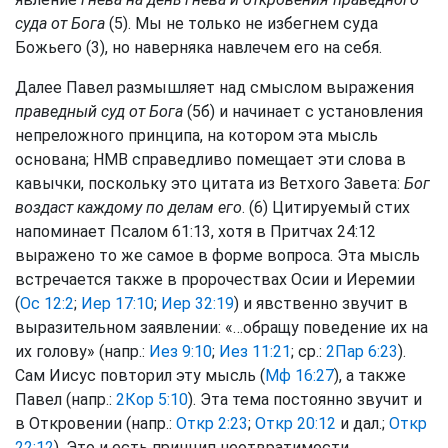
суда от Бога
(5). Мы не только не избегнем суда
Божьего (3), но наверняка навлечем его на себя.
Далее Павел размышляет над смыслом выражения
праведный суд от Бога
(5б) и начинает с установления
непреложного принципа, на котором эта мысль
основана; НМВ справедливо помещает эти слова в
кавычки, поскольку это цитата из Ветхого Завета:
Бог
воздаст каждому по делам его
. (6) Цитируемый стих
напоминает Псалом 61:13, хотя в Притчах 24:12
выражено то же самое в форме вопроса. Эта мысль
встречается также в пророчествах Осии и Иеремии
(
Ос 12:2
;
Иер 17:10
;
Иер 32:19
) и явственно звучит в
выразительном заявлении: «…обращу поведение их на
их голову» (напр.:
Иез 9:10
;
Иез 11:21
; ср.:
2Пар 6:23
).
Сам Иисус повторил эту мысль (
Мф 16:27
), а также
Павел (напр.:
2Кор 5:10
). Эта тема постоянно звучит и
в Откровении (напр.:
Откр 2:23
;
Откр 20:12
и дал.;
Откр
22:12
). Это и есть принцип неотвратимости