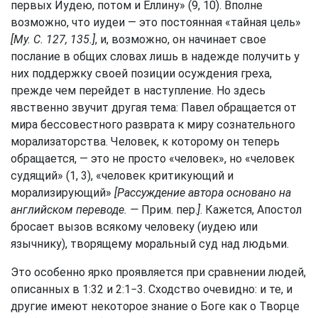
первых Иудею, потом и Еллину» (9, 10). Вполне
возможно, что иудеи — это постоянная «тайная цель»
[My. С. 127, 135.]
, и, возможно, он начинает свое
послание в общих словах лишь в надежде получить у
них поддержку своей позиции осуждения греха,
прежде чем перейдет в наступление. Но здесь
явственно звучит другая тема: Павел обращается от
мира бессовестного разврата к миру сознательного
морализаторства. Человек, к которому он теперь
обращается, — это не просто «человек», но «человек
судящий» (1, 3), «человек критикующий и
морализирующий»
[Рассуждение автора основано на
английском переводе. —
Прим. пер.
]
. Кажется, Апостол
бросает вызов всякому человеку (иудею или
язычнику), творящему моральный суд над людьми.
Это особенно ярко проявляется при сравнении людей,
описанных в 1:32 и 2:1−3. Сходство очевидно: и те, и
другие имеют некоторое знание о Боге как о Творце