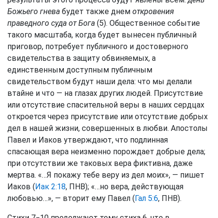
Божьего гнева
будет также днем
откровения
праведного суда от Бога
(5). Общественное событие
такого масштаба, когда будет вынесен публичный
приговор, потребует публичного и достоверного
свидетельства в защиту обвиняемых, а
единственным доступным публичным
свидетельством будут наши дела: что мы делали
втайне и что — на глазах других людей. Присутствие
или отсутствие спасительной веры в наших сердцах
откроется через присутствие или отсутствие добрых
дел в нашей жизни, совершенных в любви. Апостолы
Павел и Иаков утверждают, что подлинная
спасающая вера неизменно порождает добрые дела;
при отсутствии же таковых вера фиктивна, даже
мертва. «…Я покажу тебе веру из дел моих», — пишет
Иаков (
Иак 2:18
, ПНВ); «…но вера, действующая
любовью…», — вторит ему Павел (
Гал 5:6
, ПНВ).
Стихи 7−10 продолжают тему стиха 6, что в