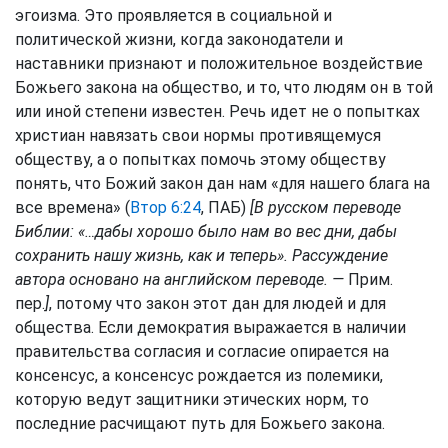
эгоизма. Это проявляется в социальной и
политической жизни, когда законодатели и
наставники признают и положительное воздействие
Божьего закона на общество, и то, что людям он в той
или иной степени известен. Речь идет не о попытках
христиан навязать свои нормы противящемуся
обществу, а о попытках помочь этому обществу
понять, что Божий закон дан нам «для нашего блага на
все времена» (
Втор 6:24
, ПАБ)
[В русском переводе
Библии: «…дабы хорошо было нам во вес дни, дабы
сохранить нашу жизнь, как и теперь». Рассуждение
автора основано на английском переводе. —
Прим.
пер.
]
, потому что закон этот дан для людей и для
общества. Если демократия выражается в наличии
правительства согласия и согласие опирается на
консенсус, а консенсус рождается из полемики,
которую ведут защитники этических норм, то
последние расчищают путь для Божьего закона.