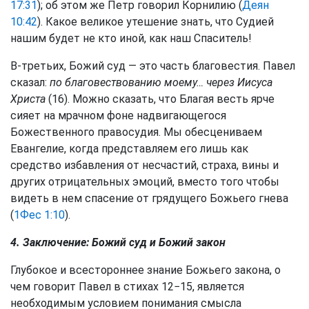
17:31
); об этом же Петр говорил Корнилию (
Деян
10:42
). Какое великое утешение знать, что Судией
нашим будет не кто иной, как наш Спаситель!
В-третьих, Божий суд — это часть благовестия. Павел
сказал:
по благовествованию моему… через Иисуса
Христа
(16). Можно сказать, что Благая весть ярче
сияет на мрачном фоне надвигающегося
Божественного правосудия. Мы обесцениваем
Евангелие, когда представляем его лишь как
средство избавления от несчастий, страха, вины и
других отрицательных эмоций, вместо того чтобы
видеть в нем спасение от грядущего Божьего гнева
(
1Фес 1:10
).
4. Заключение: Божий суд и Божий закон
Глубокое и всестороннее знание Божьего закона, о
чем говорит Павел в стихах 12−15, является
необходимым условием понимания смысла