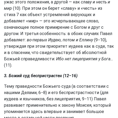
ужас этого положения, а другой — как
славу и несть и
мир
(10). При этом он берет «славу» и «честь» из
стиха 7 как объект устремлений верующих и
добавляет «мир» — это исчерпывающее слово,
означающее полное примирение с Богом и друг с
другом. И третья особенность: в обоих случаях Павел
добавляет:
во-первых Иудею, потом и Еллину
(9−10),
утверждая при этом приоритет иудеев как в суде, так
и в спасении, что свидетельствует об абсолютной
Божьей справедливости:
Ибо нет лицеприятия у Бога…
(11).
3. Божий суд беспристрастен (12−16)
Тему праведности Божьего суда (в соответствии с
нашими Делами, 6−8) и его беспристрастности (для
иудеев и язычников, без лицеприятия, 9−11) Павел
развивает применительно к закону Моисея, который
упоминается здесь впервые и занимает большое
место в остальной части послания.