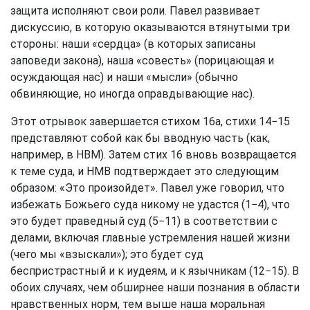
защита исполняют свои роли. Павел развивает
дискуссию, в которую оказываются втянутыми три
стороны: наши «сердца» (в которых записаны
заповеди закона), наша «совесть» (порицающая и
осуждающая нас) и наши «мысли» (обычно
обвиняющие, но иногда оправдывающие нас).
Этот отрывок завершается стихом 16а, стихи 14−15
представляют собой как бы вводную часть (как,
например, в НВМ). Затем стих 16 вновь возвращается
к теме суда, и НМВ подтверждает это следующим
образом: «Это произойдет». Павел уже говорил, что
избежать Божьего суда никому не удастся (1−4), что
это будет праведный суд (5−11) в соответствии с
делами, включая главные устремления нашей жизни
(чего мы «взыскали»); это будет суд
беспристрастный и к иудеям, и к язычникам (12−15). В
обоих случаях, чем обширнее наши познания в области
нравственных норм, тем выше наша моральная