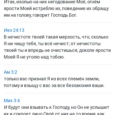
Итак, изолью на них негодование Моё, огнём
ярости Моей истреблю их, поведение их обращу
им на голову, говорит Господь Бог.
Иез 24:13
В нечистоте твоей такая мерзость, что, сколько
Я ни чищу тебя, ты всё нечист; от нечистоты
твоей ты и впредь не очистишься, доколе ярости
Моей Я не утолю над тобою.
Ам 3:2
только вас признал Я из всех племён земли,
потому и взыщу с вас за все беззакония ваши.
Мих 3:4
И будут они взывать к Господу, но Он не услышит
их и сокроет лицо Своё от них на то время, как