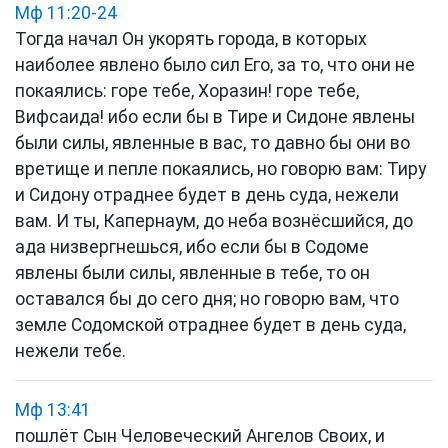
Мф 11:20-24
Тогда начал Он укорять города, в которых
наиболее явлено было сил Его, за то, что они не
покаялись: горе тебе, Хоразин! горе тебе,
Вифсаида! ибо если бы в Тире и Сидоне явлены
были силы, явленные в вас, то давно бы они во
вретище и пепле покаялись, но говорю вам: Тиру
и Сидону отраднее будет в день суда, нежели
вам. И ты, Капернаум, до неба вознёсшийся, до
ада низвергнешься, ибо если бы в Содоме
явлены были силы, явленные в тебе, то он
оставался бы до сего дня; но говорю вам, что
земле Содомской отраднее будет в день суда,
нежели тебе.
Мф 13:41
пошлёт Сын Человеческий Ангелов Своих, и