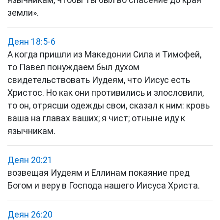
язычникам, чтобы Ты был во спасение до края
земли».
Деян 18:5-6
А когда пришли из Македонии Сила и Тимофей,
то Павел понуждаем был духом
свидетельствовать Иудеям, что Иисус есть
Христос. Но как они противились и злословили,
то он, отрясши одежды свои, сказал к ним: кровь
ваша на главах ваших; я чист; отныне иду к
язычникам.
Деян 20:21
возвещая Иудеям и Еллинам покаяние пред
Богом и веру в Господа нашего Иисуса Христа.
Деян 26:20