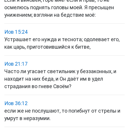
Если я виновен, горе мне! если и прав, то не
осмелюсь поднять головы моей. Я пресыщен
унижением; взгляни на бедствие моё:
Иов 15:24
Устрашает его нужда и теснота; одолевает его,
как царь, приготовившийся к битве,
Иов 21:17
Часто ли угасает светильник у беззаконных, и
находит на них беда, и Он даёт им в удел
страдания во гневе Своём?
Иов 36:12
если же не послушают, то погибнут от стрелы и
умрут в неразумии.