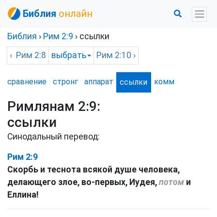
Библия
онлайн
Библия
›
Рим
2:9
› ссылки
‹
Рим
2:8
выбрать
Рим
2:10 ›
сравнение
стронг
аппарат
комм
ссылки
Римлянам 2:9:
ссылки
Синодальный перевод:
Рим 2:9
Скорбь и теснота всякой душе человека,
делающего злое, во-первых, Иудея,
потом
и
Еллина!