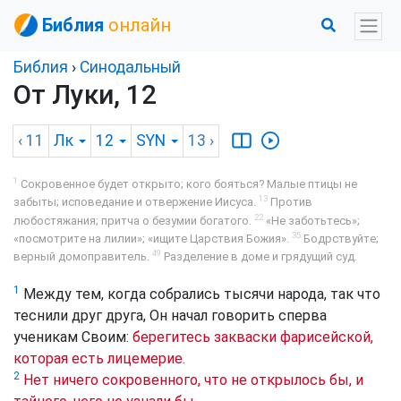
Библия
онлайн
Библия
›
Синодальный
От Луки, 12
‹ 11
Лк
12
SYN
13
›
1
Сокровенное будет открыто; кого бояться? Малые птицы не
13
забыты; исповедание и отвержение Иисуса.
Против
22
любостяжания; притча о безумии богатого.
«Не заботьтесь»;
35
«посмотрите на лилии»; «ищите Царствия Божия».
Бодрствуйте;
49
верный домоправитель.
Разделение в доме и грядущий суд.
1
Между тем, когда собрались тысячи народа, так что
теснили друг друга, Он начал говорить сперва
ученикам Своим:
берегитесь закваски фарисейской,
которая есть лицемерие.
2
Нет ничего сокровенного, что не открылось бы, и