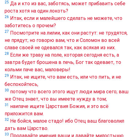
25
Да и кто из вас, заботясь, может прибавить себе
роста хотя на один локоть?
26
Итак, если и малейшего сделать не можете, что
заботитесь о прочем?
27
Посмотрите на лилии, как они растут: не трудятся,
не прядут; но говорю вам, что и Соломон во всей
славе своей не одевался так, как всякая из них.
28
Если же траву на поле, которая сегодня есть, а
завтра будет брошена в печь, Бог так одевает, то
кольми паче вас, маловеры!
29
Итак, не ищите, что вам есть, или что пить, и не
беспокойтесь,
30
потому что всего этого ищут люди мира сего; ваш
же Отец знает, что вы имеете нужду в том;
31
наипаче ищите Царствия Божия, и это всё
приложится вам.
32
Не бойся, малое стадо! ибо Отец ваш благоволил
дать вам Царство.
33
Продавайте имения ваши и давайте милостыню.