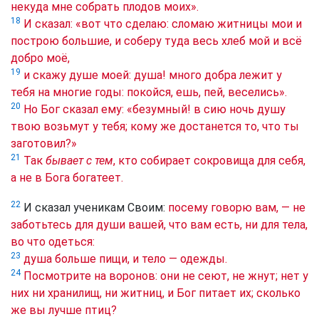
некуда мне собрать плодов моих».
18
И сказал: «вот что сделаю: сломаю житницы мои и
построю большие, и соберу туда весь хлеб мой и всё
добро моё,
19
и скажу душе моей: душа! много добра лежит у
тебя на многие годы: покойся, ешь, пей, веселись».
20
Но Бог сказал ему: «безумный! в сию ночь душу
твою возьмут у тебя; кому же достанется то, что ты
заготовил?»
21
Так
бывает с тем
, кто собирает сокровища для себя,
а не в Бога богатеет.
22
И сказал ученикам Своим:
посему говорю вам, — не
заботьтесь для души вашей, что вам есть, ни для тела,
во что одеться:
23
душа больше пищи, и тело — одежды.
24
Посмотрите на воронов: они не сеют, не жнут; нет у
них ни хранилищ, ни житниц, и Бог питает их; сколько
же вы лучше птиц?