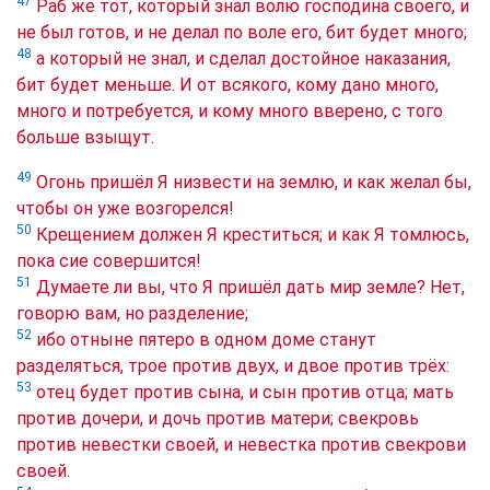
47
Раб же тот, который знал волю господина своего, и
не был готов, и не делал по воле его, бит будет много;
48
а который не знал, и сделал достойное наказания,
бит будет меньше. И от всякого, кому дано много,
много и потребуется, и кому много вверено, с того
больше взыщут.
49
Огонь пришёл Я низвести на землю, и как желал бы,
чтобы он уже возгорелся!
50
Крещением должен Я креститься; и как Я томлюсь,
пока сие совершится!
51
Думаете ли вы, что Я пришёл дать мир земле? Нет,
говорю вам, но разделение;
52
ибо отныне пятеро в одном доме станут
разделяться, трое против двух, и двое против трёх:
53
отец будет против сына, и сын против отца; мать
против дочери, и дочь против матери; свекровь
против невестки своей, и невестка против свекрови
своей.