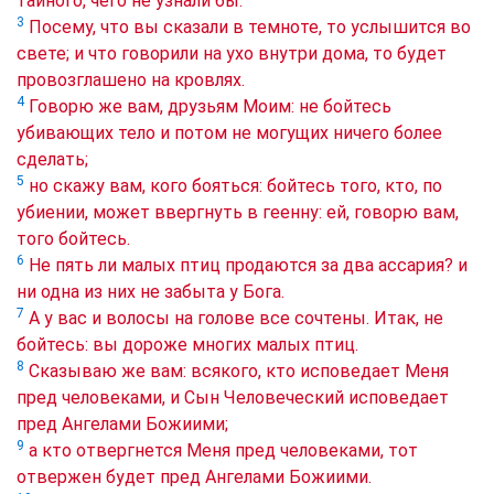
тайного, чего не узнали бы.
3
Посему, что вы сказали в темноте, то услышится во
свете; и что говорили на ухо внутри дома, то будет
провозглашено на кровлях.
4
Говорю же вам, друзьям Моим: не бойтесь
убивающих тело и потом не могущих ничего более
сделать;
5
но скажу вам, кого бояться: бойтесь того, кто, по
убиении, может ввергнуть в геенну: ей, говорю вам,
того бойтесь.
6
Не пять ли малых птиц продаются за два ассария? и
ни одна из них не забыта у Бога.
7
А у вас и волосы на голове все сочтены. Итак, не
бойтесь: вы дороже многих малых птиц.
8
Сказываю же вам: всякого, кто исповедает Меня
пред человеками, и Сын Человеческий исповедает
пред Ангелами Божиими;
9
а кто отвергнется Меня пред человеками, тот
отвержен будет пред Ангелами Божиими.