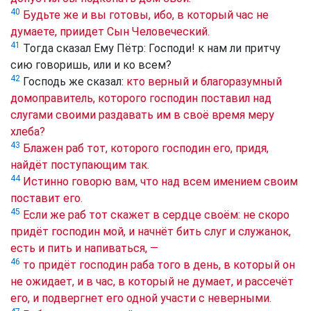
40
Будьте же и вы готовы, ибо, в который час не
думаете, приидет Сын Человеческий.
41
Тогда сказал Ему Пётр: Господи! к нам ли притчу
сию говоришь, или и ко всем?
42
Господь же сказал:
кто верный и благоразумный
домоправитель, которого господин поставил над
слугами своими раздавать им в своё время меру
хлеба?
43
Блажен раб тот, которого господин его, придя,
найдёт поступающим так.
44
Истинно говорю вам, что над всем имением своим
поставит его.
45
Если же раб тот скажет в сердце своём: не скоро
придёт господин мой, и начнёт бить слуг и служанок,
есть и пить и напиваться, —
46
то придёт господин раба того в день, в который он
не ожидает, и в час, в который не думает, и рассечёт
его, и подвергнет его одной участи с неверными.