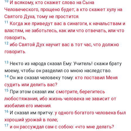
10
И всякому, кто скажет слово на Сына
Человеческого, прощено будет; а кто скажет хулу на
Святого Духа, тому не простится.
11
Когда же приведут вас в синагоги, к начальствам и
властям, не заботьтесь, как или что отвечать, или что
говорить,
12
ибо Святой Дух научит вас в тот час, что должно
говорить.
13
Некто из народа сказал Ему: Учитель! скажи брату
моему, чтобы он разделил со мною наследство.
14
Он же сказал человеку тому:
кто поставил Меня
судить или делить вас?
15
При этом сказал им:
смотрите, берегитесь
любостяжания, ибо жизнь человека не зависит от
изобилия его имения.
16
И сказал им притчу:
у одного богатого человека был
хороший урожай в поле;
17
и он рассуждал сам с собою: «что мне делать?