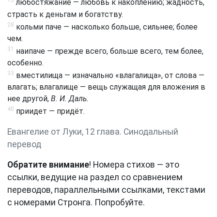
15
любостяжание — любовь к накоплению; жадность,
страсть к деньгам и богатству.
28
кольми паче — насколько больше, сильнее; более
чем.
31
наипаче — прежде всего, больше всего, тем более,
особенно.
33
вместилища — изначально «влагалища», от слова —
влагать; влагалище — вещь служащая для вложения в
нее другой,
В. И. Даль.
40
приидет — придёт.
Евангелие от Луки, 12 глава. Синодальный
перевод
Обратите внимание
! Номера стихов — это
ссылки, ведущие на раздел со сравнением
переводов, параллельными ссылками, текстами
с номерами Стронга. Попробуйте.