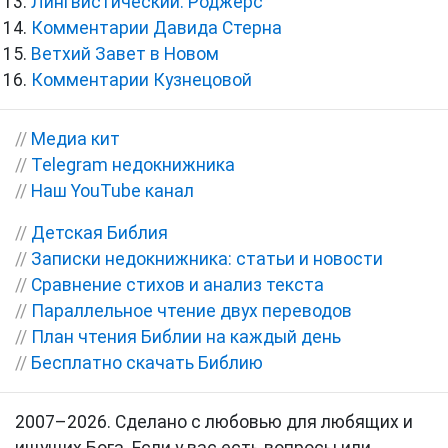
Лингвистический. Роджерс
Комментарии Давида Стерна
Ветхий Завет в Новом
Комментарии Кузнецовой
//
Медиа кит
//
Telegram недокнижника
//
Наш YouTube канал
//
Детская Библия
//
Записки недокнижника: статьи и новости
//
Сравнение стихов и анализ текста
//
Параллельное чтение двух переводов
//
План чтения Библии на каждый день
//
Бесплатно скачать Библию
2007–2026. Сделано с любовью для любящих и
ищущих Бога. Если у вас есть вопросы или