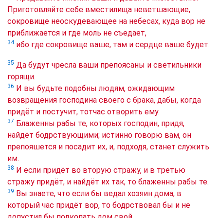
Приготовляйте себе вместилища неветшающие,
сокровище неоскудевающее на небесах, куда вор не
приближается и где моль не съедает,
34
ибо где сокровище ваше, там и сердце ваше будет.
35
Да будут чресла ваши препоясаны и светильники
горящи.
36
И вы будьте подобны людям, ожидающим
возвращения господина своего с брака, дабы, когда
придёт и постучит, тотчас отворить ему.
37
Блаженны рабы те, которых господин, придя,
найдёт бодрствующими; истинно говорю вам, он
препояшется и посадит их, и, подходя, станет служить
им.
38
И если придёт во вторую стражу, и в третью
стражу придёт, и найдёт их так, то блаженны рабы те.
39
Вы знаете, что если бы ведал хозяин дома, в
который час придёт вор, то бодрствовал бы и не
допустил бы подкопать дом свой.