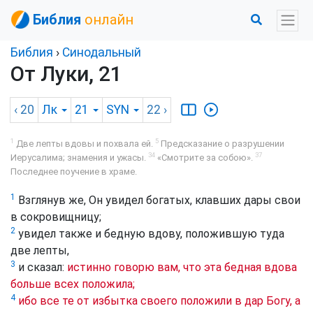
Библия
онлайн
Библия
›
Синодальный
От Луки, 21
‹ 20
Лк
21
SYN
22
›
1
5
Две лепты вдовы и похвала ей.
Предсказание о разрушении
34
37
Иерусалима; знамения и ужасы.
«Смотрите за собою».
Последнее поучение в храме.
1
Взглянув же, Он увидел богатых, клавших дары свои
в сокровищницу;
2
увидел также и бедную вдову, положившую туда
две лепты,
3
и сказал:
истинно говорю вам, что эта бедная вдова
больше всех положила;
4
ибо все те от избытка своего положили в дар Богу, а