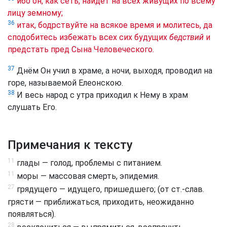
ибо он, как сеть, найдёт на всех живущих по всему
лицу земному;
36
итак, бодрствуйте на всякое время и молитесь, да
сподобитесь избежать всех сих будущих
бедствий
и
предстать пред Сына Человеческого.
37
Днём Он учил в храме, а ночи, выходя, проводил на
горе, называемой Елеонскою.
38
И весь народ с утра приходил к Нему в храм
слушать Его.
Примечания к тексту
11
глады — голод, проблемы с питанием.
11
моры — массовая смерть, эпидемия.
27
грядущего — идущего, пришедшего; (от ст.-слав.
грясти — приближаться, приходить, неожиданно
появляться).
28