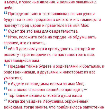
и моры, и ужасные явления, и великие знамения с
неба.
12
Прежде же всего того возложат на вас руки и
будут гнать
вас
, предавая в синагоги и в темницы, и
поведут пред царей и правителей за имя Моё;
13
будет же это вам для свидетельства.
14
Итак, положите себе на сердце не обдумывать
заранее, что отвечать,
15
ибо Я дам вам уста и премудрость, которой не
возмогут противоречить, ни противостоять все,
противящиеся вам.
16
Преданы также будете и родителями, и братьями, и
родственниками, и друзьями, и некоторых из вас
умертвят;
17
и будете ненавидимы всеми за имя Моё,
18
но и волос с головы вашей не пропадёт, —
19
терпением вашим спасайте души ваши.
20
Когда же увидите Иерусалим, окружённый
войсками, тогда знайте, что приблизилось запустение