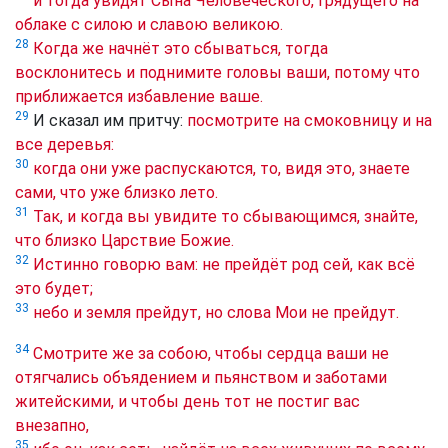
и тогда увидят Сына Человеческого, грядущего на
облаке с силою и славою великою.
28
Когда же начнёт это сбываться, тогда
восклонитесь и поднимите головы ваши, потому что
приближается избавление ваше.
29
И сказал им притчу:
посмотрите на смоковницу и на
все деревья:
30
когда они уже распускаются, то, видя это, знаете
сами, что уже близко лето.
31
Так, и когда вы увидите то сбывающимся, знайте,
что близко Царствие Божие.
32
Истинно говорю вам: не прейдёт род сей, как всё
это будет;
33
небо и земля прейдут, но слова Мои не прейдут.
34
Смотрите же за собою, чтобы сердца ваши не
отягчались объядением и пьянством и заботами
житейскими, и чтобы день тот не постиг вас
внезапно,
35