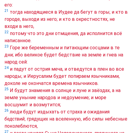
его:
21
тогда находящиеся в Иудее да бегут в горы; и кто в
городе, выходи из него; и кто в окрестностях, не
входи в него,
22
потому что это дни отмщения, да исполнится всё
написанное.
23
Горе же беременным и питающим сосцами в те
дни; ибо великое будет бедствие на земле и гнев на
народ сей:
24
и падут от острия меча, и отведутся в плен во все
народы; и Иерусалим будет попираем язычниками,
доколе не окончатся времена язычников.
25
И будут знамения в солнце и луне и звёздах, а на
земле уныние народов и недоумение; и море
восшумит и возмутится;
26
люди будут издыхать от страха и ожидания
бедствий
, грядущих на вселенную, ибо силы небесные
поколеблются,
27