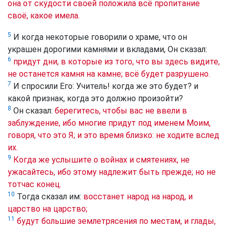
она от скудости своей положила всё пропитание
своё, какое имела.
5
И когда некоторые говорили о храме, что он
украшен дорогими камнями и вкладами, Он сказал:
6
придут дни, в которые из того, что вы здесь видите,
не останется камня на камне; всё будет разрушено.
7
И спросили Его: Учитель! когда же это будет? и
какой признак, когда это должно произойти?
8
Он сказал:
берегитесь, чтобы вас не ввели в
заблуждение, ибо многие придут под именем Моим,
говоря, что это Я; и это время близко: не ходите вслед
их.
9
Когда же услышите о войнах и смятениях, не
ужасайтесь, ибо этому надлежит быть прежде; но не
тотчас конец.
10
Тогда сказал им:
восстанет народ на народ, и
царство на царство;
11
будут большие землетрясения по местам, и глады,