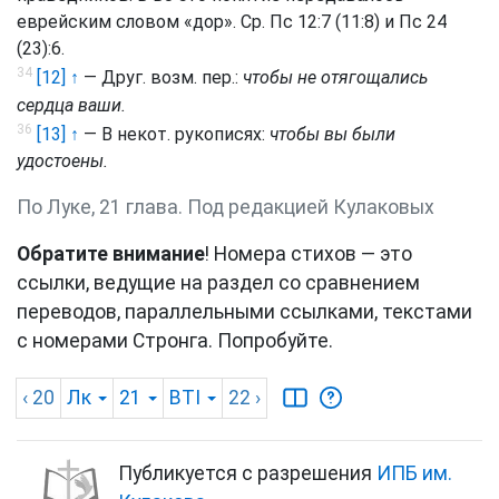
еврейским словом «дор». Ср. Пс 12:7 (11:8) и Пс 24
(23):6.
34
[12] ↑
— Друг. возм. пер.:
чтобы не отягощались
сердца ваши.
36
[13] ↑
— В некот. рукописях:
чтобы вы были
удостоены.
По Луке, 21 глава. Под редакцией Кулаковых
Обратите внимание
! Номера стихов — это
ссылки, ведущие на раздел со сравнением
переводов, параллельными ссылками, текстами
с номерами Стронга. Попробуйте.
‹ 20
Лк
21
BTI
22
›
Публикуется с разрешения
ИПБ им.