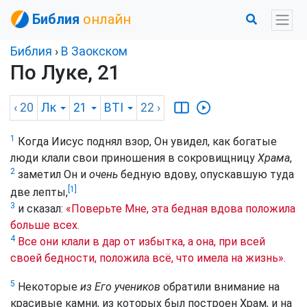
Библия
онлайн
Библия
›
В Заокском
По Луке, 21
‹ 20
Лк
21
BTI
22
›
1
Когда Иисус поднял взор, Он увидел, как богатые
люди клали свои приношения в сокровищницу
Храма
,
2
заметил Он и
очень
бедную вдову, опускавшую туда
[1]
две лепты,
3
и сказал:
«Поверьте Мне, эта бедная вдова положила
больше всех.
4
Все они клали в дар от избытка, а она, при всей
своей бедности, положила всё, что имела на жизнь».
5
Некоторые
из Его учеников
обратили внимание на
красивые камни, из которых был построен Храм, и на