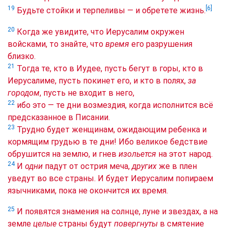
[6]
19
Будьте стойки и терпеливы — и обретете жизнь.
20
Когда же увидите, что Иерусалим окружен
войсками, то знайте, что
время
его разрушения
близко.
21
Тогда те, кто в Иудее, пусть бегут в горы, кто в
Иерусалиме, пусть покинет его, и кто в полях,
за
городом
, пусть не входит в него,
22
ибо это — те дни возмездия, когда исполнится всё
предсказанное в Писании.
23
Трудно будет женщинам, ожидающим ребенка и
кормящим грудью в те дни! Ибо великое бедствие
обрушится на землю, и гнев
изольется
на этот народ.
24
И
одни
падут от острия меча,
других
же в плен
уведут во все страны. И будет Иерусалим попираем
язычниками, пока не окончится их время.
25
И появятся знамения на солнце, луне и звездах, а на
земле
целые
страны будут
повергнуты
в смятение