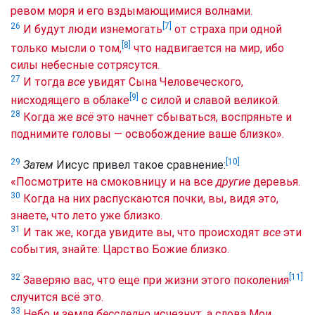
ревом моря и его вздымающимися волнами.
[7]
26
И будут люди изнемогать
от страха при одной
[8]
только мысли о том,
что надвигается на мир, ибо
силы небесные сотрясутся.
27
И тогда
все
увидят
Сына Человеческого,
[9]
нисходящего в облаке
с силой и славой великой.
28
Когда же
всё
это начнет сбываться, воспряньте и
поднимите головы — освобождение ваше близко».
[10]
29
Затем
Иисус привел такое сравнение:
«Посмотрите на смоковницу и на все
другие
деревья.
30
Когда на них распускаются почки, вы, видя это,
знаете, что лето уже близко.
31
И так же, когда увидите вы, что происходят
все
эти
события, знайте: Царство Божие близко.
[11]
32
Заверяю вас, что еще при жизни этого поколения
случится всё это.
33
Небо и земля
бесследно
исчезнут, а слова Мои