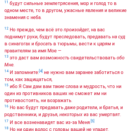
11
будут сильные землетрясения, мор и голод то в
одном месте, то в другом, ужасные явления и великие
знамения с неба.
12
Но прежде, чем всё это
произойдет
, на вас
поднимут руки, будут преследовать, предавать
на суд
в синагогах и
бросать
в тюрьмы, вести к царям и
правителям за имя Мое —
13
это даст вам
возможность
свидетельствовать
обо
Мне
.
[4]
14
И запомните:
не нужно вам заранее заботиться о
том, как защищаться,
15
ибо Я Сам дам вам
такие
слова и мудрость, что ни
один из противников ваших не сможет им ни
противостоять, ни возражать.
16
Но вас будут предавать
даже
родители, и братья, и
родственники, и друзья,
некоторых
из вас умертвят.
[5]
17
И все возненавидят вас из-за Меня.
18
Но ни один волос с головы вашей не упадет.