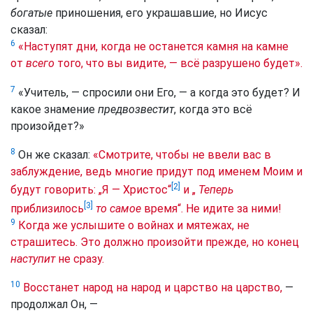
богатые
приношения, его украшавшие, но Иисус
сказал:
6
«Наступят дни, когда не останется камня на камне
от
всего
того, что вы видите, — всё разрушено будет».
7
«Учитель, — спросили они Его, — а когда это будет? И
какое знамение
предвозвестит
, когда это всё
произойдет?»
8
Он же сказал:
«Смотрите, чтобы не ввели вас в
заблуждение, ведь многие придут под именем Моим и
[2]
будут говорить: „Я — Христос“
и „
Теперь
[3]
приблизилось
то самое
время“. Не идите за ними!
9
Когда же услышите о войнах и мятежах, не
страшитесь. Это должно произойти прежде, но конец
наступит
не сразу.
10
Восстанет народ на народ и царство на царство,
—
продолжал Он, —