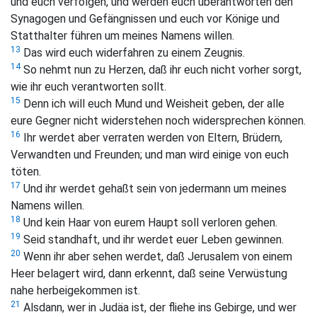
und euch verfolgen, und werden euch überantworten den
Synagogen und Gefängnissen und euch vor Könige und
Statthalter führen um meines Namens willen.
13
Das wird euch widerfahren zu einem Zeugnis.
14
So nehmt nun zu Herzen, daß ihr euch nicht vorher sorgt,
wie ihr euch verantworten sollt.
15
Denn ich will euch Mund und Weisheit geben, der alle
eure Gegner nicht widerstehen noch widersprechen können.
16
Ihr werdet aber verraten werden von Eltern, Brüdern,
Verwandten und Freunden; und man wird einige von euch
töten.
17
Und ihr werdet gehaßt sein von jedermann um meines
Namens willen.
18
Und kein Haar von eurem Haupt soll verloren gehen.
19
Seid standhaft, und ihr werdet euer Leben gewinnen.
20
Wenn ihr aber sehen werdet, daß Jerusalem von einem
Heer belagert wird, dann erkennt, daß seine Verwüstung
nahe herbeigekommen ist.
21
Alsdann, wer in Judäa ist, der fliehe ins Gebirge, und wer