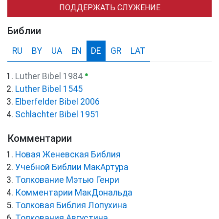
ПОДДЕРЖАТЬ СЛУЖЕНИЕ
Библии
RU
BY
UA
EN
DE
GR
LAT
●
Luther Bibel 1984
Luther Bibel 1545
Elberfelder Bibel 2006
Schlachter Bibel 1951
Комментарии
Новая Женевская Библия
Учебной Библии МакАртура
Толкование Мэтью Генри
Комментарии МакДональда
Толковая Библия Лопухина
Толкования Августина