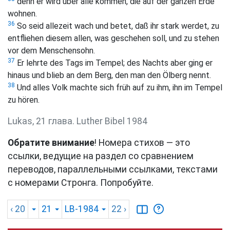
denn er wird über alle kommen, die auf der ganzen Erde
wohnen.
36
So seid allezeit wach und betet, daß ihr stark werdet, zu
entfliehen diesem allen, was geschehen soll, und zu stehen
vor dem Menschensohn.
37
Er lehrte des Tags im Tempel; des Nachts aber ging er
hinaus und blieb an dem Berg, den man den Ölberg nennt.
38
Und alles Volk machte sich früh auf zu ihm, ihn im Tempel
zu hören.
Lukas, 21 глава. Luther Bibel 1984
Обратите внимание
! Номера стихов — это
ссылки, ведущие на раздел со сравнением
переводов, параллельными ссылками, текстами
с номерами Стронга. Попробуйте.
‹ 20
21
LB-1984
22
›