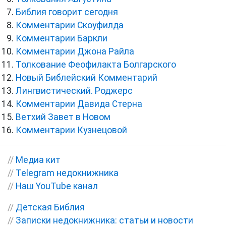
Библия говорит сегодня
Комментарии Скоуфилда
Комментарии Баркли
Комментарии Джона Райла
Толкование Феофилакта Болгарского
Новый Библейский Комментарий
Лингвистический. Роджерс
Комментарии Давида Стерна
Ветхий Завет в Новом
Комментарии Кузнецовой
//
Медиа кит
//
Telegram недокнижника
//
Наш YouTube канал
//
Детская Библия
//
Записки недокнижника: статьи и новости