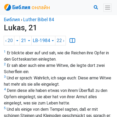
Библия
онлайн
Библия
›
Luther Bibel 84
Lukas, 21
‹ 20
21
LB-1984
22
›
1
Er blickte aber auf und sah, wie die Reichen ihre Opfer in
den Gotteskasten einlegten.
2
Er sah aber auch eine arme Witwe, die legte dort zwei
Scherflein ein.
3
Und er sprach:
Wahrlich, ich sage euch: Diese arme Witwe
hat mehr als sie alle eingelegt.
4
Denn diese alle haben etwas von ihrem Überfluß zu den
Opfern eingelegt; sie aber hat von ihrer Armut alles
eingelegt, was sie zum Leben hatte.
5
Und als einige von dem Tempel sagten, daß er mit
schönen Steinen und Kleinoden geschmückt sei, sprach er: