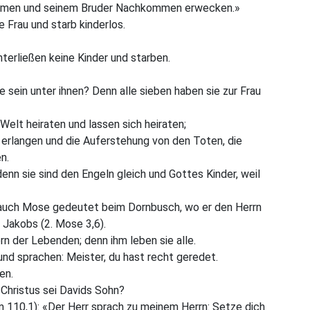
u nehmen und seinem Bruder Nachkommen erwecken.»
 Frau und starb kinderlos.
interließen keine Kinder und starben.
 sein unter ihnen? Denn alle sieben haben sie zur Frau
 Welt heiraten und lassen sich heiraten;
 erlangen und die Auferstehung von den Toten, die
n.
denn sie sind den Engeln gleich und Gottes Kinder, weil
 auch Mose gedeutet beim Dornbusch, wo er den Herrn
Jakobs (2. Mose 3,6).
rn der Lebenden; denn ihm leben sie alle.
nd sprachen: Meister, du hast recht geredet.
en.
 Christus sei Davids Sohn?
 110,1): «Der Herr sprach zu meinem Herrn: Setze dich