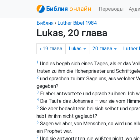
Библия
онлайн
Переводы
Ауд
Библия
›
Luther Bibel 1984
Lukas, 20 глава
‹ 19
глава
Lukas
20
глава
Luther 
1
Und es begab sich eines Tages, als er das Vol
traten zu ihm die Hohenpriester und Schriftgel
2
und sprachen zu ihm: Sage uns, aus welcher V
gegeben?
3
Er aber antwortete und sprach zu ihnen:
Ich w
4
Die Taufe des Johannes — war sie vom Himm
5
Sie aber bedachten's bei sich selbst und spra
habt ihr ihm nicht geglaubt?
6
Sagen wir aber, von Menschen, so wird uns all
ein Prophet war.
7
Und sie antworteten, sie wüßten nicht, wo sie