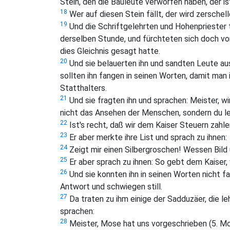
Stein, den die Bauleute verworfen haben, der 
18
Wer auf diesen Stein fällt, der wird zerschell
19
Und die Schriftgelehrten und Hohenpriester t
derselben Stunde, und fürchteten sich doch vor
dies Gleichnis gesagt hatte.
20
Und sie belauerten ihn und sandten Leute aus,
sollten ihn fangen in seinen Worten, damit man
Statthalters.
21
Und sie fragten ihn und sprachen: Meister, wi
nicht das Ansehen der Menschen, sondern du l
22
Ist's recht, daß wir dem Kaiser Steuern zahle
23
Er aber merkte ihre List und sprach zu ihnen:
24
Zeigt mir einen Silbergroschen! Wessen Bild 
25
Er aber sprach zu ihnen:
So gebt dem Kaiser, 
26
Und sie konnten ihn in seinen Worten nicht 
Antwort und schwiegen still.
27
Da traten zu ihm einige der Sadduzäer, die le
sprachen:
28
Meister, Mose hat uns vorgeschrieben (5. Mos