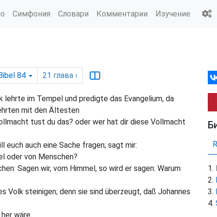
ио
Симфония
Словари
Комментарии
Изучение
Bibel 84
21
глава
›
k lehrte im Tempel und predigte das Evangelium, da
ehrten mit den Ältesten
ollmacht tust du das? oder wer hat dir diese Vollmacht
Б
ill euch auch eine Sache fragen; sagt mir:
el oder von Menschen?
chen: Sagen wir, vom Himmel, so wird er sagen: Warum
es Volk steinigen; denn sie sind überzeugt, daß Johannes
 her wäre.