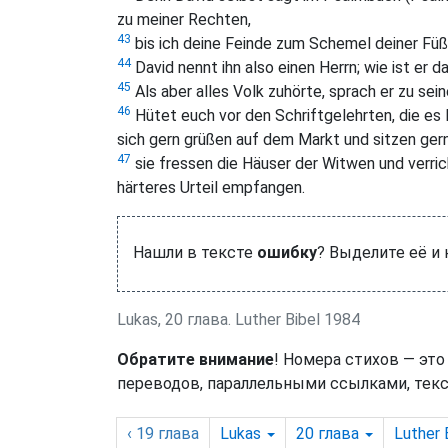
zu meiner Rechten,
43
bis ich deine Feinde zum Schemel deiner Fü
44
David nennt ihn also einen Herrn; wie ist er 
45
Als aber alles Volk zuhörte, sprach er zu sei
46
Hütet euch vor den Schriftgelehrten, die es 
sich gern grüßen auf dem Markt und sitzen ger
47
sie fressen die Häuser der Witwen und verri
härteres Urteil empfangen.
Нашли в тексте
ошибку
? Выделите её и
Lukas, 20 глава. Luther Bibel 1984
Обратите внимание
! Номера стихов — это
переводов, параллельными ссылками, текс
‹ 19
глава
Lukas
20
глава
Luther 