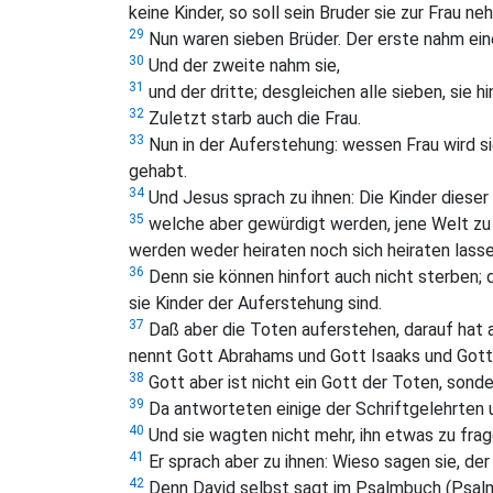
keine Kinder, so soll sein Bruder sie zur Fra
29
Nun waren sieben Brüder. Der erste nahm eine
30
Und der zweite nahm sie,
31
und der dritte; desgleichen alle sieben, sie h
32
Zuletzt starb auch die Frau.
33
Nun in der Auferstehung: wessen Frau wird sie
gehabt.
34
Und Jesus sprach zu ihnen:
Die Kinder dieser
35
welche aber gewürdigt werden, jene Welt zu
werden weder heiraten noch sich heiraten lasse
36
Denn sie können hinfort auch nicht sterben; 
sie Kinder der Auferstehung sind.
37
Daß aber die Toten auferstehen, darauf hat
nennt Gott Abrahams und Gott Isaaks und Gott 
38
Gott aber ist nicht ein Gott der Toten, sonde
39
Da antworteten einige der Schriftgelehrten u
40
Und sie wagten nicht mehr, ihn etwas zu frag
41
Er sprach aber zu ihnen:
Wieso sagen sie, der
42
Denn David selbst sagt im Psalmbuch (Psalm