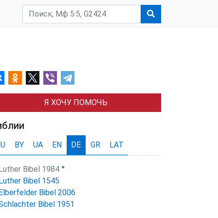
Я ХОЧУ ПОМОЧЬ
иблии
RU
BY
UA
EN
DE
GR
LAT
●
Luther Bibel 1984
Luther Bibel 1545
Elberfelder Bibel 2006
Schlachter Bibel 1951