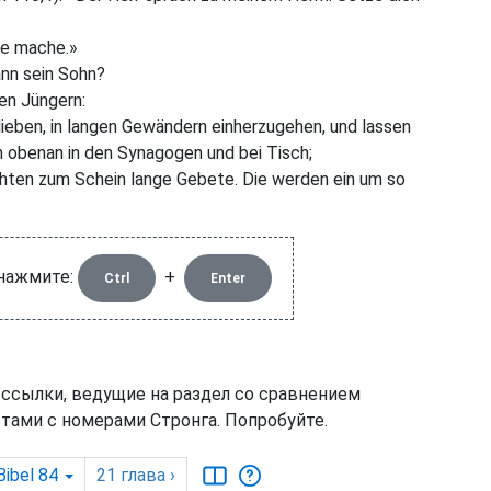
ße mache.»
dann sein Sohn?
nen Jüngern:
lieben, in langen Gewändern einherzugehen, und lassen
n obenan in den Synagogen und bei Tisch;
chten zum Schein lange Gebete. Die werden ein um so
 нажмите:
+
Ctrl
Enter
 ссылки, ведущие на раздел со сравнением
тами с номерами Стронга. Попробуйте.
Bibel 84
21
глава
›