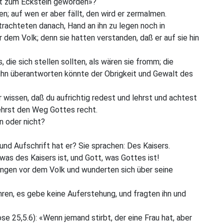
ist zum Eckstein geworden»?
en; auf wen er aber fällt, den wird er zermalmen.
rachteten danach, Hand an ihn zu legen noch in
 dem Volk; denn sie hatten verstanden, daß er auf sie hin
 die sich stellen sollten, als wären sie fromm; die
 ihn überantworten könnte der Obrigkeit und Gewalt des
r wissen, daß du aufrichtig redest und lehrst und achtest
ehrst den Weg Gottes recht.
n oder nicht?
und Aufschrift hat er?
Sie sprachen: Des Kaisers.
was des Kaisers ist, und Gott, was Gottes ist!
fangen vor dem Volk und wunderten sich über seine
hren, es gebe keine Auferstehung, und fragten ihn und
e 25,5.6): «Wenn jemand stirbt, der eine Frau hat, aber