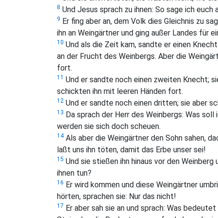
8
Und Jesus sprach zu ihnen:
So sage ich euch a
9
Er fing aber an, dem Volk dies Gleichnis zu sa
ihn an Weingärtner und ging außer Landes für ei
10
Und als die Zeit kam, sandte er einen Knecht
an der Frucht des Weinbergs. Aber die Weingärt
fort.
11
Und er sandte noch einen zweiten Knecht; si
schickten ihn mit leeren Händen fort.
12
Und er sandte noch einen dritten; sie aber sc
13
Da sprach der Herr des Weinbergs: Was soll i
werden sie sich doch scheuen.
14
Als aber die Weingärtner den Sohn sahen, dac
laßt uns ihn töten, damit das Erbe unser sei!
15
Und sie stießen ihn hinaus vor den Weinberg 
ihnen tun?
16
Er wird kommen und diese Weingärtner umbr
hörten, sprachen sie: Nur das nicht!
17
Er aber sah sie an und sprach: Was bedeutet