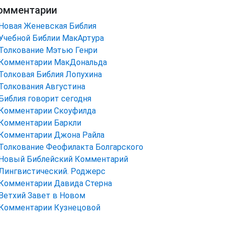
омментарии
Новая Женевская Библия
Учебной Библии МакАртура
Толкование Мэтью Генри
Комментарии МакДональда
Толковая Библия Лопухина
Толкования Августина
Библия говорит сегодня
Комментарии Скоуфилда
Комментарии Баркли
Комментарии Джона Райла
Толкование Феофилакта Болгарского
Новый Библейский Комментарий
Лингвистический. Роджерс
Комментарии Давида Стерна
Ветхий Завет в Новом
Комментарии Кузнецовой