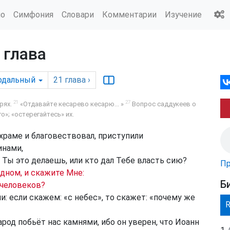
ио
Симфония
Словари
Комментарии
Изучение
 глава
одальный
21
глава
›
21
27
рях.
«Отдавайте кесарево кесарю... »
Вопрос саддукеев о
»; «остерегайтесь» их.
в храме и благовествовал, приступили
инами,
 Ты это делаешь, или кто дал Тебе власть сию?
Пр
одном, и скажите Мне:
Б
 человеков?
: если скажем: «с небес», то скажет: «почему же
арод побьёт нас камнями, ибо он уверен, что Иоанн