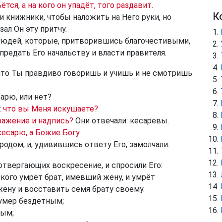
ётся, а на кого он упадёт, того раздавит.
К
 книжники, чтобы наложить на Него руки, но
зал Он эту притчу.
 людей, которые, притворившись благочестивыми,
предать Его начальству и власти правителя.
 что Ты правдиво говоришь и учишь и не смотришь
арю, или нет?
:
что вы Меня искушаете?
ражение и надпись?
Они отвечали: кесаревы.
кесарю, а Божие Богу.
родом, и, удивившись ответу Его, замолчали.
отвергающих воскресение, и спросили Его:
 кого умрёт брат, имевший жену, и умрёт
жену и восставить семя брату своему.
 умер бездетным;
ным;