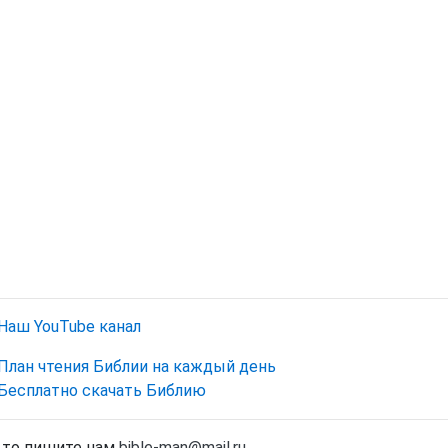
Наш YouTube канал
План чтения Библии на каждый день
Бесплатно скачать Библию
, то пишите нам
bible-man@mail.ru
.