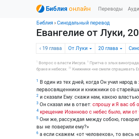
Библия
онлайн
Переводы
Ауд
Библия
›
Синодальный перевод
Евангелие от Луки, 20
‹ 19
глава
От Луки
20
глава
Син
1
9
Вопрос о власти Иисуса.
Притча о злых винограда
39
браке и небесах.
Книжники «не смели спрашивать Его
1
В один из тех дней, когда Он учил народ 
первосвященники и книжники со старейш
2
и сказали Ему: скажи нам, какою властью
3
Он сказал им в ответ:
спрошу и Я вас об 
4
крещение Иоанново с небес было, или от
5
Они же, рассуждая между собою, говорили
вы не поверили ему?»
6
а если скажем: «от человеков», то весь н