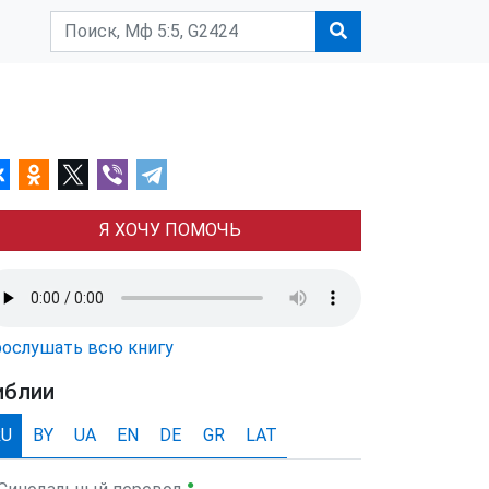
Я ХОЧУ ПОМОЧЬ
ослушать всю книгу
иблии
RU
BY
UA
EN
DE
GR
LAT
●