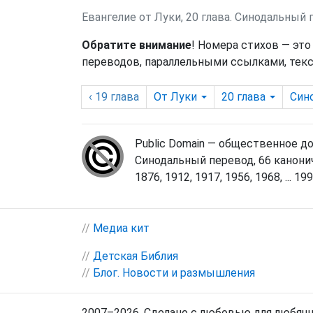
Евангелие от Луки, 20 глава. Синодальный
Обратите внимание
! Номера стихов — это
переводов, параллельными ссылками, текс
‹ 19
глава
От Луки
20
глава
Син
Public Domain — общественное д
Синодальный перевод, 66 канонич
1876, 1912, 1917, 1956, 1968, ... 1998
//
Медиа кит
//
Детская Библия
//
Блог. Новости и размышления
2007–2026. Сделано с любовью для любящи