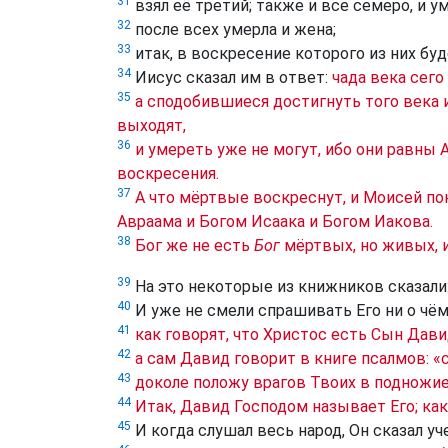
31
взял её третий; также и все семеро, и ум
32
после всех умерла и жена;
33
итак, в воскресение которого из них бу
34
Иисус сказал им в ответ:
чада века сего
35
а сподобившиеся достигнуть того века 
выходят,
36
и умереть уже не могут, ибо они равны
воскресения.
37
А что мёртвые воскреснут, и Моисей пок
Авраама и Богом Исаака и Богом Иакова.
38
Бог же не есть
Бог
мёртвых, но живых, и
39
На это некоторые из книжников сказали:
40
И уже не смели спрашивать Его ни о чём.
41
как говорят, что Христос есть Сын Дави
42
а сам Давид говорит в книге псалмов: «
43
доколе положу врагов Твоих в подножие
44
Итак, Давид Господом называет Его; ка
45
И когда слушал весь народ, Он сказал у