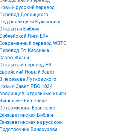
Синодальный перевод
Новый русский перевод
Перевод Десницкого
Под редакцией Кулаковых
Открытая Библия
Библейской Лиги ERV
Cовременный перевод WBTC
Перевод Еп. Кассиана
Слово Жизни
Открытый перевод НЗ
Еврейский Новый Завет
В переводе Лутковского
Новый Завет РБО 1824
Аверинцев: отдельные книги
Вишенчук-Вишенька
Остромирово Евангелие
Елизаветинская Библия
Елизаветинская на русском
Подстрочник Винокурова