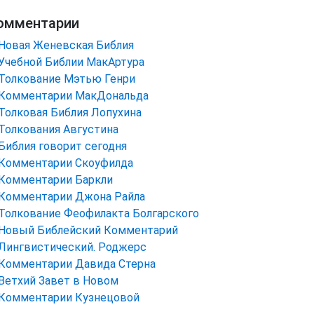
омментарии
Новая Женевская Библия
Учебной Библии МакАртура
Толкование Мэтью Генри
Комментарии МакДональда
Толковая Библия Лопухина
Толкования Августина
Библия говорит сегодня
Комментарии Скоуфилда
Комментарии Баркли
Комментарии Джона Райла
Толкование Феофилакта Болгарского
Новый Библейский Комментарий
Лингвистический. Роджерс
Комментарии Давида Стерна
Ветхий Завет в Новом
Комментарии Кузнецовой