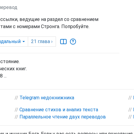
 перевод
 ссылки, ведущие на раздел со сравнением
тами с номерами Стронга. Попробуйте.
одальный
21
глава
›
остояние.
еских книг.
 ...
//
Telegram недокнижника
//
//
Сравнение стихов и анализ текста
//
//
Параллельное чтение двух переводов
//
х и ищущих Бога. Если у вас есть вопросы или пожелания