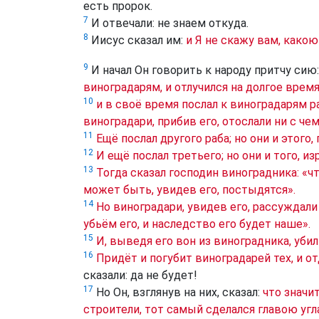
есть пророк.
7
И отвечали: не знаем откуда.
8
Иисус сказал им:
и Я не скажу вам, како
9
И начал Он говорить к народу притчу сию
виноградарям, и отлучился на долгое время
10
и в своё время послал к виноградарям ра
виноградари, прибив его, отослали ни с чем
11
Ещё послал другого раба; но они и этого,
12
И ещё послал третьего; но они и того, из
13
Тогда сказал господин виноградника: «
может быть, увидев его, постыдятся».
14
Но виноградари, увидев его, рассуждали
убьём его, и наследство его будет наше».
15
И, выведя его вон из виноградника, уби
16
Придёт и погубит виноградарей тех, и о
сказали: да не будет!
17
Но Он, взглянув на них, сказал:
что значи
строители, тот самый сделался главою угл