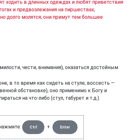
ят ходить в длинных одеждах и любят приветствия
гогах и предвозлежания на пиршествах,
о долго молятся; они примут тем большее
милости, чести, внимания), оказаться достойным
не, в то время как сидеть на стуле; воссесть —
енной обстановке), оно применимо к Богу и
раться на что-либо (стул, табурет и т.д.).
 нажмите:
+
Ctrl
Enter