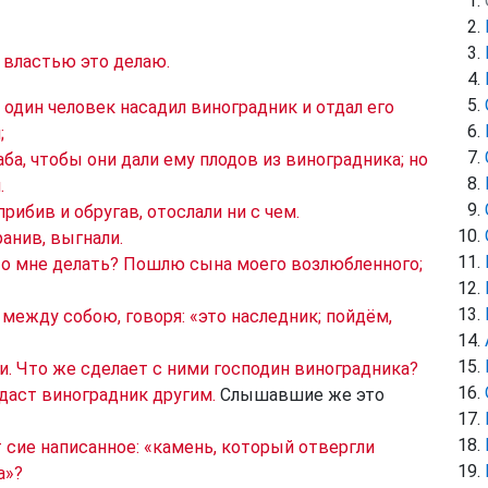
ю властью это делаю.
:
один человек насадил виноградник и отдал его
;
ба, чтобы они дали ему плодов из виноградника; но
.
 прибив и обругав, отослали ни с чем.
ранив, выгнали.
что мне делать? Пошлю сына моего возлюбленного;
 между собою, говоря: «это наследник; пойдём,
ли. Что же сделает с ними господин виноградника?
тдаст виноградник другим.
Слышавшие же это
т сие написанное: «камень, который отвергли
а»?