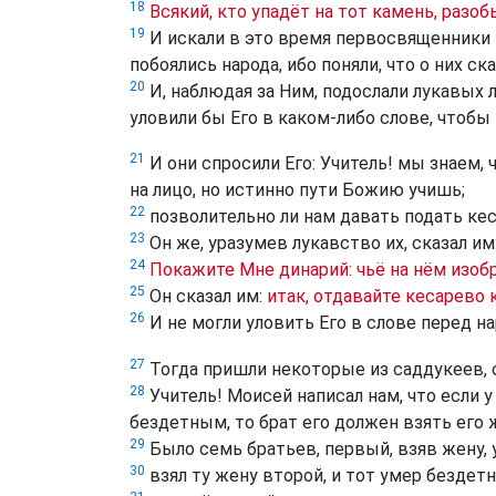
18
Всякий, кто упадёт на тот камень, разобь
19
И искали в это время первосвященники и
побоялись народа, ибо поняли, что о них ска
20
И, наблюдая за Ним, подослали лукавых
уловили бы Его в каком-либо слове, чтобы 
21
И они спросили Его: Учитель! мы знаем,
на лицо, но истинно пути Божию учишь;
22
позволительно ли нам давать подать кес
23
Он же, уразумев лукавство их, сказал им
24
Покажите Мне динарий: чьё на нём изоб
25
Он сказал им:
итак, отдавайте кесарево 
26
И не могли уловить Его в слове перед на
27
Тогда пришли некоторые из саддукеев, 
28
Учитель! Моисей написал нам, что если у
бездетным, то брат его должен взять его 
29
Было семь братьев, первый, взяв жену,
30
взял ту жену второй, и тот умер бездет