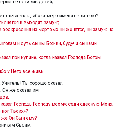
ерли, не оставив детей;
дет она женою, ибо семеро имели её женою?
 женятся и выходят замуж;
и воскресения из мёртвых ни женятся, ни замуж не
 Ангелам и суть сыны Божии, будучи сынами
азал при купине, когда назвал Господа Богом
бо у Него все живы.
 Учитель! Ты хорошо сказал.
 Он же сказал им:
дов,
сказал Господь Господу моему: седи одесную Меня,
 ног Твоих»?
к же Он Сын ему?
ченикам Своим: