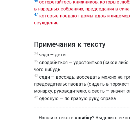
46
остерегайтесь книжников, которые люб
в народных собраниях, председания в сина
47
которые поедают домы вдов и лицемерн
осуждение.
Примечания к тексту
34
чада — дети.
35
сподобиться — удостоиться (какой либо 
чего нибудь.
42
седи — воссядь; восседать можно на тро
председательствовать (сидеть в торжеств
монарху, руководителю, а сесть — значит опи
42
одесную — по правую руку, справа.
Нашли в тексте
ошибку
? Выделите её и