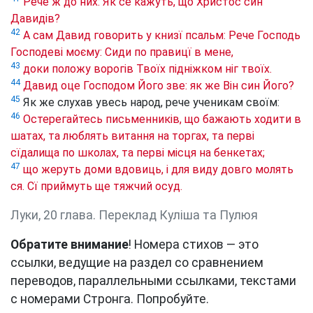
Рече ж до них: Як се кажуть, що Христос син
Давидів?
42
А сам Давид говорить у книзї псальм: Рече Господь
Господеві моєму: Сиди по правицї в мене,
43
доки положу ворогів Твоїх підніжком ніг твоїх.
44
Давид оце Господом Його зве: як же Він син Його?
45
Як же слухав увесь народ, рече ученикам своїм:
46
Остерегайтесь письменників, що бажають ходити в
шатах, та люблять витання на торгах, та перві
сїдалища по школах, та перві місця на бенкетах;
47
що жеруть доми вдовиць, і для виду довго молять
ся. Сї приймуть ще тяжчий осуд.
Луки, 20 глава. Переклад Куліша та Пулюя
Обратите внимание
! Номера стихов — это
ссылки, ведущие на раздел со сравнением
переводов, параллельными ссылками, текстами
с номерами Стронга. Попробуйте.