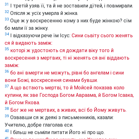
31
І третій узяв її, та й не зоставили дїтей, і повмирали.
32
Опісля ж усїх умерла й жінка.
33
Оце ж у воскресенню кому з них буде жінкою? сїм
бо мали її за жінку.
34
І відказуючи рече їм Ісус:
Сини сьвіту сього женять
ся й видають заміж:
35
которі ж удостоють ся дождати віку того й
воскресення з мертвих, ті нї женять ся анї віддають
заміж:
36
бо анї вмерти не можуть, рівні бо ангелам і сини
вони Божі, воскресення синами бувши.
37
А що встають мертві, то й Мойсей показав коло
купини, як зве Господа Богом Авраама, й Богом Ісаака,
й Богом Якова.
38
Бог же не мертвих, а живих, всї бо Йому живуть.
39
Озвавши ся ж деякі з письменників, казали:
Учителю, добре глаголав єси.
40
І більш не сьміли питати Його нї про що.
41