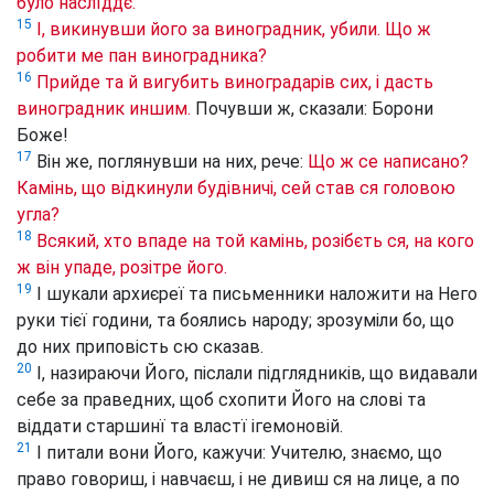
було наслїддє.
15
І, викинувши його за виноградник, убили. Що ж
робити ме пан виноградника?
16
Прийде та й вигубить виноградарів сих, і дасть
виноградник иншим.
Почувши ж, сказали: Борони
Боже!
17
Він же, поглянувши на них, рече:
Що ж се написано?
Камінь, що відкинули будівничі, сей став ся головою
угла?
18
Всякий, хто впаде на той камінь, розібєть ся, на кого
ж він упаде, розітре його.
19
І шукали архиєреї та письменники наложити на Него
руки тієї години, та боялись народу; зрозуміли бо, що
до них приповість сю сказав.
20
І, назираючи Його, післали підглядників, що видавали
себе за праведних, щоб схопити Його на слові та
віддати старшинї та властї ігемоновій.
21
І питали вони Його, кажучи: Учителю, знаємо, що
право говориш, і навчаєш, і не дивиш ся на лице, а по