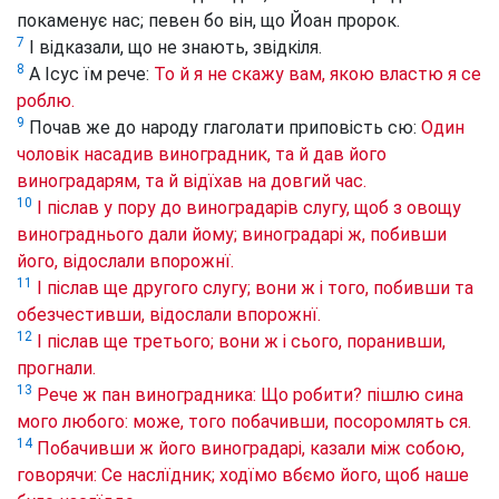
покаменує нас; певен бо він, що Йоан пророк.
7
І відказали, що не знають, звідкіля.
8
А Ісус їм рече:
То й я не скажу вам, якою властю я се
роблю.
9
Почав же до народу глаголати приповість сю:
Один
чоловік насадив виноградник, та й дав його
виноградарям, та й відїхав на довгий час.
10
І післав у пору до виноградарів слугу, щоб з овощу
винограднього дали йому; виноградарі ж, побивши
його, відослали впорожнї.
11
І післав ще другого слугу; вони ж і того, побивши та
обезчестивши, відослали впорожнї.
12
І післав ще третього; вони ж і сього, поранивши,
прогнали.
13
Рече ж пан виноградника: Що робити? пішлю сина
мого любого: може, того побачивши, посоромлять ся.
14
Побачивши ж його виноградарі, казали між собою,
говорячи: Се наслїдник; ходїмо вбємо його, щоб наше