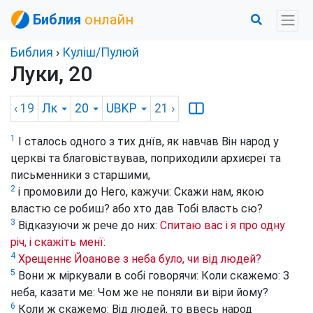
Библия
онлайн
Библия
›
Куліш/Пулюй
Луки, 20
‹ 19
Лк
20
UBKP
21
›
1
І сталось одного з тих днїв, як навчав Він народ у
церкві та благовіствував, поприходили архиєреї та
письменники з старшими,
2
і промовили до Него, кажучи: Скажи нам, якою
властю се робиш? або хто дав Тобі власть сю?
3
Відказуючи ж рече до них:
Спитаю вас і я про одну
річ, і скажіть менї:
4
Хрещеннє Йоанове з неба було, чи від людей?
5
Вони ж міркували в собі говорячи: Коли скажемо: З
неба, казати ме: Чом же не поняли ви віри йому?
6
Коли ж скажемо: Від людей, то ввесь народ