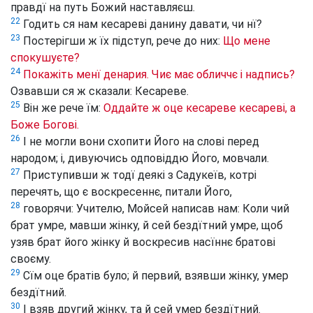
правдї на путь Божий наставляєш.
22
Годить ся нам кесареві данину давати, чи нї?
23
Постерігши ж їх підступ, рече до них:
Що мене
спокушуєте?
24
Покажіть менї денария. Чиє має обличчє і надпись?
Озвавши ся ж сказали: Кесареве.
25
Він же рече їм:
Оддайте ж оце кесареве кесареві, а
Боже Богові.
26
І не могли вони схопити Його на слові перед
народом; і, дивуючись одповіддю Його, мовчали.
27
Приступивши ж тодї деякі з Садукеїв, котрі
перечять, що є воскресеннє, питали Його,
28
говорячи: Учителю, Мойсей написав нам: Коли чий
брат умре, мавши жінку, й сей бездїтний умре, щоб
узяв брат його жінку й воскресив насїннє братові
своєму.
29
Сїм оце братів було; й первий, взявши жінку, умер
бездїтний.
30
І взяв другий жінку, та й сей умер бездїтний.