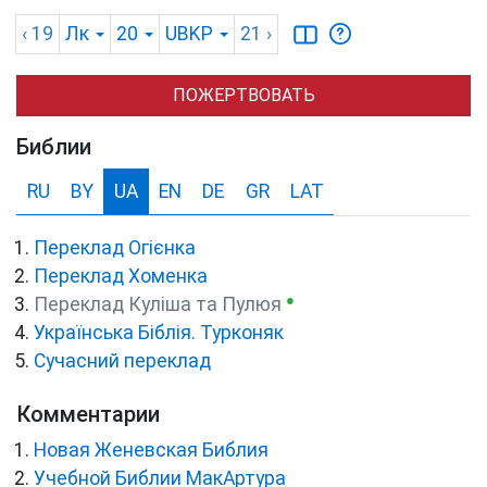
‹ 19
Лк
20
UBKP
21
›
ПОЖЕРТВОВАТЬ
Библии
RU
BY
UA
EN
DE
GR
LAT
Переклад Огієнка
Переклад Хоменка
●
Переклад Куліша та Пулюя
Українська Біблія. Турконяк
Сучасний переклад
Комментарии
Новая Женевская Библия
Учебной Библии МакАртура