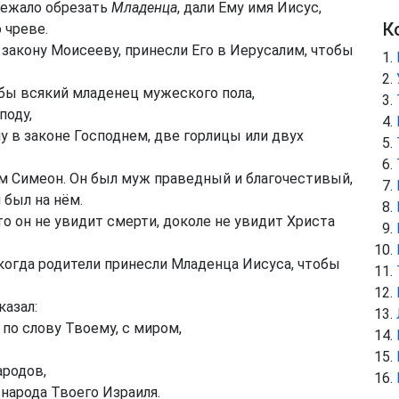
лежало обрезать
Младенца
, дали Ему имя Иисус,
К
 чреве.
 закону Моисееву, принесли Его в Иерусалим, чтобы
обы всякий младенец мужеского пола,
поду,
у в законе Господнем, две горлицы или двух
м Симеон. Он был муж праведный и благочестивый,
 был на нём.
о он не увидит смерти, доколе не увидит Христа
когда родители принесли Младенца Иисуса, чтобы
казал:
по слову Твоему, с миром,
ародов,
народа Твоего Израиля.