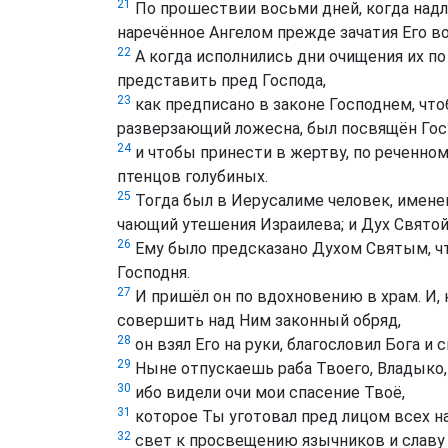
21
По прошествии восьми дней, когда над
наречённое Ангелом прежде зачатия Его во
22
А когда исполнились дни очищения их по
представить пред Господа,
23
как предписано в законе Господнем, чт
разверзающий ложесна, был посвящён Гос
24
и чтобы принести в жертву, по реченном
птенцов голубиных.
25
Тогда был в Иерусалиме человек, имене
чающий утешения Израилева; и Дух Святой
26
Ему было предсказано Духом Святым, чт
Господня.
27
И пришёл он по вдохновению в храм. И, 
совершить над Ним законный обряд,
28
он взял Его на руки, благословил Бога и с
29
Ныне отпускаешь раба Твоего, Владыко, 
30
ибо видели очи мои спасение Твоё,
31
которое Ты уготовал пред лицом всех н
32
свет к просвещению язычников и славу 