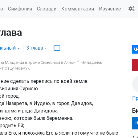
ио
Симфония
Словари
Комментарии
Изучение
глава
альный
3
глава
›
40
ча Младенца в храме Симеоном и Анной.
«Младенец
ит Отцу Моему».
ние сделать перепись по всей земле.
вириния Сириею.
й город.
Пр
да Назарета, в Иудею, в город Давидов,
Б
з дома и рода Давидова,
ною, которая была беременна.
родить Ей;
ла Его, и положила Его в ясли, потому что не было