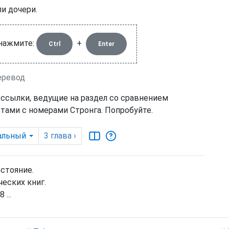
и дочери.
 нажмите:
+
Ctrl
Enter
перевод
 ссылки, ведущие на раздел со сравнением
тами с номерами Стронга. Попробуйте.
альный
3
глава
›
остояние.
еских книг.
 ...