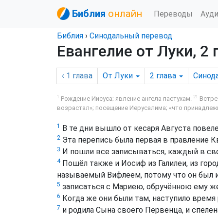
Библия
онлайн
Переводы
Ауд
Библия
›
Синодальный перевод
Евангелие от Луки, 2 
‹ 1
глава
От Луки
2
глава
Синод
1
21
Рождение Иисуса; явление ангела пастухам.
Встре
возрастал»; посещение Иерусалима; «что принадлеж
1
В те дни вышло от кесаря Августа повеле
2
Эта перепись была первая в правление К
3
И пошли все записываться, каждый в сво
4
Пошёл также и Иосиф из Галилеи, из горо
называемый Вифлеем, потому что он был и
5
записаться с Мариею, обручённою ему же
6
Когда же они были там, наступило время 
7
и родила Сына своего Первенца, и спелена