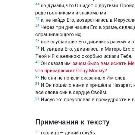
44
но думали, что Он идёт с другими. Пройд
родственниками и знакомыми
45
и, не найдя Его, возвратились в Иерусали
46
Через три дня нашли Его в храме, сидящ
спрашивающего их;
47
все слушавшие Его дивились разуму и о
48
И, увидев Его, удивились; и Матерь Его с
Твой и Я с великою скорбью искали Тебя.
49
Он сказал им:
зачем было вам искать Мен
что принадлежит Отцу Моему?
50
Но они не поняли сказанных Им слов.
51
И Он пошёл с ними и пришёл в Назарет; и
все слова сии в сердце Своём.
52
Иисус же преуспевал в премудрости и во
Примечания к тексту
24
горлица — дикий голубь.