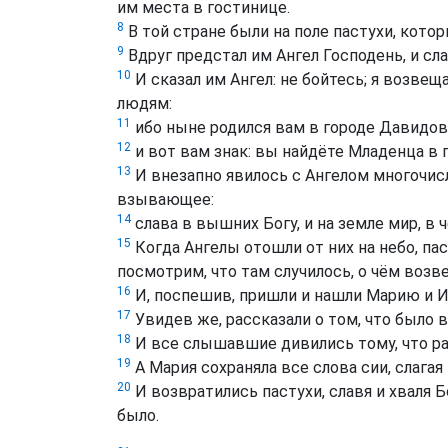
им места в гостинице.
8
В той стране были на поле пастухи, кото
9
Вдруг предстал им Ангел Господень, и сла
10
И сказал им Ангел: не бойтесь; я возве
людям:
11
ибо ныне родился вам в городе Давидов
12
и вот вам знак: вы найдёте Младенца в п
13
И внезапно явилось с Ангелом многочис
взывающее:
14
слава в вышних Богу, и на земле мир, в 
15
Когда Ангелы отошли от них на небо, пас
посмотрим, что там случилось, о чём возв
16
И, поспешив, пришли и нашли Марию и Ио
17
Увидев же, рассказали о том, что было 
18
И все слышавшие дивились тому, что ра
19
А Мария сохраняла все слова сии, слагая
20
И возвратились пастухи, славя и хваля Бо
было.