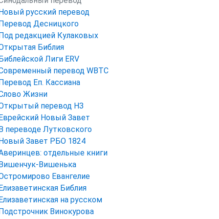
Синодальный перевод
Новый русский перевод
Перевод Десницкого
Под редакцией Кулаковых
Открытая Библия
Библейской Лиги ERV
Cовременный перевод WBTC
Перевод Еп. Кассиана
Слово Жизни
Открытый перевод НЗ
Еврейский Новый Завет
В переводе Лутковского
Новый Завет РБО 1824
Аверинцев: отдельные книги
Вишенчук-Вишенька
Остромирово Евангелие
Елизаветинская Библия
Елизаветинская на русском
Подстрочник Винокурова