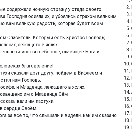
рые содержали ночную стражу у стада своего.
ва Господня осияла их; и убоялись страхом великим.
щаю вам великую радость, которая будет всем
ом Спаситель, Который есть Христос Господь;
еленах, лежащего в яслях.
ленное воинство небесное, славящее Бога и
человеках благоволение!
тухи сказали друг другу: пойдём в Вифлеем и
естил нам Господь.
сифа, и Младенца, лежащего в яслях.
возвещено им о Младенце Сём.
ссказывали им пастухи.
 в сердце Своём.
га за всё то, что слышали и видели, как им сказано