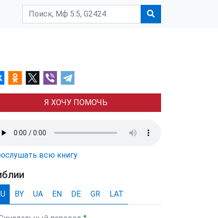
Я ХОЧУ ПОМОЧЬ
ослушать всю книгу
иблии
RU
BY
UA
EN
DE
GR
LAT
●