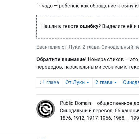
48
чадо — ребёнок; как обращение к сыну ил
Нашли в тексте
ошибку
? Выделите её и
Евангелие от Луки, 2 глава. Синодальный 
Обратите внимание
! Номера стихов — это
переводов, параллельными ссылками, текс
‹ 1
глава
От Луки
2
глава
Синод
Public Domain — общественное д
Синодальный перевод, 66 канонич
1876, 1912, 1917, 1956, 1968, ... 1998