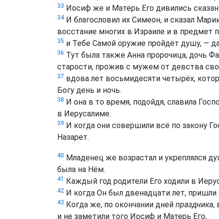
33
Иосиф же и Матерь Его дивились сказан
34
И благословил их Симеон, и сказал Марии,
восстание многих в Израиле и в предмет п
35
и Тебе Самой оружие пройдёт душу, — д
36
Тут была также Анна пророчица, дочь Фа
старости, прожив с мужем от девства сво
37
вдова лет восьмидесяти четырёх, котор
Богу день и ночь.
38
И она в то время, подойдя, славила Гос
в Иерусалиме.
39
И когда они совершили всё по закону Го
Назарет.
40
Младенец же возрастал и укреплялся дух
была на Нём.
41
Каждый год родители Его ходили в Иерус
42
И когда Он был двенадцати лет, пришли 
43
Когда же, по окончании дней
праздника
,
и не заметили того Иосиф и Матерь Его,