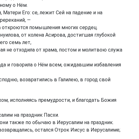
ному о Нём.
 Матери Его: се, лежит Сей на падение и на
ререканий, —
а откроются помышления многих сердец.
нуилова, от колена Асирова, достигшая глубокой
его семь лет,
ая не отходила от храма, постом и молитвою служа
пода и говорила о Нём всем, ожидавшим избавления
сподню, возвратились в Галилею, в город свой
ом, исполняясь премудрости, и благодать Божия
алим на праздник Пасхи.
они также по обычаю в Иерусалим на праздник.
 возвращались, остался Отрок Иисус в Иерусалиме;