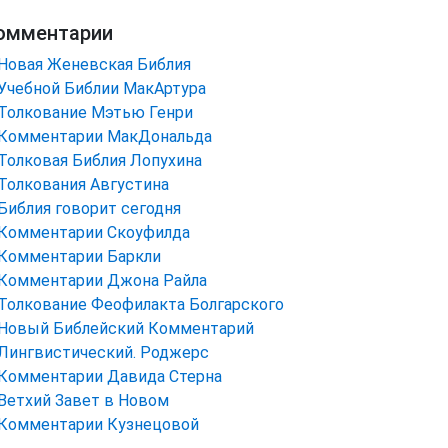
омментарии
Новая Женевская Библия
Учебной Библии МакАртура
Толкование Мэтью Генри
Комментарии МакДональда
Толковая Библия Лопухина
Толкования Августина
Библия говорит сегодня
Комментарии Скоуфилда
Комментарии Баркли
Комментарии Джона Райла
Толкование Феофилакта Болгарского
Новый Библейский Комментарий
Лингвистический. Роджерс
Комментарии Давида Стерна
Ветхий Завет в Новом
Комментарии Кузнецовой