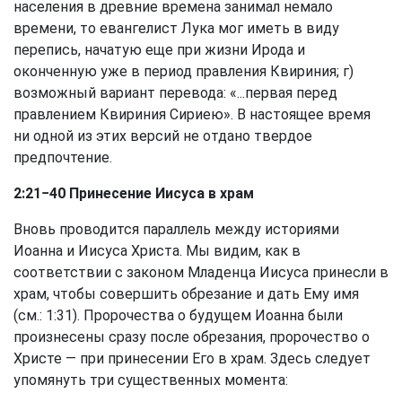
населения в древние времена занимал немало
времени, то евангелист Лука мог иметь в виду
перепись, начатую еще при жизни Ирода и
оконченную уже в период правления Квириния; г)
возможный вариант перевода: «...первая перед
правлением Квириния Сириею». В настоящее время
ни одной из этих версий не отдано твердое
предпочтение.
2:21−40 Принесение Иисуса в храм
Вновь проводится параллель между историями
Иоанна и Иисуса Христа. Мы видим, как в
соответствии с законом Младенца Иисуса принесли в
храм, чтобы совершить обрезание и дать Ему имя
(см.: 1:31). Пророчества о будущем Иоанна были
произнесены сразу после обрезания, пророчество о
Христе — при принесении Его в храм. Здесь следует
упомянуть три существенных момента: