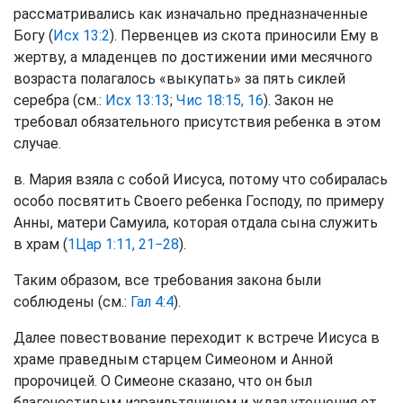
рассматривались как изначально предназначенные
Богу (
Исх 13:2
). Первенцев из скота приносили Ему в
жертву, а младенцев по достижении ими месячного
возраста полагалось «выкупать» за пять сиклей
серебра (см.:
Исх 13:13
;
Чис 18:15, 16
). Закон не
требовал обязательного присутствия ребенка в этом
случае.
в. Мария взяла с собой Иисуса, потому что собиралась
особо посвятить Своего ребенка Господу, по примеру
Анны, матери Самуила, которая отдала сына служить
в храм (
1Цар 1:11, 21−28
).
Таким образом, все требования закона были
соблюдены (см.:
Гал 4:4
).
Далее повествование переходит к встрече Иисуса в
храме праведным старцем Симеоном и Анной
пророчицей. О Симеоне сказано, что он был
благочестивым израильтянином и ждал утешения от