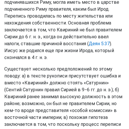
подчинявшихся Риму, могла иметь место в царстве
подчиненного Риму правителя, каким был Ирод.
Перепись проводилась по месту жительства или
нахождения собственности. Основная проблема
заключается в том, что Квириний не был правителем
Сирии до 6 г. н. э., когда он действительно ввел
налоги, ставшие причиной восстания (
Деян 5:37
).
Иисус же родился еще при жизни Ирода, который
скончался в 4 г. н. э.
Существует несколько предположений по этому
поводу: а) в тексте рукописи присутствует ошибка и
вместо «Квириний» должно стоять «Сатурнин»
(Сентий Сатурнин правил Сирией в 9−6 гг. до н. э.); б)
Квириний ранее занимал высокую должность в этом
районе; возможно, он был не правителем Сирии, но
кем-то вроде представителя «особой комиссии» в
восточной части империи; в) похожая гипотеза
заключается в том, что поскольку процесс переписи