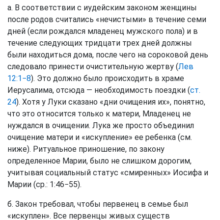
а. В соответствии с иудейским законом женщины
после родов считались «нечистыми» в течение семи
дней (если рождался младенец мужского пола) и в
течение следующих тридцати трех дней должны
были находиться дома, после чего на сороковой день
следовало принести очистительную жертву (
Лев
12:1−8
). Это должно было происходить в храме
Иерусалима, отсюда — необходимость поездки (
ст.
24
). Хотя у Луки сказано «дни очищения их», понятно,
что это относится только к матери, Младенец не
нуждался в очищении. Лука же просто объединил
очищение матери и «искупление» ее ребенка (см.
ниже). Ритуальное приношение, по закону
определенное Марии, было не слишком дорогим,
учитывая социальный статус «смиренных» Иосифа и
Марии (ср.: 1:46−55).
б. Закон требовал, чтобы первенец в семье был
«искуплен». Все первенцы живых существ