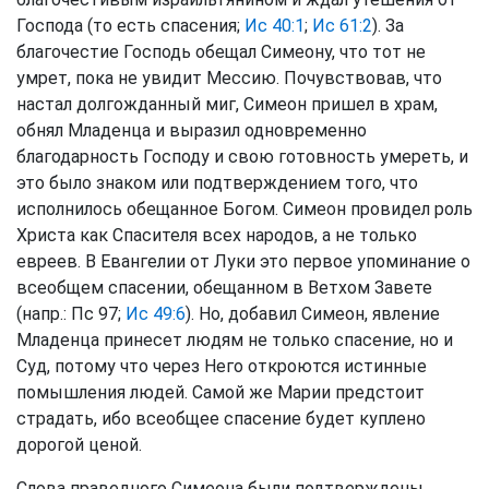
Господа (то есть спасения;
Ис 40:1
;
Ис 61:2
). За
благочестие Господь обещал Симеону, что тот не
умрет, пока не увидит Мессию. Почувствовав, что
настал долгожданный миг, Симеон пришел в храм,
обнял Младенца и выразил одновременно
благодарность Господу и свою готовность умереть, и
это было знаком или подтверждением того, что
исполнилось обещанное Богом. Симеон провидел роль
Христа как Спасителя всех народов, а не только
евреев. В Евангелии от Луки это первое упоминание о
всеобщем спасении, обещанном в Ветхом Завете
(напр.: Пс 97;
Ис 49:6
). Но, добавил Симеон, явление
Младенца принесет людям не только спасение, но и
Суд, потому что через Него откроются истинные
помышления людей. Самой же Марии предстоит
страдать, ибо всеобщее спасение будет куплено
дорогой ценой.
Слова праведного Симеона были подтверждены