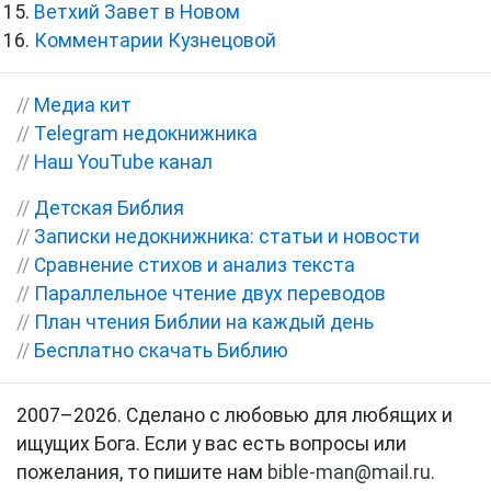
Ветхий Завет в Новом
Комментарии Кузнецовой
//
Медиа кит
//
Telegram недокнижника
//
Наш YouTube канал
//
Детская Библия
//
Записки недокнижника: статьи и новости
//
Сравнение стихов и анализ текста
//
Параллельное чтение двух переводов
//
План чтения Библии на каждый день
//
Бесплатно скачать Библию
2007–2026. Сделано с любовью для любящих и
ищущих Бога. Если у вас есть вопросы или
пожелания, то пишите нам
bible-man@mail.ru
.