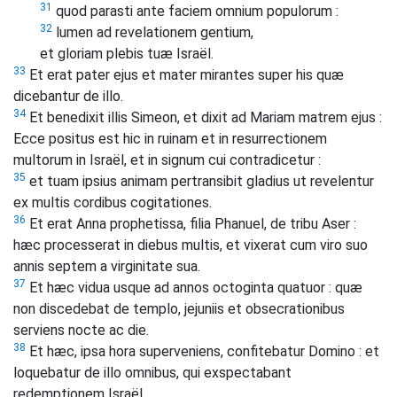
31
quod parasti ante faciem omnium populorum :
32
lumen ad revelationem gentium,
et gloriam plebis tuæ Israël.
33
Et erat pater ejus et mater mirantes super his quæ
dicebantur de illo.
34
Et benedixit illis Simeon, et dixit ad Mariam matrem ejus :
Ecce positus est hic in ruinam et in resurrectionem
multorum in Israël, et in signum cui contradicetur :
35
et tuam ipsius animam pertransibit gladius ut revelentur
ex multis cordibus cogitationes.
36
Et erat Anna prophetissa, filia Phanuel, de tribu Aser :
hæc processerat in diebus multis, et vixerat cum viro suo
annis septem a virginitate sua.
37
Et hæc vidua usque ad annos octoginta quatuor : quæ
non discedebat de templo, jejuniis et obsecrationibus
serviens nocte ac die.
38
Et hæc, ipsa hora superveniens, confitebatur Domino : et
loquebatur de illo omnibus, qui exspectabant
redemptionem Israël.