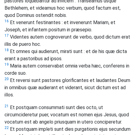
pastores loquebantur ad invicem : Transeamus usque
Bethlehem, et videamus hoc verbum, quod factum est,
quod Dominus ostendit nobis.
16
Et venerunt festinantes : et invenerunt Mariam, et
Joseph, et infantem positum in præsepio.
17
Videntes autem cognoverunt de verbo, quod dictum erat
illis de puero hoc.
18
Et omnes qui audierunt, mirati sunt : et de his quæ dicta
erant a pastoribus ad ipsos.
19
Maria autem conservabat omnia verba hæc, conferens in
corde suo.
20
Et reversi sunt pastores glorificantes et laudantes Deum
in omnibus quæ audierant et viderant, sicut dictum est ad
illos.
21
Et postquam consummati sunt dies octo, ut
circumcideretur puer, vocatum est nomen ejus Jesus, quod
vocatum est ab angelo priusquam in utero conciperetur.
22
Et postquam impleti sunt dies purgationis ejus secundum