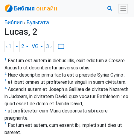
Библия
онлайн
Библия
›
Вульгата
Lucas, 2
‹ 1
2
VG
3
›
1
Factum est autem in diebus illis, exiit edictum a Cæsare
Augusto ut describeretur universus orbis.
2
Hæc descriptio prima facta est a præside Syriæ Cyrino :
3
et ibant omnes ut profiterentur singuli in suam civitatem.
4
Ascendit autem et Joseph a Galilæa de civitate Nazareth
in Judæam, in civitatem David, quæ vocatur Bethlehem : eo
quod esset de domo et familia David,
5
ut profiteretur cum Maria desponsata sibi uxore
prægnante.
6
Factum est autem, cum essent ibi, impleti sunt dies ut
pareret.