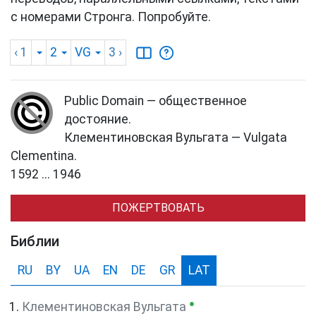
с номерами Стронга. Попробуйте.
‹ 1
2
VG
3
›
Public Domain — общественное
достояние.
Клементиновская Вульгата — Vulgata
Clementina.
1592 ... 1946
ПОЖЕРТВОВАТЬ
Библии
RU
BY
UA
EN
DE
GR
LAT
●
Клементиновская Вульгата