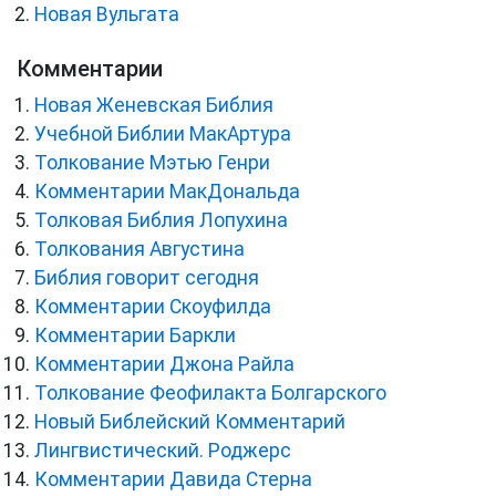
Новая Вульгата
Комментарии
Новая Женевская Библия
Учебной Библии МакАртура
Толкование Мэтью Генри
Комментарии МакДональда
Толковая Библия Лопухина
Толкования Августина
Библия говорит сегодня
Комментарии Скоуфилда
Комментарии Баркли
Комментарии Джона Райла
Толкование Феофилакта Болгарского
Новый Библейский Комментарий
Лингвистический. Роджерс
Комментарии Давида Стерна