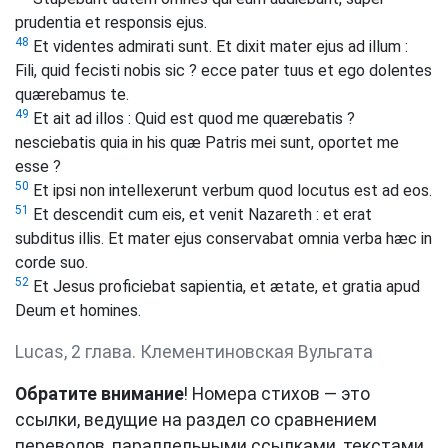
prudentia et responsis ejus.
48
Et videntes admirati sunt. Et dixit mater ejus ad illum :
Fili, quid fecisti nobis sic ? ecce pater tuus et ego dolentes
quærebamus te.
49
Et ait ad illos : Quid est quod me quærebatis ?
nesciebatis quia in his quæ Patris mei sunt, oportet me
esse ?
50
Et ipsi non intellexerunt verbum quod locutus est ad eos.
51
Et descendit cum eis, et venit Nazareth : et erat
subditus illis. Et mater ejus conservabat omnia verba hæc in
corde suo.
52
Et Jesus proficiebat sapientia, et ætate, et gratia apud
Deum et homines.
Lucas, 2 глава. Клементиновская Вульгата
Обратите внимание
! Номера стихов — это
ссылки, ведущие на раздел со сравнением
переводов, параллельными ссылками, текстами