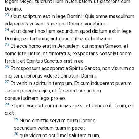
legem Moysi, tulerunt illum in Jerusalem, ut sisterent eum
Domino,
23
sicut scriptum est in lege Domini : Quia omne masculinum
adaperiens vulvam, sanctum Domino vocabitur :
24
et ut darent hostiam secundum quod dictum est in lege
Domini, par turturum, aut duos pullos columbarum.
25
Et ecce homo erat in Jerusalem, cui nomen Simeon, et
homo iste justus, et timoratus, exspectans consolationem
Israël : et Spiritus Sanctus erat in eo.
26
Et responsum acceperat a Spiritu Sancto, non visurum se
mortem, nisi prius videret Christum Domini.
27
Et venit in spiritu in templum. Et cum inducerent puerum
Jesum parentes ejus, ut facerent secundum
consuetudinem legis pro eo,
28
et ipse accepit eum in ulnas suas : et benedixit Deum, et
dixit :
29
Nunc dimittis servum tuum Domine,
secundum verbum tuum in pace :
30
quia viderunt oculi mei salutare tuum,