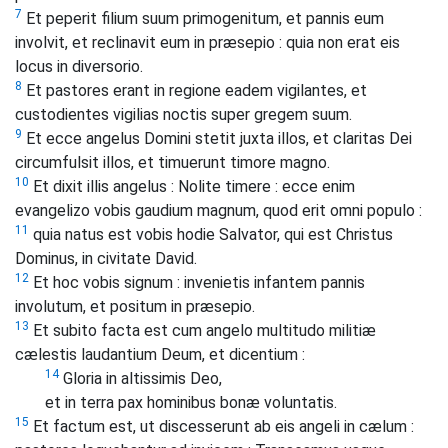
7
Et peperit filium suum primogenitum, et pannis eum
involvit, et reclinavit eum in præsepio : quia non erat eis
locus in diversorio.
8
Et pastores erant in regione eadem vigilantes, et
custodientes vigilias noctis super gregem suum.
9
Et ecce angelus Domini stetit juxta illos, et claritas Dei
circumfulsit illos, et timuerunt timore magno.
10
Et dixit illis angelus : Nolite timere : ecce enim
evangelizo vobis gaudium magnum, quod erit omni populo :
11
quia natus est vobis hodie Salvator, qui est Christus
Dominus, in civitate David.
12
Et hoc vobis signum : invenietis infantem pannis
involutum, et positum in præsepio.
13
Et subito facta est cum angelo multitudo militiæ
cælestis laudantium Deum, et dicentium :
14
Gloria in altissimis Deo,
et in terra pax hominibus bonæ voluntatis.
15
Et factum est, ut discesserunt ab eis angeli in cælum :