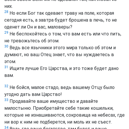
них.
28
Но если Бог так одевает траву на поле, которая
сегодня есть, а завтра будет брошена в печь, то не
оденет ли Он и вас, маловеры?
29
Не беспокойтесь о том, что вам есть или что пить,
не тревожьтесь об этом.
30
Ведь все язычники этого мира только об этом и
думают, но ваш Отец знает, что вы нуждаетесь в
этом.
31
Ищите лучше Его Царства, и это тоже будет дано
вам.
32
Не бойся, малое стадо, ведь вашему Отцу было
угодно дать вам Царство!
33
Продавайте ваше имущество и давайте
милостыню. Приобретайте себе такие кошельки,
которые не изнашиваются, сокровища на небесах, где
ни вор к ним не подберется, ни моль их не съест.
34
Ведь где ваше богатство, там будет и ваше