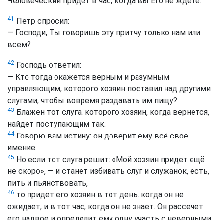
Человеческий придет в час, когда вы Его не ждете.
41
Петр спросил:
— Господи, Ты говоришь эту притчу только нам или
всем?
42
Господь ответил:
— Кто тогда окажется верным и разумным
управляющим, которого хозяин поставил над другими
слугами, чтобы вовремя раздавать им пищу?
43
Блажен тот слуга, которого хозяин, когда вернется,
найдет поступающим так.
44
Говорю вам истину: он доверит ему всё свое
имение.
45
Но если тот слуга решит: «Мой хозяин придет ещё
не скоро», — и станет избивать слуг и служанок, есть,
пить и пьянствовать,
46
то придет его хозяин в тот день, когда он не
ожидает, и в тот час, когда он не знает. Он рассечет
его надвое и определит ему одну участь с неверными.