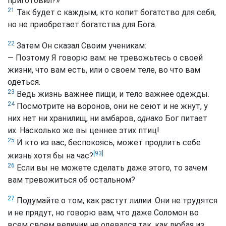
приготовил?»
21
Так будет с каждым, кто копит богатство для себя,
но не приобретает богатства для Бога.
22
Затем Он сказал Своим ученикам:
— Поэтому Я говорю вам: не тревожьтесь о своей
жизни, что вам есть, или о своем теле, во что вам
одеться.
23
Ведь жизнь важнее пищи, и тело важнее одежды.
24
Посмотрите на воронов, они не сеют и не жнут, у
них нет ни хранилищ, ни амбаров,
однако
Бог питает
их. Насколько же вы ценнее этих птиц!
25
И кто из вас, беспокоясь, может продлить себе
[93]
жизнь хотя бы на час?
26
Если вы не можете сделать даже этого, то зачем
вам тревожиться об остальном?
27
Подумайте о том, как растут лилии. Они не трудятся
и не прядут, но говорю вам, что даже Соломон во
всем своем величии не одевался так, как любая из