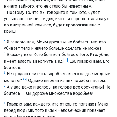
ничего тайного, что не стало бы известным.
3
Поэтому то, что вы говорите в темноте, будет
услышано при свете дня, и что вы прошептали на ухо
во внутренней комнате, будет провозглашено с
крыш.
4
Я говорю вам, Моим друзьям: не бойтесь тех, кто
убивает тело и ничего больше сделать не может.
5
Я скажу вам, Кого бояться: бойтесь Того, Кто, убив,
[91]
имеет власть ввергнуть в ад
. Да, говорю вам, Его
бойтесь.
6
Не продают ли пять воробьев всего за две медные
[92]
монеты?
Однако ни один из них не забыт Богом.
7
А у вас даже и волосы на голове все сосчитаны! Не
бойтесь — вы дороже множества воробьев!
8
Говорю вам: каждого, кто открыто признает Меня
перед людьми, того и Сын Человеческий признает
перед Божьими ангелами,