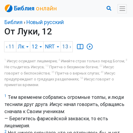
Библия
онлайн
Библия
›
Новый русский
От Луки, 12
‹ 11
Лк
12
NRT
13
›
1
4
8
Иисус осуждает лицемерие;
Имейте страх только перед Богом;
13
22
Не стыдитесь Иисуса;
Притча о безумном богаче;
Иисус
35
49
говорит о беспокойстве;
Притча о верных слугах;
Иисус
54
предупреждает о грядущих разделениях;
Иисус говорит о
приметах времени.
1
Тем временем собрались огромные толпы, и люди
теснили друг друга.
Иисус
начал говорить, обращаясь
сначала к Своим ученикам:
— Берегитесь фарисейской закваски, то есть
лицемерия.
2
Нет ничего скрытого, что не открылось бы, и нет