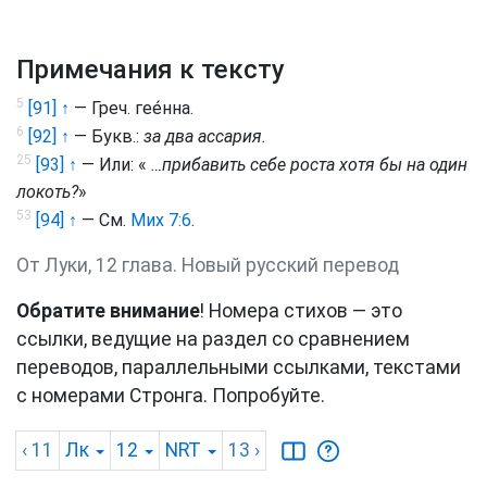
Примечания к тексту
5
[91] ↑
— Греч.
гее́нна
.
6
[92] ↑
— Букв.:
за два ассария.
25
[93] ↑
— Или: «
…прибавить себе роста хотя бы на один
локоть?
»
53
[94] ↑
— См.
Мих 7:6
.
От Луки, 12 глава. Новый русский перевод
Обратите внимание
! Номера стихов — это
ссылки, ведущие на раздел со сравнением
переводов, параллельными ссылками, текстами
с номерами Стронга. Попробуйте.
‹ 11
Лк
12
NRT
13
›