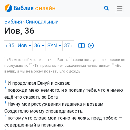
Библия
онлайн
Библия
›
Синодальный
Иов, 36
‹ 35
Иов
36
SYN
37
›
1
11
«Я имею ещё что сказать за Бога»;
«если послушают»... «если не
17
26
послушают»;
«Ты преисполнен суждениями нечестивых»;
«Бог
велик, и мы не можем познать Его»: дождь.
1
И продолжал Елиуй и сказал:
2
подожди меня немного, и я покажу тебе, что я имею
ещё что сказать за Бога.
3
Начну мои рассуждения издалека и воздам
Создателю моему справедливость,
4
потому что слова мои точно не ложь: пред тобою —
совершенный в познаниях.