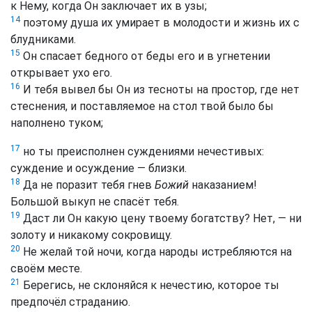
к Нему, когда Он заключает их в узы;
14
поэтому душа их умирает в молодости и жизнь их с
блудниками.
15
Он спасает бедного от беды его и в угнетении
открывает ухо его.
16
И тебя вывел бы Он из тесноты на простор, где нет
стеснения, и поставляемое на стол твой было бы
наполнено туком;
17
но ты преисполнен суждениями нечестивых:
суждение и осуждение — близки.
18
Да не поразит тебя гнев
Божий
наказанием!
Большой выкуп не спасёт тебя.
19
Даст ли Он какую цену твоему богатству? Нет, — ни
золоту и никакому сокровищу.
20
Не желай той ночи, когда народы истребляются на
своём месте.
21
Берегись, не склоняйся к нечестию, которое ты
предпочёл страданию.