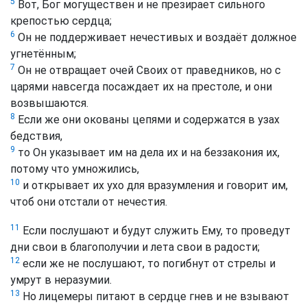
5
Вот, Бог могуществен и не презирает сильного
крепостью сердца;
6
Он не поддерживает нечестивых и воздаёт должное
угнетённым;
7
Он не отвращает очей Своих от праведников, но с
царями навсегда посаждает их на престоле, и они
возвышаются.
8
Если же они окованы цепями и содержатся в узах
бедствия,
9
то Он указывает им на дела их и на беззакония их,
потому что умножились,
10
и открывает их ухо для вразумления и говорит им,
чтоб они отстали от нечестия.
11
Если послушают и будут служить Ему, то проведут
дни свои в благополучии и лета свои в радости;
12
если же не послушают, то погибнут от стрелы и
умрут в неразумии.
13
Но лицемеры питают в сердце гнев и не взывают