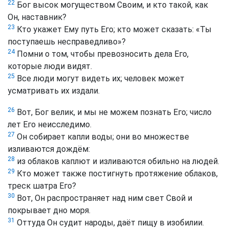
22
Бог высок могуществом Своим, и кто такой, как
Он, наставник?
23
Кто укажет Ему путь Его; кто может сказать: «Ты
поступаешь несправедливо»?
24
Помни о том, чтобы превозносить дела Его,
которые люди видят.
25
Все люди могут видеть их; человек может
усматривать их издали.
26
Вот, Бог велик, и мы не можем познать Его; число
лет Его неисследимо.
27
Он собирает капли воды; они во множестве
изливаются дождём:
28
из облаков каплют и изливаются обильно на людей.
29
Кто может также постигнуть протяжение облаков,
треск шатра Его?
30
Вот, Он распространяет над ним свет Свой и
покрывает дно моря.
31
Оттуда Он судит народы, даёт пищу в изобилии.