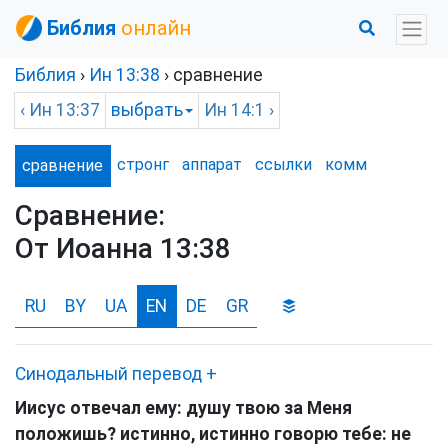
Библия
онлайн
Библия
›
Ин
13:38
› сравнение
‹
Ин
13:37
выбрать
Ин
14:1 ›
стронг
аппарат
ссылки
комм
сравнение
Сравнение:
От Иоанна 13:38
RU
BY
UA
EN
DE
GR
Синодальный перевод
+
Иисус отвечал ему:
душу твою за Меня
положишь? истинно, истинно говорю тебе: не