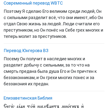
Cовременный перевод WBTC
Поэтому Я сделаю Его великим среди людей, Он
с сильными разделит всё, что они имеют, ибо Он
отдал Свою жизнь за людей. Люди считали его
преступником, но Он понёс на Себе грех многих и
теперь молит за преступников.
Перевод Юнгерова ВЗ
Посему Он получит в наследие многих и
разделит добычу с сильными, за то что на
смерть предана была душа Его и Он причтен к
беззаконникам, и Он грехи многих понес и за
беззакония их предан.
Елизаветинская Библия
Сегѡ̀ ра́ди то́й наслѣ́дитъ мно́гихъ и҆