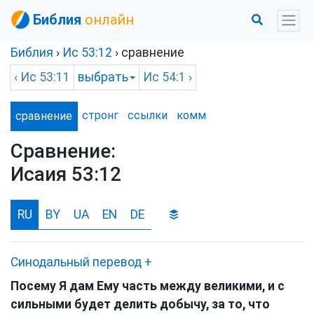
Библия
онлайн
Библия
›
Ис
53:12
› сравнение
‹
Ис
53:11
выбрать
Ис
54:1 ›
стронг
ссылки
комм
сравнение
Сравнение:
Исаия 53:12
RU
BY
UA
EN
DE
Синодальный перевод
+
Посему Я дам Ему часть между великими, и с
сильными будет делить добычу, за то, что