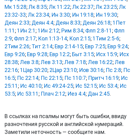
Мк 15:28
;
Лк 8:35
;
Лк 11:22
;
Лк 22:37
;
Лк 23:25
;
Лк
23:32-33
;
Лк 23:34
;
Ин 3:30
;
Ин 19:18
;
Ин 19:30
;
Деян 2:33
;
Деян 4:4
;
Деян 8:33
;
Деян 26:18
;
1Пет
1:11
;
1Ин 2:1
;
1Ин 2:12
;
Рим 8:34
;
Флп 2:8-11
;
Флп
2:9
;
Флп 2:17
;
Кол 1:13-14
;
Кол 2:15
;
1Тим 2:5-6
;
2Тим 2:26
;
Тит 2:14
;
Евр 2:14-15
;
Евр 7:25
;
Евр 9:24
;
Евр 9:26
;
Евр 9:28
;
Евр 12:2
;
Быт 3:15
;
Исх 15:9
;
Исх
28:38
;
Лев 3:8
;
Лев 3:13
;
Лев 7:18
;
Лев 16:22
;
Лев
22:16
;
1Цар 30:20
;
2Цар 23:10
;
Иов 30:16
;
Пс 2:8
;
Пс
16:5
;
Пс 22:14
;
Пс 22:15
;
Пс 110:7
;
Притч 16:19
;
Ис
25:11
;
Ис 40:10
;
Ис 49:24-25
;
Ис 52:15
;
Ис 53:4
;
Ис
53:5
;
Ис 53:11
;
Плач 2:12
;
Иез 4:4
;
Дан 2:45
.
В ссылках на псалмы могут быть ошибки, ввиду
разночтения русской и английской нумераций.
Заметили неточность — сообщите нам.