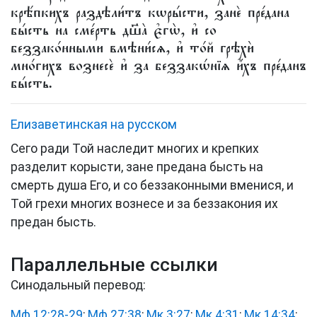
крѣ́пкихъ раздѣли́тъ кѡры́сти, занѐ пре́дана
бы́сть на сме́рть дш҃а̀ є҆гѡ̀, и҆ со
беззако́нными вмѣни́сѧ, и҆ то́й грѣхѝ
мно́гихъ вознесѐ и҆ за беззакѡ́нїѧ и҆́хъ пре́данъ
бы́сть.
Елизаветинская на русском
Сего ради Той наследит многих и крепких
разделит корысти, зане предана бысть на
смерть душа Его, и со беззаконными вменися, и
Той грехи многих вознесе и за беззакония их
предан бысть.
Параллельные ссылки
Синодальный перевод:
Мф 12:28-29
;
Мф 27:38
;
Мк 3:27
;
Мк 4:31
;
Мк 14:34
;