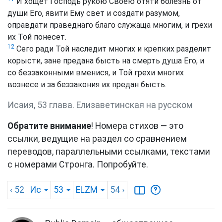
И хощет Господь рукою Своею отяти болезнь от
души Его, явити Ему свет и создати разумом,
оправдати праведнаго благо служаща многим, и грехи
их Той понесет.
12
Сего ради Той наследит многих и крепких разделит
корысти, зане предана бысть на смерть душа Его, и
со беззаконными вменися, и Той грехи многих
вознесе и за беззакония их предан бысть.
Исаия, 53 глава. Елизаветинская на русском
Обратите внимание
! Номера стихов — это
ссылки, ведущие на раздел со сравнением
переводов, параллельными ссылками, текстами
с номерами Стронга. Попробуйте.
‹ 52
Ис
53
ELZM
54
›