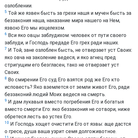
озлоблении.
5
Той же язвен бысть за грехи нашя и мучен бысть за
беззакония наша, наказание мира нашего на Нем,
язвою Его мы изцелехом.
6
Вси яко овцы заблудихом: человек от пути своего
заблуди, и Господь предаде Его грех ради наших.
7
И Той, зане озлоблен бысть, не отверзает уст Своих:
яко овча на заколение ведеся, и яко агнец пред
стригущим его безгласен, тако не отверзает уст
Своих.
8
Во смирении Его суд Его взятся: род же Его кто
исповесть? Яко вземлется от земли живот Его, ради
беззаконий людий Моих ведеся на смерть.
9
И дам лукавыя вместо погребения Его и богатыя
вместо смерти Его: яко беззакония не сотвори, ниже
обретеся лесть во устех Его.
10
И Господь хощет очистити Его от язвы: аще дастся
о гресе, душа ваша узрит семя долгоживотное.
11