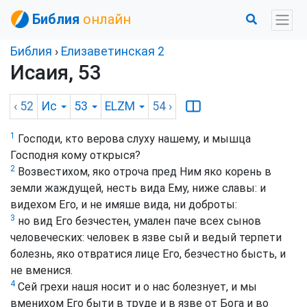
Библия
онлайн
Библия
›
Елизаветинская 2
Исаия, 53
‹ 52
Ис
53
ELZM
54
›
1
Господи, кто верова слуху нашему, и мышца
Господня кому открыся?
2
Возвестихом, яко отроча пред Ним яко корень в
земли жаждущей, несть вида Ему, ниже славы: и
видехом Его, и не имяше вида, ни доброты:
3
но вид Его безчестен, умален паче всех сынов
человеческих: человек в язве сый и ведый терпети
болезнь, яко отвратися лице Его, безчестно бысть, и
не вменися.
4
Сей грехи нашя носит и о нас болезнует, и мы
вменихом Его быти в труде и в язве от Бога и во