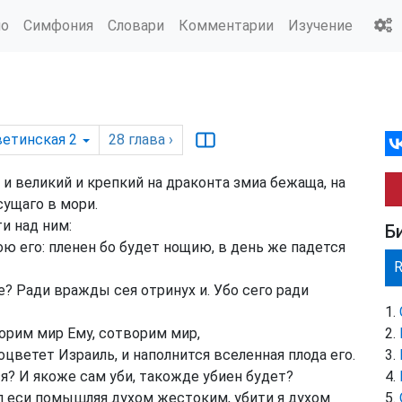
ио
Симфония
Словари
Комментарии
Изучение
ветинская 2
28
глава
›
и великий и крепкий на драконта змиа бежаща, на
сущаго в мори.
и над ним:
Б
ою его: пленен бо будет нощию, в день же падется
? Ради вражды сея отринух и. Убо сего ради
орим мир Ему, сотворим мир,
цветет Израиль, и наполнится вселенная плода его.
ся? И якоже сам уби, такожде убиен будет?
ыл еси помышляя духом жестоким, убити я духом