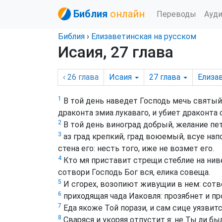
Библия
онлайн
Переводы
Ауд
Библия
›
Елизаветинская на русском
Исаия, 27 глава
‹ 26
глава
Исаия
27
глава
Елиза
1
В той день наведет Господь мечь святый 
драконта змиа лукаваго, и убиет драконта 
2
В той день виноград добрый, желание пет
3
аз град крепкий, град воюемый, всуе нап
стена его: несть того, иже не возмет его.
4
Кто мя приставит стрещи стеблие на ниве
сотвори Господь Бог вся, елика совеща.
5
И сгорех, возопиют живущии в нем: сотв
6
приходящая чада Иаковля: прозябнет и про
7
Еда якоже Той порази, и сам сице уязвит
8
Сваряся и укоряя отпустит я: не Ты ли б