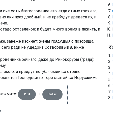
 сие есть благословение его, егда отиму грех его,
о аки прах дробный: и не пребудут древеса их, и
ече.
тадо оставленое: и будет много время в пажить, и
ака, занеже изсхнет: жены грядущыя с позорища,
К
, сего ради не ущедрит Сотворивый я, ниже
 ровенника речнаго, даже до Ринокоруры (града):
му.
еликою, и приидут погубляемии во стране
оклонятся Господеви на горе святей во Иерусалиме.
 нажмите:
+
Ctrl
Enter
м