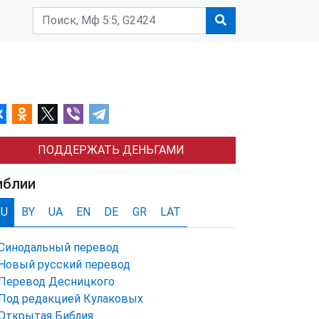
ПОДДЕРЖАТЬ ДЕНЬГАМИ
иблии
RU
BY
UA
EN
DE
GR
LAT
Синодальный перевод
Новый русский перевод
Перевод Десницкого
Под редакцией Кулаковых
Открытая Библия