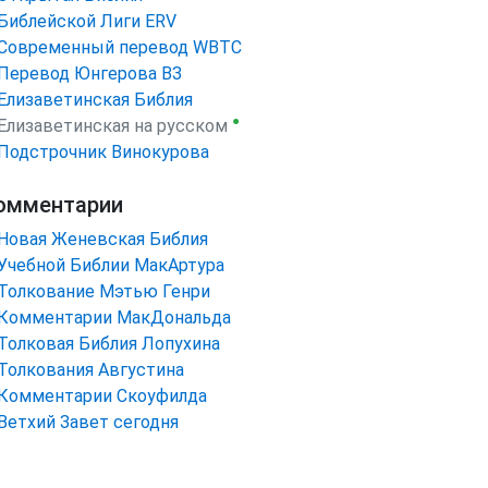
Библейской Лиги ERV
Cовременный перевод WBTC
Перевод Юнгерова ВЗ
Елизаветинская Библия
●
Елизаветинская на русском
Подстрочник Винокурова
омментарии
Новая Женевская Библия
Учебной Библии МакАртура
Толкование Мэтью Генри
Комментарии МакДональда
Толковая Библия Лопухина
Толкования Августина
Комментарии Скоуфилда
Ветхий Завет сегодня