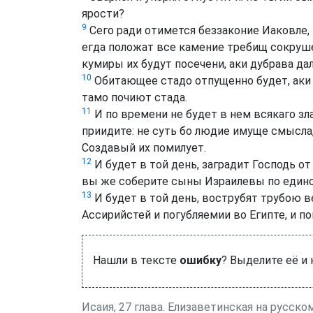
ярости?
9
Сего ради отимется беззаконие Иаковле, и
егда положат все камение требищ сокрушен
кумиры их будут посечени, аки дубрава дал
10
Обитающее стадо отпущенно будет, аки с
тамо почиют стада.
11
И по времени не будет в нем всякаго зл
приидите: не суть бо людие имуще смысла
Создавый их помилует.
12
И будет в той день, заградит Господь от
вы же соберите сыны Израилевы по едино
13
И будет в той день, вострубят трубою в
Ассирийстей и погубляемии во Египте, и п
Нашли в тексте
ошибку
? Выделите её и
Исаия, 27 глава. Елизаветинская на русско