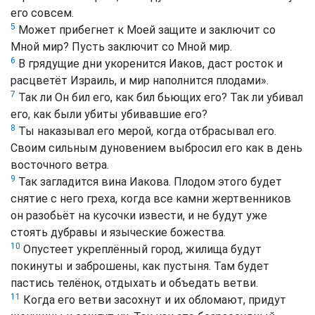
его совсем.
5
Может прибегнет к Моей защите и заключит со
Мной мир? Пусть заключит со Мной мир.
6
В грядущие дни укоренится Иаков, даст росток и
расцветёт Израиль, и мир наполнится плодами».
7
Так ли Он бил его, как бил бьющих его? Так ли убивал
его, как были убиты убивавшие его?
8
Ты наказывал его мерой, когда отбрасывал его.
Своим сильным дуновением выбросил его как в день
восточного ветра.
9
Так загладится вина Иакова. Плодом этого будет
снятие с него греха, когда все камни жертвенников
он разобьёт на кусочки извести, и не будут уже
стоять дубравы и языческие божества.
10
Опустеет укреплённый город, жилища будут
покинуты и заброшены, как пустыня. Там будет
пастись телёнок, отдыхать и объедать ветви.
11
Когда его ветви засохнут и их обломают, придут