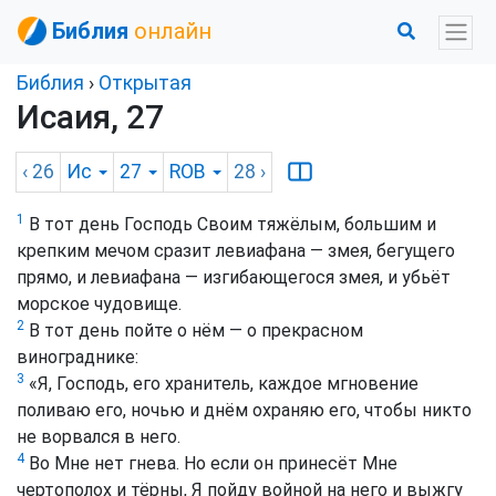
Библия
онлайн
Библия
›
Открытая
Исаия, 27
‹ 26
Ис
27
ROB
28
›
1
В тот день Господь Своим тяжёлым, большим и
крепким мечом сразит левиафана — змея, бегущего
прямо, и левиафана — изгибающегося змея, и убьёт
морское чудовище.
2
В тот день пойте о нём — о прекрасном
винограднике:
3
«Я, Господь, его хранитель, каждое мгновение
поливаю его, ночью и днём охраняю его, чтобы никто
не ворвался в него.
4
Во Мне нет гнева. Но если он принесёт Мне
чертополох и тёрны, Я пойду войной на него и выжгу