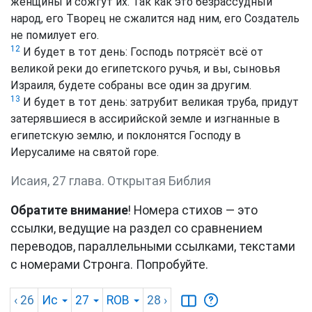
женщины и сожгут их. Так как это безрассудный
народ, его Творец не сжалится над ним, его Создатель
не помилует его.
12
И будет в тот день: Господь потрясёт всё от
великой реки до египетского ручья, и вы, сыновья
Израиля, будете собраны все один за другим.
13
И будет в тот день: затрубит великая труба, придут
затерявшиеся в ассирийской земле и изгнанные в
египетскую землю, и поклонятся Господу в
Иерусалиме на святой горе.
Исаия, 27 глава. Открытая Библия
Обратите внимание
! Номера стихов — это
ссылки, ведущие на раздел со сравнением
переводов, параллельными ссылками, текстами
с номерами Стронга. Попробуйте.
‹ 26
Ис
27
ROB
28
›