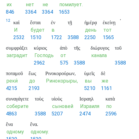
их
нет
не
помилует.
846
3364
3364
1653
12
᾽
καὶ
ἔσται
ἐν
τῇ
ἡμέρᾳ
ἐκείνῃ
И
будет
в
день
тот
2532
1510
1722
3588
2250
1565
συμφράξει
κύριος
ἀπὸ
τῆς
διώρυγος
τοῦ
заградит
Господь
от
канала
2962
575
3588
3588
ποταμοῦ
ἕως
Ρινοκορούρων,
ὑμεῖς
δὲ
реки́
до
Ринокорыры,
вы
же
4215
2193
5210
1161
συναγάγετε
τοὺς
υἱοὺς
Ισραηλ
κατὰ
соберите
сыновей
Израиля
по
4863
3588
5207
2474
2596
ἕνα
ἕνα.
одному
одному.