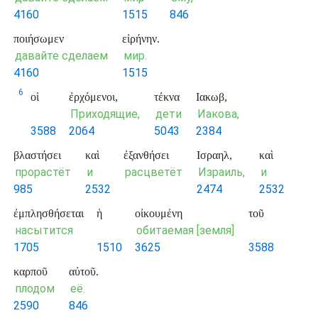
4160
1515
846
ποιήσωμεν
εἰρήνην.
давайте сделаем
мир.
4160
1515
6
οἱ
ἐρχόμενοι,
τέκνα
Ιακωβ,
Приходящие,
дети
Иакова,
3588
2064
5043
2384
βλαστήσει
καὶ
ἐξανθήσει
Ισραηλ,
καὶ
прорастёт
и
расцветёт
Израиль,
и
985
2532
2474
2532
ἐμπλησθήσεται
ἡ
οἰκουμένη
τοῦ
насытится
обитаемая [земля]
1705
1510
3625
3588
καρποῦ
αὐτοῦ.
плодом
её.
2590
846