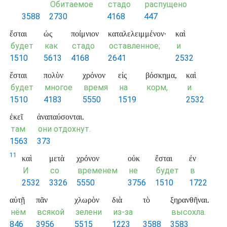
Обитаемое
стадо
распущено
3588
2730
4168
447
ἔσται
ὡς
ποίμνιον
καταλελειμμένον·
καὶ
будет
как
стадо
оставленное;
и
1510
5613
4168
2641
2532
ἔσται
πολὺν
χρόνον
εἰς
βόσκημα,
καὶ
будет
многое
время
на
корм,
и
1510
4183
5550
1519
2532
ἐκεῖ
ἀναπαύσονται.
там
они отдохнут.
1563
373
11
καὶ
μετὰ
χρόνον
οὐκ
ἔσται
ἐν
И
со
временем
не
будет
в
2532
3326
5550
3756
1510
1722
αὐτῇ
πᾶν
χλωρὸν
διὰ
τὸ
ξηρανθῆναι.
нём
всякой
зелени
из-за
высохла.
846
3956
5515
1223
3588
3583