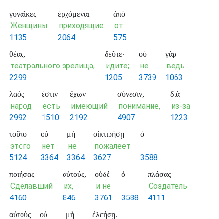
γυναῖκες
ἐρχόμεναι
ἀπὸ
Женщины
приходящие
от
1135
2064
575
θέας,
δεῦτε·
οὐ
γὰρ
театрального зрелища,
идите;
не
ведь
2299
1205
3739
1063
λαός
ἐστιν
ἔχων
σύνεσιν,
διὰ
народ
есть
имеющий
понимание,
из-за
2992
1510
2192
4907
1223
τοῦτο
οὐ
μὴ
οἰκτιρήσῃ
ὁ
этого
нет
не
пожалеет
5124
3364
3364
3627
3588
ποιήσας
αὐτούς,
οὐδὲ
ὁ
πλάσας
Сделавший
их,
и не
Создатель
4160
846
3761
3588
4111
αὐτοὺς
οὐ
μὴ
ἐλεήσῃ.