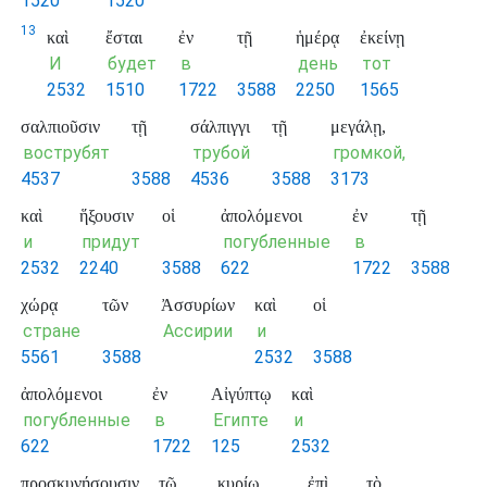
1520
1520
13
καὶ
ἔσται
ἐν
τῇ
ἡμέρᾳ
ἐκείνῃ
И
будет
в
день
тот
2532
1510
1722
3588
2250
1565
σαλπιοῦσιν
τῇ
σάλπιγγι
τῇ
μεγάλῃ,
вострубят
трубой
громкой,
4537
3588
4536
3588
3173
καὶ
ἥξουσιν
οἱ
ἀπολόμενοι
ἐν
τῇ
и
придут
погубленные
в
2532
2240
3588
622
1722
3588
χώρᾳ
τῶν
Ἀσσυρίων
καὶ
οἱ
стране
Ассирии
и
5561
3588
2532
3588
ἀπολόμενοι
ἐν
Αἰγύπτῳ
καὶ
погубленные
в
Египте
и
622
1722
125
2532
προσκυνήσουσιν
τῷ
κυρίῳ
ἐπὶ
τὸ