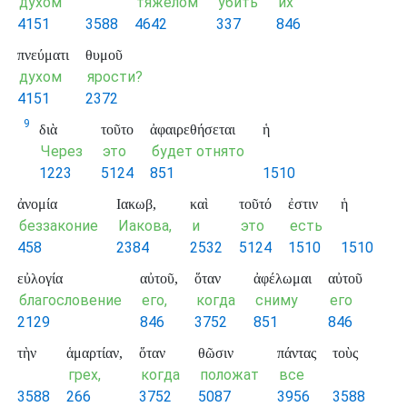
духом
тяжёлом
убить
их
4151
3588
4642
337
846
πνεύματι
θυμοῦ
духом
ярости?
4151
2372
9
διὰ
τοῦτο
ἀφαιρεθήσεται
ἡ
Через
это
будет отнято
1223
5124
851
1510
ἀνομία
Ιακωβ,
καὶ
τοῦτό
ἐστιν
ἡ
беззаконие
Иакова,
и
это
есть
458
2384
2532
5124
1510
1510
εὐλογία
αὐτοῦ,
ὅταν
ἀφέλωμαι
αὐτοῦ
благословение
его,
когда
сниму
его
2129
846
3752
851
846
τὴν
ἁμαρτίαν,
ὅταν
θῶσιν
πάντας
τοὺς
грех,
когда
положат
все
3588
266
3752
5087
3956
3588