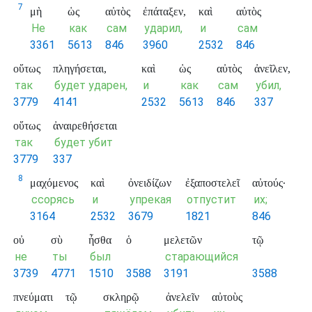
7
μὴ
ὡς
αὐτὸς
ἐπάταξεν,
καὶ
αὐτὸς
Не
как
сам
ударил,
и
сам
3361
5613
846
3960
2532
846
οὕτως
πληγήσεται,
καὶ
ὡς
αὐτὸς
ἀνεῖλεν,
так
будет ударен,
и
как
сам
убил,
3779
4141
2532
5613
846
337
οὕτως
ἀναιρεθήσεται
так
будет убит
3779
337
8
μαχόμενος
καὶ
ὀνειδίζων
ἐξαποστελεῖ
αὐτούς·
ссорясь
и
упрекая
отпустит
их;
3164
2532
3679
1821
846
οὐ
σὺ
ἦσθα
ὁ
μελετῶν
τῷ
не
ты
был
старающийся
3739
4771
1510
3588
3191
3588
πνεύματι
τῷ
σκληρῷ
ἀνελεῖν
αὐτοὺς