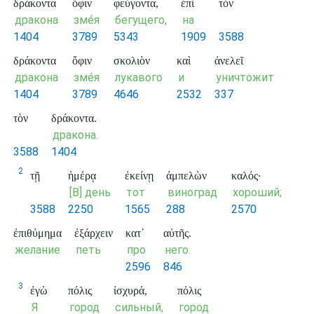
δράκοντα
ὄφιν
φεύγοντα,
ἐπὶ
τὸν
дракона
зме́я
бегущего,
на
1404
3789
5343
1909
3588
δράκοντα
ὄφιν
σκολιὸν
καὶ
ἀνελεῖ
дракона
зме́я
лукавого
и
уничтожит
1404
3789
4646
2532
337
τὸν
δράκοντα.
дракона.
3588
1404
2
τῇ
ἡμέρᾳ
ἐκείνῃ
ἀμπελὼν
καλός·
[В] день
тот
виноград
хороший;
3588
2250
1565
288
2570
ἐπιθύμημα
ἐξάρχειν
κατ᾽
αὐτῆς.
желание
петь
про
него.
2596
846
3
ἐγὼ
πόλις
ἰσχυρά,
πόλις
Я
город
сильный,
город