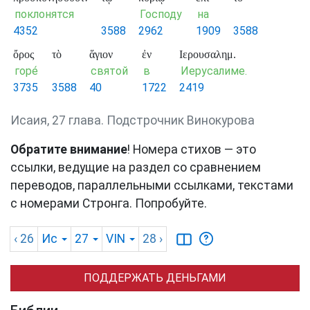
поклонятся
Господу
на
4352
3588
2962
1909
3588
ὄρος
τὸ
ἅγιον
ἐν
Ιερουσαλημ.
горе́
святой
в
Иерусалиме.
3735
3588
40
1722
2419
Исаия, 27 глава. Подстрочник Винокурова
Обратите внимание
! Номера стихов — это
ссылки, ведущие на раздел со сравнением
переводов, параллельными ссылками, текстами
с номерами Стронга. Попробуйте.
‹ 26
Ис
27
VIN
28
›
ПОДДЕРЖАТЬ ДЕНЬГАМИ