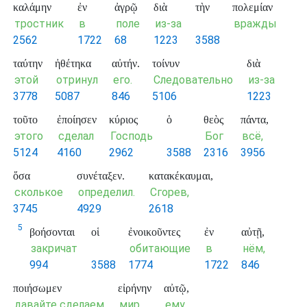
καλάμην
ἐν
ἀγρῷ
διὰ
τὴν
πολεμίαν
тростник
в
поле
из-за
вражды
2562
1722
68
1223
3588
ταύτην
ἠθέτηκα
αὐτήν.
τοίνυν
διὰ
этой
отринул
его.
Следовательно
из-за
3778
5087
846
5106
1223
τοῦτο
ἐποίησεν
κύριος
ὁ
θεὸς
πάντα,
этого
сделал
Господь
Бог
всё,
5124
4160
2962
3588
2316
3956
ὅσα
συνέταξεν.
κατακέκαυμαι,
сколькое
определил.
Сгорев,
3745
4929
2618
5
βοήσονται
οἱ
ἐνοικοῦντες
ἐν
αὐτῇ,
закричат
обитающие
в
нём,
994
3588
1774
1722
846
ποιήσωμεν
εἰρήνην
αὐτῷ,
давайте сделаем
мир
ему,