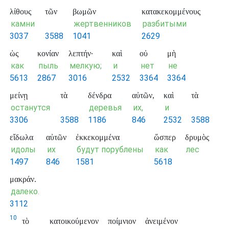
λίθους
τῶν
βωμῶν
κατακεκομμένους
камни
жертвенников
разбитыми
3037
3588
1041
2629
ὡς
κονίαν
λεπτήν·
καὶ
οὐ
μὴ
как
пыль
мелкую;
и
нет
не
5613
2867
3016
2532
3364
3364
μείνῃ
τὰ
δένδρα
αὐτῶν,
καὶ
τὰ
останутся
деревья
их,
и
3306
3588
1186
846
2532
3588
εἴδωλα
αὐτῶν
ἐκκεκομμένα
ὥσπερ
δρυμὸς
идолы
их
будут порублены
как
лес
1497
846
1581
5618
μακράν.
далеко.
3112
10
τὸ
κατοικούμενον
ποίμνιον
ἀνειμένον