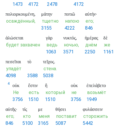
1473
4172
2478
4172
πολιορκουμένη,
μάτην
ποτιῶ
αὐτήν·
осаждённый,
тщетно
напою
его;
3155
4222
846
ἁλώσεται
γὰρ
νυκτός,
ἡμέρας
δὲ
будет захвачен
ведь
ночью,
днём
же
1063
3571
2250
1161
πεσεῖται
τὸ
τεῖχος.
упадёт
стена.
4098
3588
5038
4
οὐκ
ἔστιν
ἣ
οὐκ
ἐπελάβετο
Не
есть
который
не
возьмёт
3756
1510
1510
3756
1949
αὐτῆς·
τίς
με
θήσει
φυλάσσειν
его;
кто
меня
поставит
сторожить
846
5100
3165
5087
5442