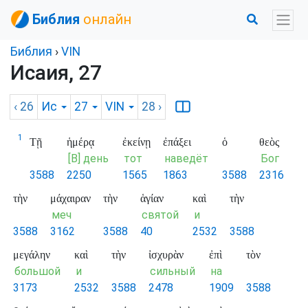
Библия
онлайн
Библия
›
VIN
Исаия, 27
‹ 26
Ис
27
VIN
28
›
1
Τῇ
ἡμέρᾳ
ἐκείνῃ
ἐπάξει
ὁ
θεὸς
[В] день
тот
наведёт
Бог
3588
2250
1565
1863
3588
2316
τὴν
μάχαιραν
τὴν
ἁγίαν
καὶ
τὴν
меч
святой
и
3588
3162
3588
40
2532
3588
μεγάλην
καὶ
τὴν
ἰσχυρὰν
ἐπὶ
τὸν
большой
и
сильный
на
3173
2532
3588
2478
1909
3588