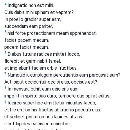
4
Indignatio non est mihi.
Quis dabit mihi spinam et veprem?
In proelio gradiar super eam,
succendam eam pariter,
5
nisi forte protectionem meam apprehendat,
faciat pacem mecum,
pacem faciat mecum.
6
Diebus futuris radices mittet Iacob,
florebit et germinabit Israel,
et implebunt faciem orbis fructibus.
7
Numquid iuxta plagam percutientis eum percussit eum?
Aut, sicut occiduntur occisi eius, occisus est?
8
In mensura punit eum deiciens eum,
impellit in spiritu suo duro, tempore quo spirat eurus.
9
Idcirco super hoc dimittetur iniquitas Iacob,
et hic erit omnis fructus ablationis peccati eius:
ut scilicet ponat omnes lapides altaris
sicut lapides calcis comminutos,