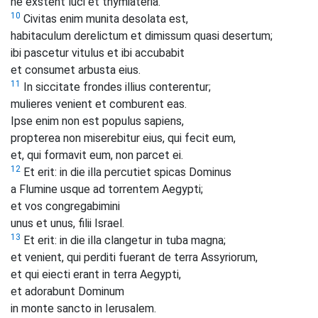
ne exstent luci et thymiateria.
10
Civitas enim munita desolata est,
habitaculum derelictum et dimissum quasi desertum;
ibi pascetur vitulus et ibi accubabit
et consumet arbusta eius.
11
In siccitate frondes illius conterentur;
mulieres venient et comburent eas.
Ipse enim non est populus sapiens,
propterea non miserebitur eius, qui fecit eum,
et, qui formavit eum, non parcet ei.
12
Et erit: in die illa percutiet spicas Dominus
a Flumine usque ad torrentem Aegypti;
et vos congregabimini
unus et unus, filii Israel.
13
Et erit: in die illa clangetur in tuba magna;
et venient, qui perditi fuerant de terra Assyriorum,
et qui eiecti erant in terra Aegypti,
et adorabunt Dominum
in monte sancto in Ierusalem.