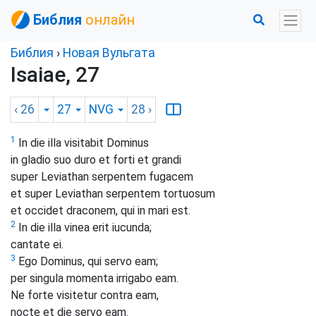
Библия
онлайн
Библия
›
Новая Вульгата
Isaiae, 27
‹ 26
27
NVG
28
›
1
In die illa visitabit Dominus
in gladio suo duro et forti et grandi
super Leviathan serpentem fugacem
et super Leviathan serpentem tortuosum
et occidet draconem, qui in mari est.
2
In die illa vinea erit iucunda;
cantate ei.
3
Ego Dominus, qui servo eam;
per singula momenta irrigabo eam.
Ne forte visitetur contra eam,
nocte et die servo eam.