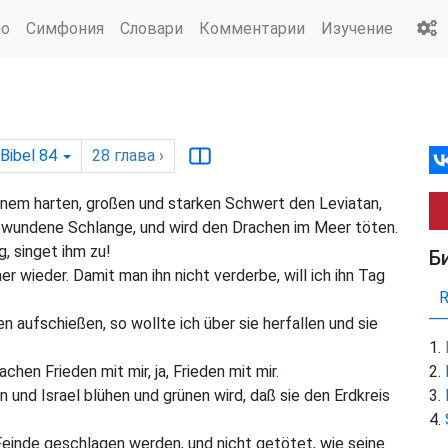
ио
Симфония
Словари
Комментарии
Изучение
Bibel 84
28
глава
›
nem harten, großen und starken Schwert den Leviatan,
 gewundene Schlange, und wird den Drachen im Meer töten.
g, singet ihm zu!
Б
r wieder. Damit man ihn nicht verderbe, will ich ihn Tag
n aufschießen, so wollte ich über sie herfallen und sie
chen Frieden mit mir, ja, Frieden mit mir.
und Israel blühen und grünen wird, daß sie den Erdkreis
Feinde geschlagen werden, und nicht getötet, wie seine