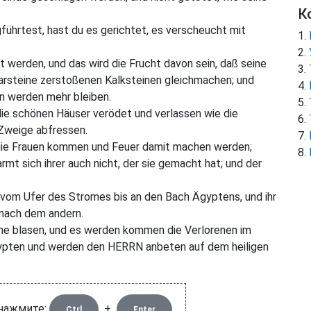
К
ührtest, hast du es gerichtet, es verscheucht mit
werden, und das wird die Frucht davon sein, daß seine
rsteine zerstoßenen Kalksteinen gleichmachen; und
n werden mehr bleiben.
ie schönen Häuser verödet und verlassen wie die
 Zweige abfressen.
 die Frauen kommen und Feuer damit machen werden;
rmt sich ihrer auch nicht, der sie gemacht hat; und der
vom Ufer des Stromes bis an den Bach Ägyptens, und ihr
 nach dem andern.
une blasen, und es werden kommen die Verlorenen im
ypten und werden den HERRN anbeten auf dem heiligen
 нажмите:
+
Ctrl
Enter