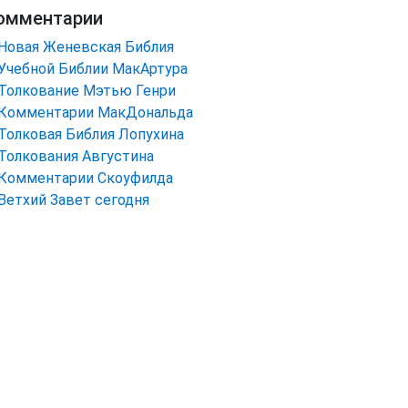
омментарии
Новая Женевская Библия
Учебной Библии МакАртура
Толкование Мэтью Генри
Комментарии МакДональда
Толковая Библия Лопухина
Толкования Августина
Комментарии Скоуфилда
Ветхий Завет сегодня