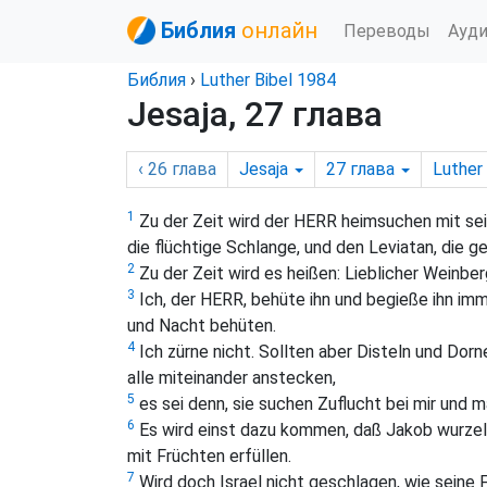
Библия
онлайн
Переводы
Ауд
Библия
›
Luther Bibel 1984
Jesaja, 27 глава
‹ 26
глава
Jesaja
27
глава
Luther 
1
Zu der Zeit wird der HERR heimsuchen mit sei
die flüchtige Schlange, und den Leviatan, die
2
Zu der Zeit wird es heißen: Lieblicher Weinber
3
Ich, der HERR, behüte ihn und begieße ihn imme
und Nacht behüten.
4
Ich zürne nicht. Sollten aber Disteln und Dorne
alle miteinander anstecken,
5
es sei denn, sie suchen Zuflucht bei mir und ma
6
Es wird einst dazu kommen, daß Jakob wurzeln 
mit Früchten erfüllen.
7
Wird doch Israel nicht geschlagen, wie seine 