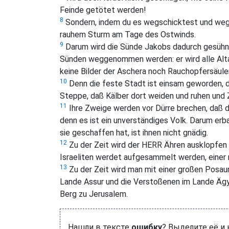
Feinde getötet werden!
8
Sondern, indem du es wegschicktest und wegf
rauhem Sturm am Tage des Ostwinds.
9
Darum wird die Sünde Jakobs dadurch gesühnt 
Sünden weggenommen werden: er wird alle Alta
keine Bilder der Aschera noch Rauchopfersäule
10
Denn die feste Stadt ist einsam geworden, d
Steppe, daß Kälber dort weiden und ruhen und
11
Ihre Zweige werden vor Dürre brechen, daß
denn es ist ein unverständiges Volk. Darum erba
sie geschaffen hat, ist ihnen nicht gnädig.
12
Zu der Zeit wird der HERR Ähren ausklopfen 
Israeliten werdet aufgesammelt werden, einer
13
Zu der Zeit wird man mit einer großen Posa
Lande Assur und die Verstoßenen im Lande Äg
Berg zu Jerusalem.
Нашли в тексте
ошибку
? Выделите её и