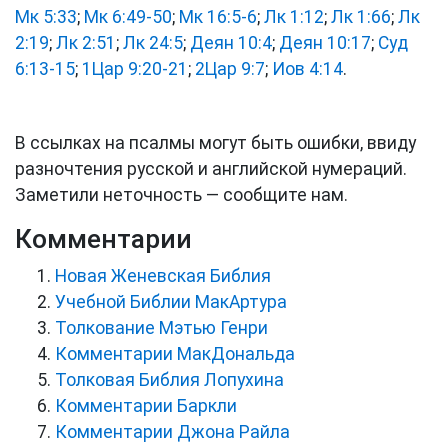
Мк 5:33
;
Мк 6:49-50
;
Мк 16:5-6
;
Лк 1:12
;
Лк 1:66
;
Лк
2:19
;
Лк 2:51
;
Лк 24:5
;
Деян 10:4
;
Деян 10:17
;
Суд
6:13-15
;
1Цар 9:20-21
;
2Цар 9:7
;
Иов 4:14
.
В ссылках на псалмы могут быть ошибки, ввиду
разночтения русской и английской нумераций.
Заметили неточность — сообщите нам.
Комментарии
Новая Женевская Библия
Учебной Библии МакАртура
Толкование Мэтью Генри
Комментарии МакДональда
Толковая Библия Лопухина
Комментарии Баркли
Комментарии Джона Райла