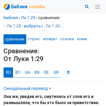
Библия
онлайн
Библия
›
Лк
1:29
› сравнение
‹
Лк
1:28
выбрать
Лк
1:30 ›
стронг
аппарат
ссылки
комм
сравнение
Сравнение:
От Луки 1:29
RU
BY
UA
EN
DE
GR
Синодальный перевод
+
Она же, увидев его, смутилась от слов его и
размышляла, что бы это было за приветствие.