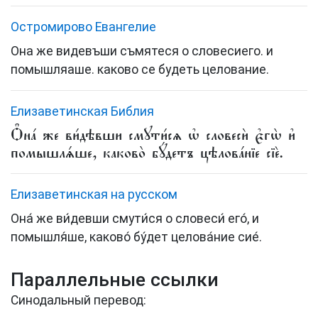
Остромирово Евангелие
Она же видевъши съмятеся о словесиего. и
помышляаше. каково се будеть целование.
Елизаветинская Библия
Ѻ҆на́ же ви́дѣвши смꙋти́сѧ ѡ҆ словесѝ є҆гѡ̀ и҆
помышлѧ́ше, каково̀ бꙋ́детъ цѣлова́нїе сїѐ.
Елизаветинская на русском
Oна́ же ви́девши смути́ся о словеси́ eго́, и
помышля́ше, каково́ бу́дет целова́ние сие́.
Параллельные ссылки
Синодальный перевод: