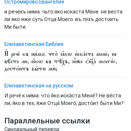
Остромирово Евангелие
и речекъ нима. чьто яко искаста Мене. не веста
ли яко яже суть Отца Моего. въ техъ достоить
Ми быти.
Елизаветинская Библия
И҆ речѐ къ ни́ма: что̀ ꙗ҆́кѡ и҆ска́ста менѐ; не
вѣ́ста ли, ꙗ҆́кѡ въ тѣ́хъ, ꙗ҆̀же ѻ҆ц҃а̀ моегѡ̀,
досто́итъ бы́ти мѝ;
Елизаветинская на русском
И рече́ к ни́ма: что я́ко иска́ста Мене́? Не ве́ста
ли, я́ко в тех, я́же Отца́ Моего́, досто́ит бы́ти Ми?
Параллельные ссылки
Синодальный перевод: