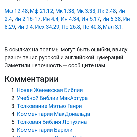
Мф 12:48
;
Мф 21:12
;
Мк 1:38
;
Мк 3:33
;
Лк 2:48
;
Ин
2:4
;
Ин 2:16-17
;
Ин 4:4
;
Ин 4:34
;
Ин 5:17
;
Ин 6:38
;
Ин
8:29
;
Ин 9:4
;
Исх 34:29
;
Пс 26:8
;
Пс 40:8
;
Мал 3:1
.
В ссылках на псалмы могут быть ошибки, ввиду
разночтения русской и английской нумераций.
Заметили неточность — сообщите нам.
Комментарии
Новая Женевская Библия
Учебной Библии МакАртура
Толкование Мэтью Генри
Комментарии МакДональда
Толковая Библия Лопухина
Комментарии Баркли