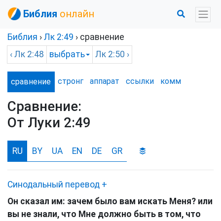
Библия
онлайн
Библия
›
Лк
2:49
› сравнение
‹
Лк
2:48
выбрать
Лк
2:50 ›
стронг
аппарат
ссылки
комм
сравнение
Сравнение:
От Луки 2:49
RU
BY
UA
EN
DE
GR
Синодальный перевод
+
Он сказал им:
зачем было вам искать Меня? или
вы не знали, что Мне должно быть в том, что