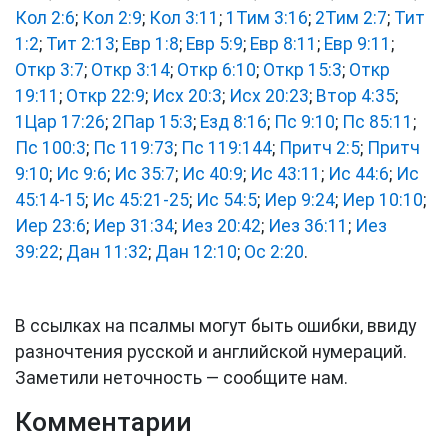
Кол 2:6
;
Кол 2:9
;
Кол 3:11
;
1Тим 3:16
;
2Тим 2:7
;
Тит
1:2
;
Тит 2:13
;
Евр 1:8
;
Евр 5:9
;
Евр 8:11
;
Евр 9:11
;
Откр 3:7
;
Откр 3:14
;
Откр 6:10
;
Откр 15:3
;
Откр
19:11
;
Откр 22:9
;
Исх 20:3
;
Исх 20:23
;
Втор 4:35
;
1Цар 17:26
;
2Пар 15:3
;
Езд 8:16
;
Пс 9:10
;
Пс 85:11
;
Пс 100:3
;
Пс 119:73
;
Пс 119:144
;
Притч 2:5
;
Притч
9:10
;
Ис 9:6
;
Ис 35:7
;
Ис 40:9
;
Ис 43:11
;
Ис 44:6
;
Ис
45:14-15
;
Ис 45:21-25
;
Ис 54:5
;
Иер 9:24
;
Иер 10:10
;
Иер 23:6
;
Иер 31:34
;
Иез 20:42
;
Иез 36:11
;
Иез
39:22
;
Дан 11:32
;
Дан 12:10
;
Ос 2:20
.
В ссылках на псалмы могут быть ошибки, ввиду
разночтения русской и английской нумераций.
Заметили неточность — сообщите нам.
Комментарии