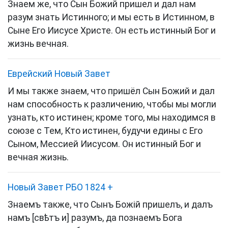
Знаем же, что Сын Божий пришел и дал нам
разум знать Истинного; и мы есть в Истинном, в
Сыне Его Иисусе Христе. Он есть истинный Бог и
жизнь вечная.
Еврейский Новый Завет
И мы также знаем, что пришёл Сын Божий и дал
нам способность к различению, чтобы мы могли
узнать, кто истинен; кроме того, мы находимся в
союзе с Тем, Кто истинен, будучи едины с Его
Сыном, Мессией
Иисусом
. Он истинный Бог и
вечная жизнь.
Новый Завет РБО 1824
+
Знаемъ также, что Сынъ Божій пришелъ, и далъ
намъ [свѣтъ и] разумъ, да познаемъ Бога