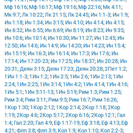
Мф 16:16
;
Мф 16:17
;
Мф 19:16
;
Мф 22:16
;
Мк 4:11
;
Мк 9:7
;
Лк 10:22
;
Лк 21:15
;
Лк 24:45
;
Ин 1:1-3
;
Ин 1:9
;
Ин 1:18
;
Ин 1:34
;
Ин 3:15
;
Ин 4:10
;
Ин 4:14
;
Ин 4:15
;
Ин 6:32
;
Ин 6:55
;
Ин 6:69
;
Ин 8:19
;
Ин 8:23
;
Ин 9:35
;
Ин 10:6
;
Ин 10:14
;
Ин 10:30
;
Ин 11:27
;
Ин 12:45
;
Ин
12:50
;
Ин 14:6
;
Ин 14:9
;
Ин 14:20
;
Ин 14:23
;
Ин 15:4
;
Ин 15:19
;
Ин 16:3
;
Ин 16:14
;
Ин 17:3
;
Ин 17:6
;
Ин
17:14
;
Ин 17:20-23
;
Ин 17:25
;
Ин 18:37
;
Ин 20:28
;
Ин
20:31
;
Деян 3:15
;
Деян 17:23
;
Деян 20:28
;
2Пет 1:2
;
1Ин 1:1-3
;
1Ин 1:2
;
1Ин 2:5
;
1Ин 2:6
;
1Ин 2:13
;
1Ин
2:24
;
1Ин 2:25
;
1Ин 3:14
;
1Ин 4:2
;
1Ин 4:14
;
1Ин 4:16
;
1Ин 5:1
;
1Ин 5:11-13
;
1Ин 5:19
;
Рим 1:3
;
Рим 1:25
;
Рим 3:4
;
Рим 3:11
;
Рим 9:5
;
Рим 16:7
;
Рим 16:26
;
1Кор 1:30
;
1Кор 2:12
;
1Кор 2:14
;
2Кор 1:18
;
2Кор
1:19
;
2Кор 4:6
;
2Кор 5:17
;
2Кор 6:16
;
2Кор 12:1
;
Гал
1:4
;
Гал 2:20
;
Гал 4:9
;
Еф 1:17-19
;
Еф 3:18
;
Еф 4:13
;
Еф
4:21
;
Флп 3:8
;
Флп 3:9
;
Кол 1:9
;
Кол 1:10
;
Кол 2:2-3
;