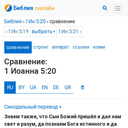
Библия
онлайн
Библия
›
1Ин
5:20
› сравнение
‹
1Ин
5:19
выбрать
1Ин
5:21 ›
стронг
аппарат
ссылки
комм
сравнение
Сравнение:
1 Иоанна 5:20
RU
BY
UA
EN
DE
GR
Синодальный перевод
+
Знаем также, что Сын Божий пришёл и дал нам
свет и разум, да познаем Бога истинного и да