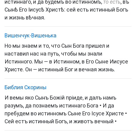
истиннаго, и да будемъ во истинномъ,
то есть
, въ
Сынѣ Его Іисусѣ Христѣ: сей есть истинный Богъ
и жизнь вѣчная.
Вишенчук-Вишенька
Но мы знаем и то, что Сын Бога пришел и
наставил нас на путь, чтобы мы знали
Истинного. Мы — в Истинном, в Его Сыне Иисусе
Христе. Он — истинный Бог и вечная жизнь.
Библия Скорины
И вемы яко Сынъ Божій пріиде, и далъ намъ
разумъ, да познаемъ истиннаго Бога • И да
пребудем во истинномъ Сыне Его Ісусе Христе •
Сей естъ истинный Богъ, и животъ вечный •