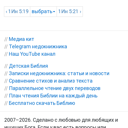
‹
1Ин
5:19
выбрать
1Ин
5:21 ›
//
Медиа кит
//
Telegram недокнижника
//
Наш YouTube канал
//
Детская Библия
//
Записки недокнижника: статьи и новости
//
Сравнение стихов и анализ текста
//
Параллельное чтение двух переводов
//
План чтения Библии на каждый день
//
Бесплатно скачать Библию
2007–2026. Сделано с любовью для любящих и
ищущих Бога. Если у вас есть вопросы или