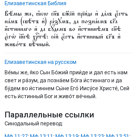
Елизаветинская Библия
Вѣ́мы же, ꙗ҆́кѡ сн҃ъ бж҃їй прїи́де и҆ да́лъ є҆́сть
на́мъ (свѣ́тъ и҆) ра́зꙋмъ, да позна́емъ бг҃а
и҆́стиннаго и҆ да бꙋ́демъ во и҆́стиннѣмъ сн҃ѣ
є҆гѡ̀ і҆и҃сѣ хрⷭ҇тѣ̀: се́й є҆́сть и҆́стинный бг҃ъ и҆
живо́тъ вѣ́чный.
Елизаветинская на русском
Ве́мы же, я́ко Сын Бо́жий прии́де и дал есть нам
свет и ра́зум, да позна́ем Бо́га и́стиннаго и да
бу́дем во и́стиннем Сы́не Его́ Иису́се Христе́, Сей
есть и́стинный Бог и живо́т ве́чный.
Параллельные ссылки
Синодальный перевод:
Мф 11:27
;
Мф 13:11
;
Мф 13:19
;
Мф 13:23
;
Мф 13:51
;