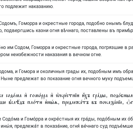
кто подлежит наказанию.
Содомъ, Гоморра и окрестные города, подобно онымъ блу
ю, подвергшись казни огня вѣчнаго, поставлены въ примѣр
но им Содом, Гоморра и окрестные города, погрязшие в р
ром неизбежности наказания в вечном огне.
одома, и Гомора и околичныя грады их, подобным имъ об
• Ныне предлежат во показание огня вечного муку подъем
е содо́ма и҆ гомо́рра и҆ ѡ҆кре́стнїи и҆́хъ гра́ды, подо́бны
вше в̾слѣ́дъ пло́ти и҆ны́ѧ, предлежа́тъ въ показа́нїе, ѻ҆г
е Содо́ма и Гомо́рра и окре́стныя их гра́ды, подо́бным их о
 ины́я, предлежа́т в показа́ние, огня́ ве́чнаго суд подъе́мше