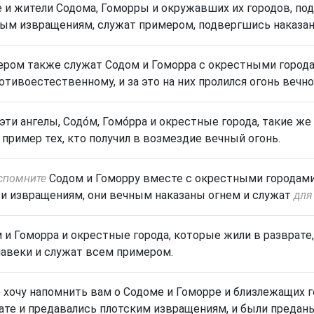
 и жители Содома, Гоморры и окружавших их городов, по
ым извращениям, служат примером, подвергшись наказа
ром также служат Содом и Гоморра с окрестными городам
отивоестественному, и за это на них пролился огонь вечно
 эти ангелы, Содо́м, Гомо́рра и окрестные города, такие 
 пример тех, кто получил в возмездие вечный огонь.
спомните
Содом и Гоморру
вместе с окрестными городами
 и извращениям,
они вечным наказаны огнем и служат
для
 и Гоморра и окрестные города, которые жили в разврате,
навеки и служат всем примером.
 хочу напомнить вам о Содоме и Гоморре и близлежащих гор
ате и предавались плотским извращениям, и были предан