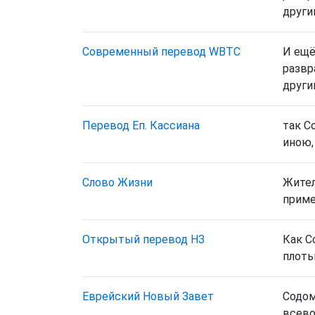
други
Cовременный перевод WBTC
И ещё
развр
други
Перевод Еп. Кассиана
так С
иною,
Слово Жизни
Жител
приме
Открытый перевод НЗ
Как С
плоть
Еврейский Новый Завет
Содо
всево