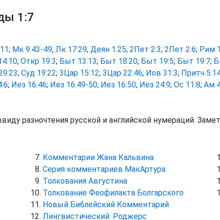
ды 1:7
:11
;
Мк 9:43-49
;
Лк 17:29
;
Деян 1:25
;
2Пет 2:3
;
2Пет 2:6
;
Рим 1
14:10
;
Откр 19:3
;
Быт 13:13
;
Быт 18:20
;
Быт 19:5
;
Быт 19:7
;
Б
29:23
;
Суд 19:22
;
3Цар 15:12
;
3Цар 22:46
;
Иов 31:3
;
Притч 5:1
4:6
;
Иез 16:46
;
Иез 16:49-50
;
Иез 16:50
;
Иез 24:9
;
Ос 11:8
;
Ам 4
ввиду разночтения русской и английской нумераций. Заме
Комментарии Жана Кальвина
Серия комментариев МакАртура
Толкования Августина
Толкование Феофилакта Болгарского
Новый Библейский Комментарий
Лингвистический. Роджерс