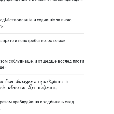
додѣйствовавшіе и ходившіе за иною
ъ:
азврате и непотребстве, остались
разом соблудивше, и отшедше вослед плоти
ше •
мъ и҆̀мъ ѡ҆́бразомъ преблꙋди́вше и҆
нѧ̀ вѣ́чнагѡ сꙋ́дъ под̾е́мше,
́бразом преблуди́вша и ходи́вша в след
.