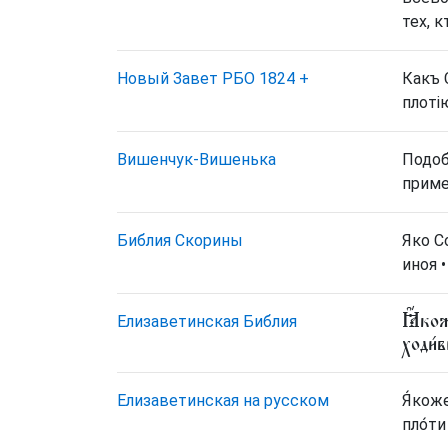
тех, 
Новый Завет РБО 1824
+
Какъ 
плоті
Вишенчук-Вишенька
Подоб
приме
Библия Скорины
Яко С
иноя 
Ꙗ҆́кож
Елизаветинская Библия
ходи́
Елизаветинская на русском
Я́кож
пло́ти