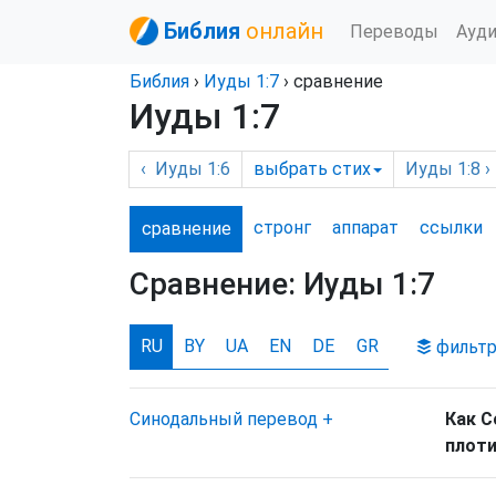
Библия
онлайн
Переводы
Ауд
Библия
›
Иуды
1:7
› сравнение
Иуды 1:7
‹
Иуды
1:6
выбрать
стих
Иуды
1:8 ›
стронг
аппарат
ссылки
сравнение
Сравнение:
Иуды 1:7
RU
BY
UA
EN
DE
GR
фильт
Синодальный перевод
+
Как С
плоти