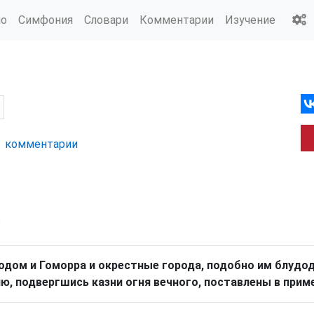
ио
Симфония
Словари
Комментарии
Изучение
комм
ентарии
р
одом и Гоморра и окрестные города, подобно им блудо
ю, подвергшись казни огня вечного, поставлены в приме