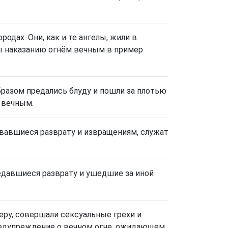
одах. Они, как и те ангелы, жили в
ы наказанию огнём вечным в пример
бразом предались блуду и пошли за плотью
 вечным.
вавшиеся разврату и извращениям, служат
редавшиеся разврату и ушедшие за иной
еру, совершали сексуальные грехи и
едупреждение о вечном огне, ожидающем