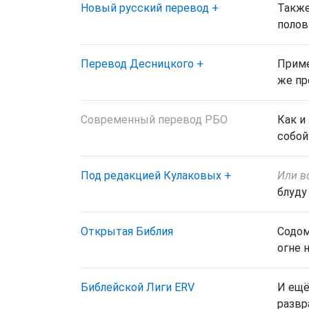
Новый русский перевод
+
Также
полов
Перевод Десницкого
+
Приме
же пр
Современный перевод РБО
Как и
собой
Под редакцией Кулаковых
+
Или в
блуду
Открытая Библия
Содом
огне 
Библейской Лиги ERV
И ещё
развр