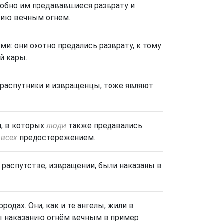
добно им предававшиеся разврату и
нию вечным огнем
.
и: они охотно предались разврату, к тому
й кары.
же распутники и извращенцы, тоже являют
, в которых
люди
также предавались
 всех
предостережением.
 распутстве, извращении, были наказаны в
одах. Они, как и те ангелы, жили в
ы наказанию огнём вечным в пример