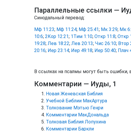
Параллельные ссылки
— Иу
Синодальный перевод:
Мф 11:23
;
Мф 11:24
;
Мф 25:41
;
Мк 3:29
;
Мк 6
10:6
;
2Кор 12:21
;
1Тим 1:10
;
Откр 11:8
;
Откр 
19:28
;
Лев 18:22
;
Лев 20:13
;
Чис 26:10
;
Втор 
20:16
;
Иер 23:14
;
Иер 49:18
;
Иер 50:40
;
Плач 
В ссылках на псалмы могут быть ошибки, 
Комментарии
— Иуды, 1
Новая Женевская Библия
Учебной Библии МакАртура
Толкование Мэтью Генри
Комментарии МакДональда
Толковая Библия Лопухина
Комментарии Баркли